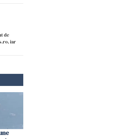
nt de
.ro, iar
une