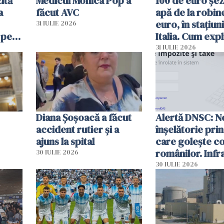
ită
Medicul Monica Pop a
100 de euro șez
a
făcut AVC
apă de la robine
euro, în stațiuni
31 IULIE 2026
 pe
Italia. Cum expl
 „Vom
autoritățile
31 IULIE 2026
Diana Șoșoacă a făcut
Alertă DNSC: N
accident rutier și a
înșelătorie pri
ajuns la spital
care golește co
românilor. Infr
30 IULIE 2026
folosesc numel
30 IULIE 2026
Ghișeul.ro și al 
Române