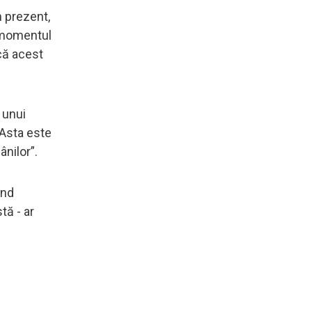
n prezent,
a momentul
 că acest
 unui
 Asta este
ânilor”.
ând
tă - ar