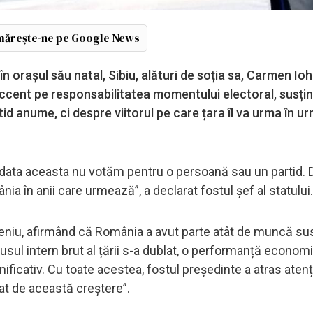
ărește-ne pe Google News
n orașul său natal, Sibiu, alături de soția sa, Carmen Ioh
accent pe responsabilitatea momentului electoral, susți
d anume, ci despre viitorul pe care țara îl va urma în ur
 data aceasta nu votăm pentru o persoană sau un partid. 
a în anii care urmează”, a declarat fostul șef al statului.
deceniu, afirmând că România a avut parte atât de muncă su
odusul intern brut al țării s-a dublat, o performanță econom
ificativ. Cu toate acestea, fostul președinte a atras aten
ciat de această creștere”.