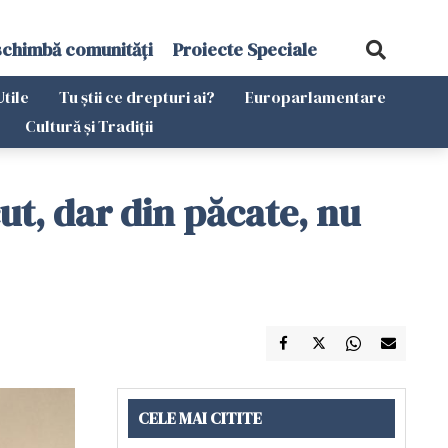
schimbă comunități
Proiecte Speciale
Utile
Tu știi ce drepturi ai?
Europarlamentare
Cultură și Tradiții
ut, dar din păcate, nu
CELE MAI CITITE