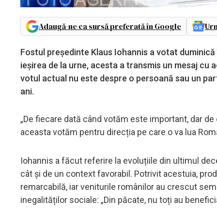
Adaugă-ne ca sursă preferată în Google
Urm
Fostul președinte Klaus Iohannis a votat duminică î
ieșirea de la urne, acesta a transmis un mesaj cu 
votul actual nu este despre o persoană sau un parti
ani.
„De fiecare dată când votăm este important, dar de
aceasta votăm pentru direcția pe care o va lua Români
Iohannis a făcut referire la evoluțiile din ultimul 
cât și de un context favorabil. Potrivit acestuia, pr
remarcabilă, iar veniturile românilor au crescut semn
inegalităților sociale: „Din păcate, nu toți au benefi