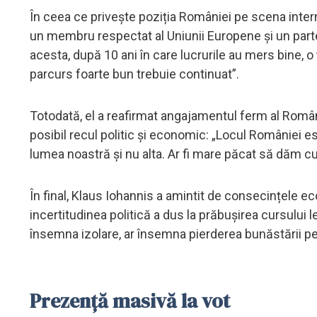
În ceea ce privește poziția României pe scena interna
un membru respectat al Uniunii Europene și un part
acesta, după 10 ani în care lucrurile au mers bine, o
parcurs foarte bun trebuie continuat”.
Totodată, el a reafirmat angajamentul ferm al Români
posibil recul politic și economic: „Locul României es
lumea noastră și nu alta. Ar fi mare păcat să dăm cu 
În final, Klaus Iohannis a amintit de consecințele e
incertitudinea politică a dus la prăbușirea cursului leu
însemna izolare, ar însemna pierderea bunăstării pe
Prezență masivă la vot