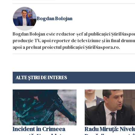
Bogdan Bolojan
Bogdan Bolojan este redactor-șef al publicației ȘtiriDiaspor
producție TV, apoi reporter de televiziune și în final drumul
apoi a preluat proiectul publicației ȘtiriDiaspora.ro.
ALTE ȘTIRI DE INTERES
Incident în Crimeea
Radu Miruţă: Nivel