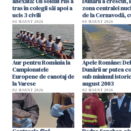
anexată: Un soldat rus a
Dunării a crescut, 
tras în colegii săi apoi a
zona centralei nuc
ucis 3 civili
de la Cernavodă, c
cm faţă de ziua tr
04 AUGUST 2026
04 AUGUST 2026
Aur pentru România la
Apele Române: Deb
Campionatele
Dunării ar putea c
Europene de canotaj de
sub minimul istoric
la Varese
august 2003
02 AUGUST 2026
02 AUGUST 2026