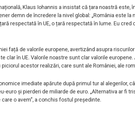
țională, Klaus Iohannis a insistat că țara noastră este, î
ener demn de încredere la nivel global: „România este l
 țară respectată în UE, o țară respectată în lume. Eu cred
ei față de valorile europene, avertizând asupra riscurilor
te clar în UE. Valorile noastre sunt clar valorile europene.
piciorul acestor realizări, care sunt ale României, ale rom
conomice imediate apărute după primul tur al alegerilor, c
-euro și pierderi de miliarde de euro. „Alternativa ar fi tris
 care o avem”, a conchis fostul președinte.