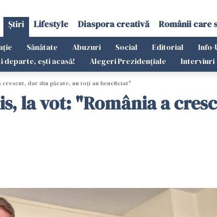
Știri
Lifestyle
Diaspora creativă
Românii care 
ație
Sănătate
Abuzuri
Social
Editorial
Info-
ti departe, ești acasă!
Alegeri Prezidențiale
Interviuri
 crescut, dar din păcate, nu toți au beneficiat"
is, la vot: "România a cresc