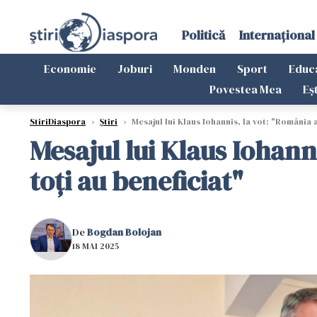
Politică
Internațional
Economie
Joburi
Monden
Sport
Educ
Povestea Mea
Eș
StiriDiaspora
›
Știri
›
Mesajul lui Klaus Iohannis, la vot: "România a
Mesajul lui Klaus Iohann
toți au beneficiat"
De
Bogdan Bolojan
18 MAI 2025