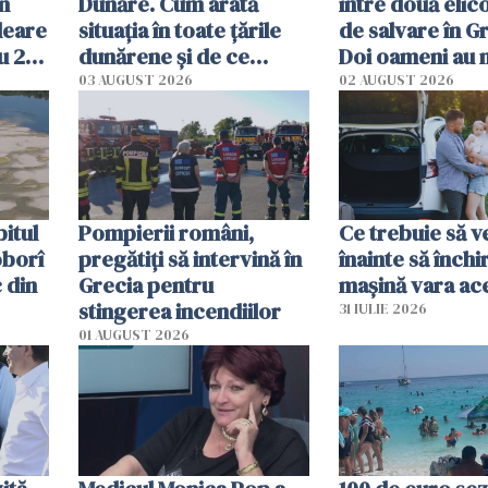
în
Dunăre. Cum arată
între două elic
leare
situația în toate țările
de salvare în Gr
u 2
dunărene și de ce
Doi oameni au 
ecută
România resimte
03 AUGUST 2026
02 AUGUST 2026
efectele, deși a plouat
în iulie
itul
Pompierii români,
Ce trebuie să ve
oborî
pregătiţi să intervină în
înainte să închi
 din
Grecia pentru
mașină vara ac
stingerea incendiilor
31 IULIE 2026
01 AUGUST 2026