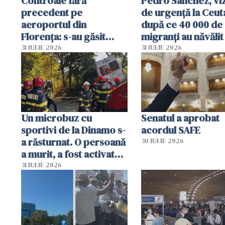
Controale fără
Pedro Sanchez, viz
precedent pe
de urgență la Ceut
aeroportul din
după ce 40 000 de
Florența: s-au găsit
migranți au năvălit
capete de aligator și o
teritoriul spaniol:
31 IULIE 2026
31 IULIE 2026
sumă imensă de bani
mobiliza toate
resursele"
Un microbuz cu
Senatul a aprobat
sportivi de la Dinamo s-
acordul SAFE
a răsturnat. O persoană
30 IULIE 2026
a murit, a fost activat
planul roșu de
31 IULIE 2026
intervenție