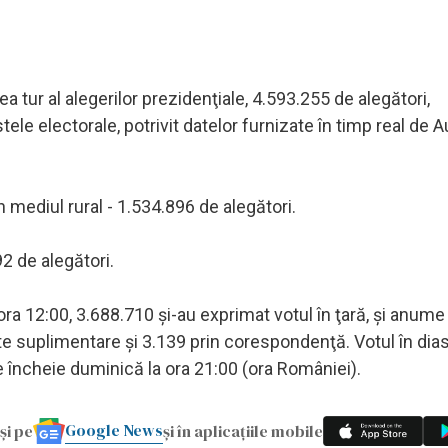
ea tur al alegerilor prezidenţiale, 4.593.255 de alegători,
ele electorale, potrivit datelor furnizate în timp real de A
n mediul rural - 1.534.896 de alegători.
2 de alegători.
ora 12:00, 3.688.710 şi-au exprimat votul în ţară, şi anume
iste suplimentare şi 3.139 prin corespondenţă. Votul în dia
e încheie duminică la ora 21:00 (ora României).
Google News
și pe
și în aplicațiile mobile