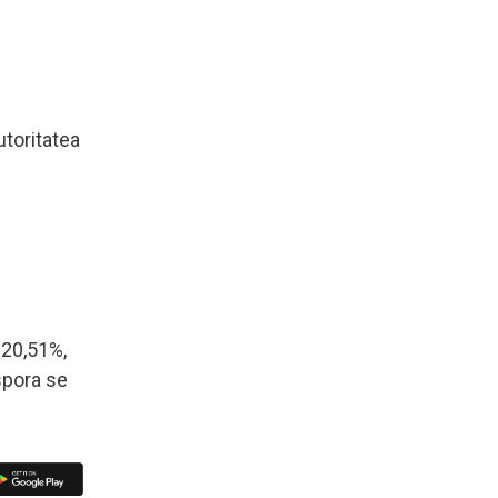
utoritatea
 20,51%,
spora se