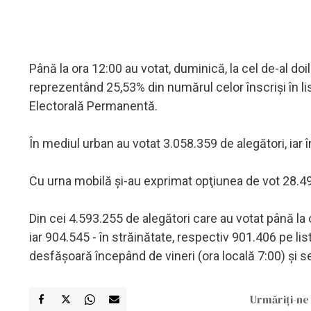
Până la ora 12:00 au votat, duminică, la cel de-al doil
reprezentând 25,53% din numărul celor înscrişi în list
Electorală Permanentă.
În mediul urban au votat 3.058.359 de alegători, iar î
Cu urna mobilă şi-au exprimat opţiunea de vot 28.49
Din cei 4.593.255 de alegători care au votat până la 
iar 904.545 - în străinătate, respectiv 901.406 pe l
desfăşoară începând de vineri (ora locală 7:00) şi s
Urmăriți-ne 