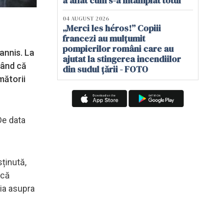
a aflat cum s-a întâmplat totul
04 AUGUST 2026
„Merci les héros!” Copiii
francezi au mulțumit
pompierilor români care au
annis. La
ajutat la stingerea incendiilor
nând că
din sudul țării - FOTO
mătorii
De data
sținută,
ică
ția asupra