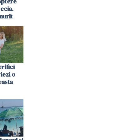
optere
ecia.
murit
rifici
riezi o
easta