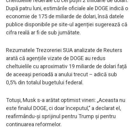
cheltuielile federale cu cel puțin 2 trilioane de dolari.
După patru luni, estimările oficiale ale DOGE indică o
economie de 175 de miliarde de dolari, însă datele
publice disponibile pe site-ul agenției sugerează că
cifra reală ar fi de sub jumătate.
Rezumatele Trezoreriei SUA analizate de Reuters
arată că agențiile vizate de DOGE au redus
cheltuielile cu aproximativ 19 miliarde de dolari față
de aceeași perioadă a anului trecut – adică sub
0,5% din totalul bugetului federal.
Totuși, Musk s-a arătat optimist vineri: „Aceasta nu
este finalul DOGE, ci doar începutul,” a declarat el,
reafirmându-și sprijinul pentru Trump și pentru
continuarea reformelor.