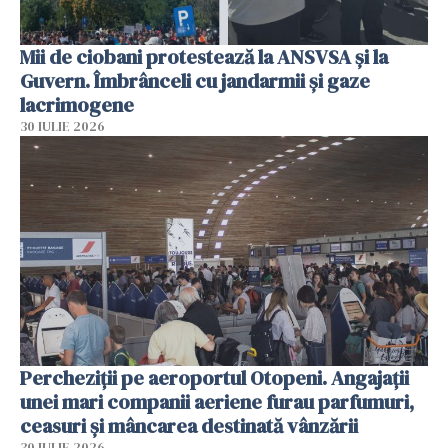
Mii de ciobani protestează la ANSVSA și la
Guvern. Îmbrânceli cu jandarmii și gaze
lacrimogene
30 IULIE 2026
Percheziții pe aeroportul Otopeni. Angajații
unei mari companii aeriene furau parfumuri,
ceasuri și mâncarea destinată vânzării
30 IULIE 2026