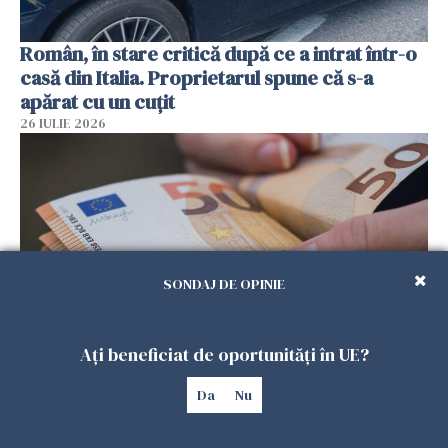
Român, în stare critică după ce a intrat într-o
casă din Italia. Proprietarul spune că s-a
apărat cu un cuțit
26 IULIE 2026
SONDAJ DE OPINIE
Ați beneficiat de oportunități în UE?
Menajere și îngrijitori, în vizorul Fiscului din
Italia. Aproape 500.000 de euro din venituri,
Da
Nu
ascunși de autorități
26 IULIE 2026