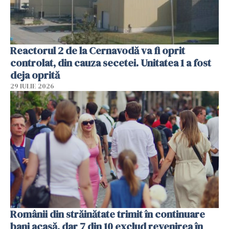
Reactorul 2 de la Cernavodă va fi oprit
controlat, din cauza secetei. Unitatea 1 a fost
deja oprită
29 IULIE 2026
Românii din străinătate trimit în continuare
bani acasă, dar 7 din 10 exclud revenirea în