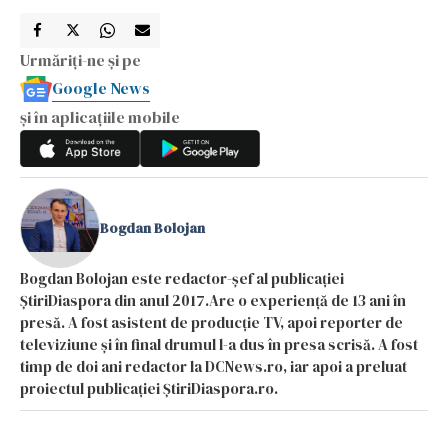
Urmăriți-ne și pe
Google News
și în aplicațiile mobile
Bogdan Bolojan
Bogdan Bolojan este redactor-șef al publicației
ȘtiriDiaspora din anul 2017.Are o experiență de 13 ani în
presă. A fost asistent de producție TV, apoi reporter de
televiziune și în final drumul l-a dus în presa scrisă. A fost
timp de doi ani redactor la DCNews.ro, iar apoi a preluat
proiectul publicației ȘtiriDiaspora.ro.