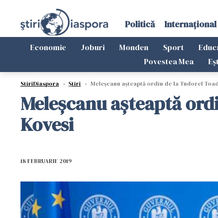
Politică
Internațional
Economie
Joburi
Monden
Sport
Educ
Povestea Mea
Eș
StiriDiaspora
›
Știri
›
Meleșcanu așteaptă ordin de la Tudorel Toad
Meleșcanu așteaptă ordi
Kovesi
18 FEBRUARIE 2019