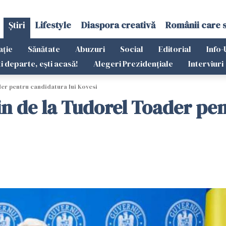
Știri
Lifestyle
Diaspora creativă
Românii care 
ație
Sănătate
Abuzuri
Social
Editorial
Info-
ti departe, ești acasă!
Alegeri Prezidențiale
Interviuri
er pentru candidatura lui Kovesi
n de la Tudorel Toader pen