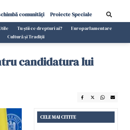
schimbă comunități
Proiecte Speciale
Utile
Tu știi ce drepturi ai?
Europarlamentare
Cultură și Tradiții
tru candidatura lui
CELE MAI CITITE