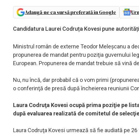
Adaugă-ne ca sursă preferată în Google
Urm
Candidatura Laurei Codruța Kovesi pune autorități
Ministrul român de externe Teodor Meleşcanu a declar
propunerea de mandat pentru poziţia guvernului lega
European. Propunerea de mandat trebuie să vină de l
Nu, nu încă, dar probabil că o vom primi (propunerea
o conferinţă de presă după încheierea reuniunii Cons
Laura Codruţa Kovesi ocupă prima poziţie pe list
după evaluarea realizată de comitetul de selecţi
Laura Codruţa Kovesi urmează să fie audiată pe 26 