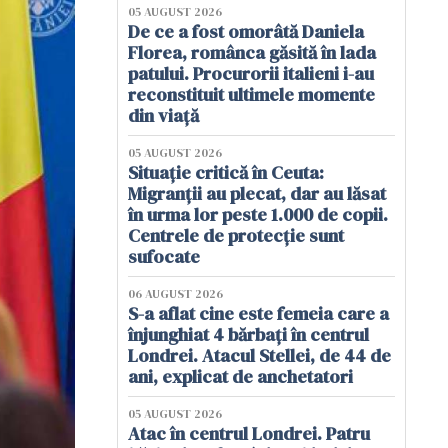
05 AUGUST 2026
De ce a fost omorâtă Daniela
Florea, românca găsită în lada
patului. Procurorii italieni i-au
reconstituit ultimele momente
din viață
05 AUGUST 2026
Situație critică în Ceuta:
Migranții au plecat, dar au lăsat
în urma lor peste 1.000 de copii.
Centrele de protecție sunt
sufocate
06 AUGUST 2026
S-a aflat cine este femeia care a
înjunghiat 4 bărbați în centrul
Londrei. Atacul Stellei, de 44 de
ani, explicat de anchetatori
05 AUGUST 2026
Atac în centrul Londrei. Patru