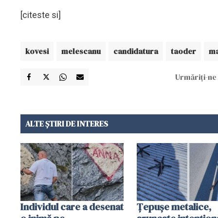
[citeste si]
kovesi
melescanu
candidatura
taoder
m
Urmăriți-ne 
ALTE ȘTIRI DE INTERES
Individul care a desenat
Țepușe metalice,