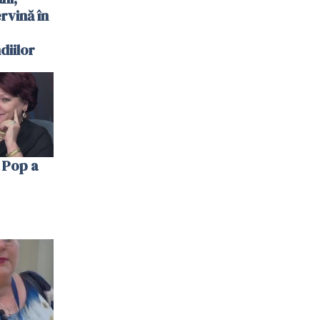
ervină în
diilor
 Pop a