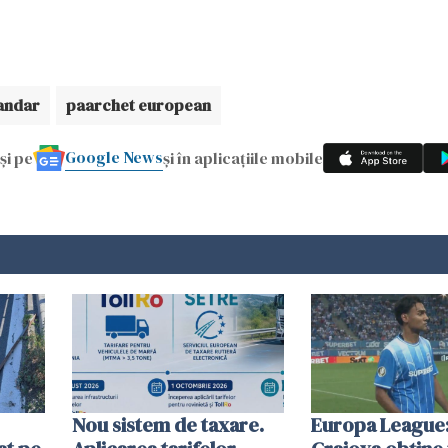
andar
paarchet european
Google News
și pe
și în aplicațiile mobile
Nou sistem de taxare.
Europa League: