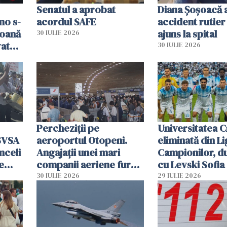
Senatul a aprobat
Diana Șoșoacă a
mo s-
acordul SAFE
accident rutier 
soană
ajuns la spital
30 IULIE 2026
vat
30 IULIE 2026
Percheziții pe
Universitatea C
SVSA
aeroportul Otopeni.
eliminată din Li
nceli
Angajații unei mari
Campionilor, d
e
companii aeriene furau
cu Levski Sofia
parfumuri, ceasuri și
30 IULIE 2026
29 IULIE 2026
mâncarea destinată
vânzării