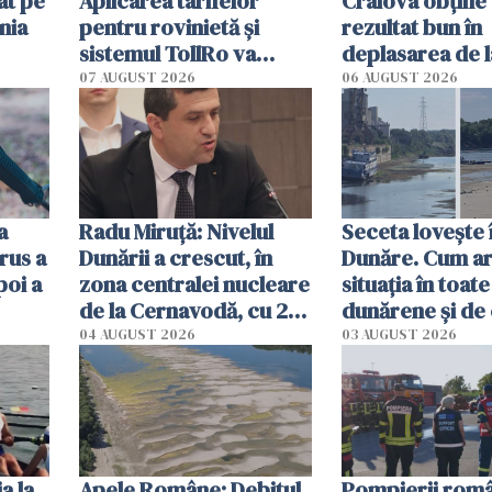
at pe
Aplicarea tarifelor
Craiova obține
nia
pentru rovinietă şi
rezultat bun în
sistemul TollRo va
deplasarea de 
începe la 1 octombrie
07 AUGUST 2026
06 AUGUST 2026
ă
a
Radu Miruţă: Nivelul
Seceta lovește 
rus a
Dunării a crescut, în
Dunăre. Cum ar
poi a
zona centralei nucleare
situația în toate
de la Cernavodă, cu 2
dunărene și de
cm faţă de ziua trecută
România resim
04 AUGUST 2026
03 AUGUST 2026
efectele, deși a
în iulie
a la
Apele Române: Debitul
Pompierii româ