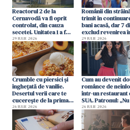
Reactorul 2 de la
Românii din străin
Cernavodă va fi oprit
trimit în continuar
controlat, din cauza
bani acasă, dar 7 d
secetei. Unitatea 1 a fost
exclud revenirea î
deja oprită
29 IULIE 2026
29 IULIE 2026
Crumble cu piersici și
Cum au devenit do
înghețată de vanilie.
românce de neînlo
Desertul verii care te
într-un restaurant 
cucerește de la prima
SUA. Patronul: „Nu 
lingură
ce o să mă fac fără
26 IULIE 2026
26 IULIE 2026