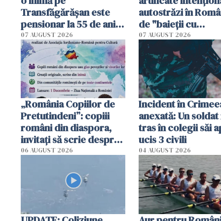
o inimă pe
aruncate intențion
Transfăgărășan este
autostrăzi în Româ
pensionar la 55 de ani.
de "baieții cu
Poliția l-a identificat
platforme": "Mi-au
07 AUGUST 2026
07 AUGUST 2026
cerut 1200 lei să m
tracteze"
„România Copiilor de
Incident în Crimee
Pretutindeni”: copiii
anexată: Un soldat 
români din diaspora,
tras în colegii săi a
invitați să scrie despre
ucis 3 civili
România într-un volum
06 AUGUST 2026
04 AUGUST 2026
special
UPDATE: Coliziune
Aur pentru Români