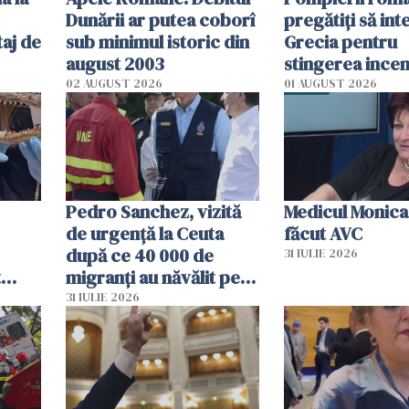
Dunării ar putea coborî
pregătiţi să int
aj de
sub minimul istoric din
Grecia pentru
august 2003
stingerea incen
02 AUGUST 2026
01 AUGUST 2026
Pedro Sanchez, vizită
Medicul Monica
de urgență la Ceuta
făcut AVC
după ce 40 000 de
31 IULIE 2026
t
migranți au năvălit pe
și o
teritoriul spaniol: „Vom
31 IULIE 2026
ni
mobiliza toate
resursele"