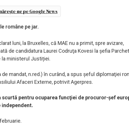
ărește-ne pe Google News
le române pe jar.
at luni, la Bruxelles, că MAE nu a primit, spre avizare,
tă de candidatura Laurei Codruţa Kovesi la şefia Parchet
a ministerul Justiției.
 de mandat, n.red.) în curând, a spus şeful diplomaţiei ro
iliului Afaceri Externe, potrivit Agerpres.
a scurtă pentru ocuparea funcţiei de procuror-şef eur
e independent.
februarie.