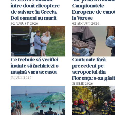
între două elicoptere
Campionatele
de salvare în Grecia.
Europene de canot
Doi oameni au murit
la Varese
02 AUGUST 2026
02 AUGUST 2026
Ce trebuie să verifici
Controale fără
înainte să închiriezi o
precedent pe
mașină vara aceasta
aeroportul din
Florența: s-au găsi
31 IULIE 2026
capete de aligator 
31 IULIE 2026
sumă imensă de ba