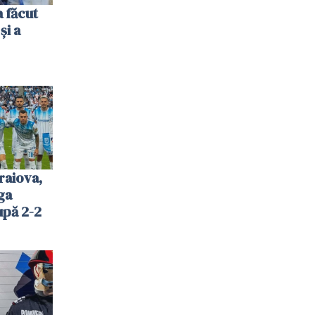
 făcut
și a
raiova,
ga
upă 2-2