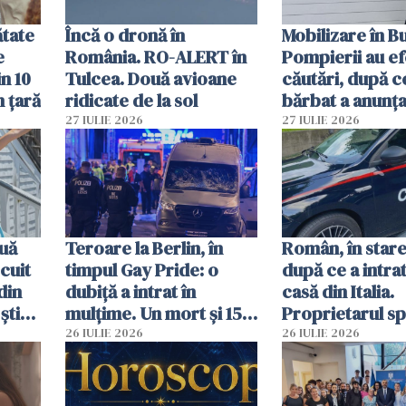
ătate
Încă o dronă în
Mobilizare în B
e
România. RO-ALERT în
Pompierii au ef
in 10
Tulcea. Două avioane
căutări, după c
n țară
ridicate de la sol
bărbat a anunțat
că a văzut un o
27 IULIE 2026
27 IULIE 2026
luminos
uă
Teroare la Berlin, în
Român, în stare
cuit
timpul Gay Pride: o
după ce a intrat
din
dubiță a intrat în
casă din Italia.
știu
mulțime. Un mort și 15
Proprietarul s
 voi”
răniți
s-a apărat cu un
26 IULIE 2026
26 IULIE 2026