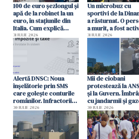
100 de euro șezlongul și
Un microbuz cu
apă de la robinet la un
sportivi de la Dina
euro, în stațiunile din
a răsturnat. O per
Italia. Cum explică
a murit, a fost acti
autoritățile
planul roșu de
31 IULIE 2026
31 IULIE 2026
intervenție
Alertă DNSC: Noua
Mii de ciobani
înșelătorie prin SMS
protestează la AN
care golește conturile
și la Guvern. Îmbrâ
românilor. Infractorii
cu jandarmii și gaz
folosesc numele
lacrimogene
30 IULIE 2026
30 IULIE 2026
Ghișeul.ro și al Poliției
Române