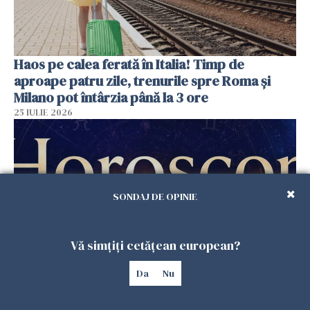
Haos pe calea ferată în Italia! Timp de
aproape patru zile, trenurile spre Roma și
Milano pot întârzia până la 3 ore
25 IULIE 2026
SONDAJ DE OPINIE
Vă simțiți cetățean european?
Da
Nu
Horoscop duminică, 26 iulie. Astrele
răstoarnă calculele pentru unele zodii