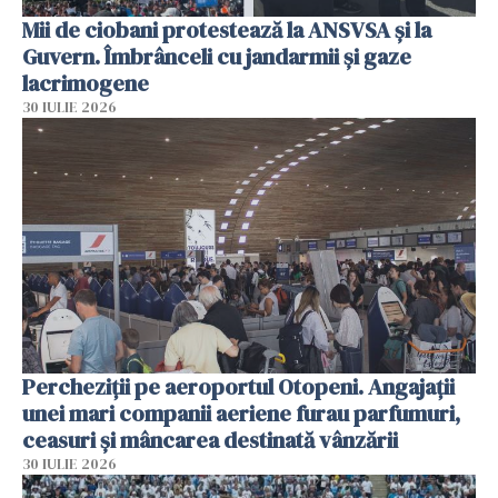
Mii de ciobani protestează la ANSVSA și la
Guvern. Îmbrânceli cu jandarmii și gaze
lacrimogene
30 IULIE 2026
Percheziții pe aeroportul Otopeni. Angajații
unei mari companii aeriene furau parfumuri,
ceasuri și mâncarea destinată vânzării
30 IULIE 2026