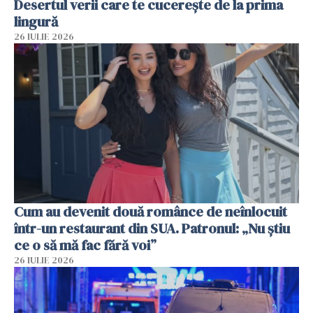
Desertul verii care te cucerește de la prima
lingură
26 IULIE 2026
Cum au devenit două românce de neînlocuit
într-un restaurant din SUA. Patronul: „Nu știu
ce o să mă fac fără voi”
26 IULIE 2026