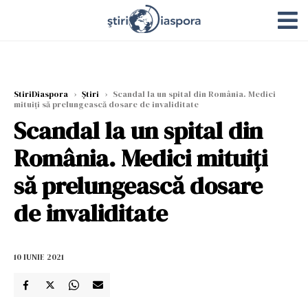
StiriDiaspora
›
Știri
›
Scandal la un spital din România. Medici
mituiţi să prelungească dosare de invaliditate
Scandal la un spital din
România. Medici mituiţi
să prelungească dosare
de invaliditate
10 IUNIE 2021