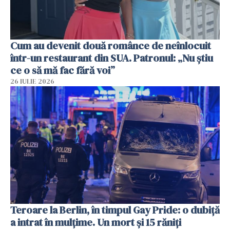
Cum au devenit două românce de neînlocuit
într-un restaurant din SUA. Patronul: „Nu știu
ce o să mă fac fără voi”
26 IULIE 2026
Teroare la Berlin, în timpul Gay Pride: o dubiță
a intrat în mulțime. Un mort și 15 răniți