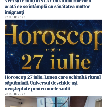
Vrei să te muți în SUA? Un studiu Harvard
arată ce se întâmplă cu sănătatea multor
imigranți
26 IULIE 2026
Horoscop 27 iulie. Lunea care schimbă ritmul
săptămânii. Universul deschide uși
neașteptate pentru unele zodii
26 IULIE 2026