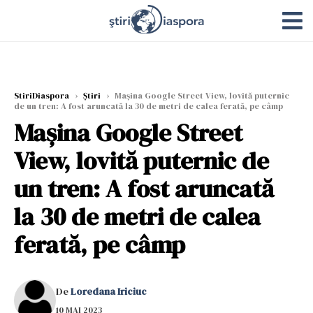
StiriDiaspora
›
Știri
›
Maşina Google Street View, lovită puternic
de un tren: A fost aruncată la 30 de metri de calea ferată, pe câmp
Maşina Google Street
View, lovită puternic de
un tren: A fost aruncată
la 30 de metri de calea
ferată, pe câmp
De
Loredana Iriciuc
10 MAI 2023