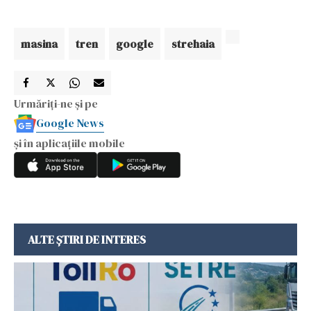
masina
tren
google
strehaia
Urmăriți-ne și pe
Google News
și în aplicațiile mobile
ALTE ȘTIRI DE INTERES