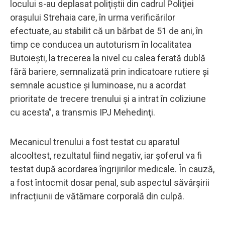
locului s-au deplasat poliţiştii din cadrul Poliţiei
oraşului Strehaia care, în urma verificărilor
efectuate, au stabilit că un bărbat de 51 de ani, în
timp ce conducea un autoturism în localitatea
Butoieşti, la trecerea la nivel cu calea ferată dublă
fără bariere, semnalizată prin indicatoare rutiere şi
semnale acustice şi luminoase, nu a acordat
prioritate de trecere trenului şi a intrat în coliziune
cu acesta”, a transmis IPJ Mehedinţi.
Mecanicul trenului a fost testat cu aparatul
alcooltest, rezultatul fiind negativ, iar șoferul va fi
testat după acordarea îngrijirilor medicale. În cauză,
a fost întocmit dosar penal, sub aspectul săvârșirii
infracțiunii de vătămare corporală din culpă.