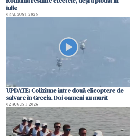
România resimte efectele, deși a plouat în
iulie
03 AUGUST 2026
UPDATE: Coliziune între două elicoptere de
salvare în Grecia. Doi oameni au murit
02 AUGUST 2026