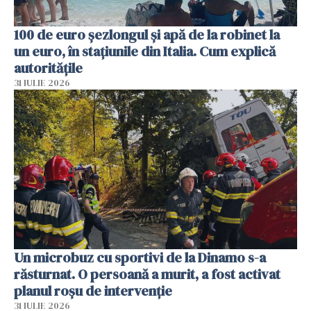
100 de euro șezlongul și apă de la robinet la
un euro, în stațiunile din Italia. Cum explică
autoritățile
31 IULIE 2026
Un microbuz cu sportivi de la Dinamo s-a
răsturnat. O persoană a murit, a fost activat
planul roșu de intervenție
31 IULIE 2026