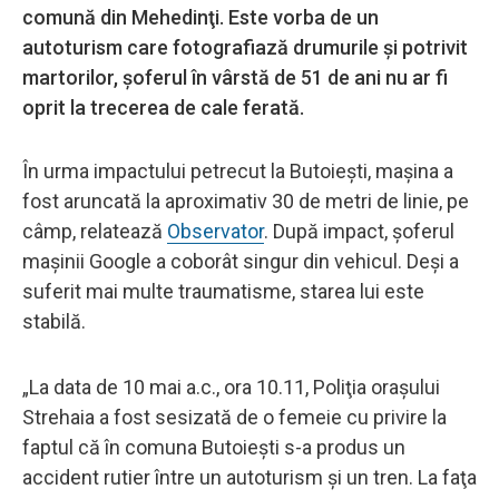
comună din Mehedinţi. Este vorba de un
autoturism care fotografiază drumurile şi potrivit
martorilor, şoferul în vârstă de 51 de ani nu ar fi
oprit la trecerea de cale ferată.
În urma impactului petrecut la Butoieşti, maşina a
fost aruncată la aproximativ 30 de metri de linie, pe
câmp, relatează
Observator
. După impact, şoferul
maşinii Google a coborât singur din vehicul. Deşi a
suferit mai multe traumatisme, starea lui este
stabilă.
„La data de 10 mai a.c., ora 10.11, Poliţia oraşului
Strehaia a fost sesizată de o femeie cu privire la
faptul că în comuna Butoieşti s-a produs un
accident rutier între un autoturism şi un tren. La faţa