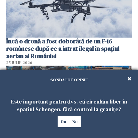
Încă o dronă a fost doborâtă de un F-16
românesc după ce a intrat ilegal în spațiul
aerian al României
25 IULIE 2026
SONDAJ DE OPINIE
Este important pentru dvs. că circulăm liber în
spațiul Schengen, fără control la granițe?
Da
Nu