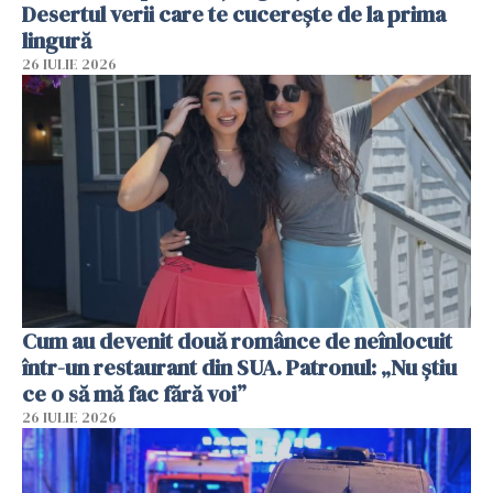
Desertul verii care te cucerește de la prima
lingură
26 IULIE 2026
Cum au devenit două românce de neînlocuit
într-un restaurant din SUA. Patronul: „Nu știu
ce o să mă fac fără voi”
26 IULIE 2026