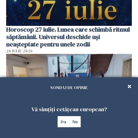
Horoscop 27 iulie. Lunea care schimbă ritmul
săptămânii. Universul deschide uși
neașteptate pentru unele zodii
26 IULIE 2026
SONDAJ DE OPINIE
Vă simțiți cetățean european?
Da
Nu
Accidente, spitalizare sau alte urgențe?
Consulatul României la Roma promite