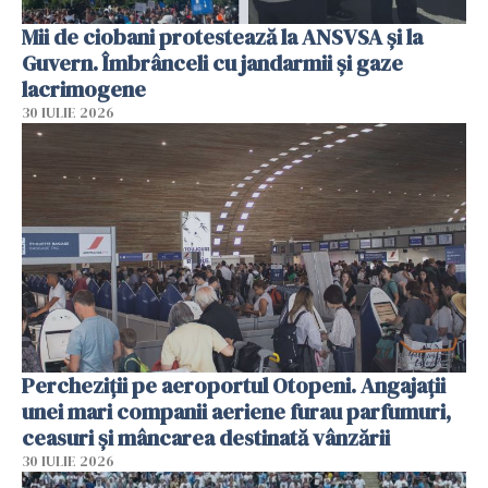
Mii de ciobani protestează la ANSVSA și la
Guvern. Îmbrânceli cu jandarmii și gaze
lacrimogene
30 IULIE 2026
Percheziții pe aeroportul Otopeni. Angajații
unei mari companii aeriene furau parfumuri,
ceasuri și mâncarea destinată vânzării
30 IULIE 2026