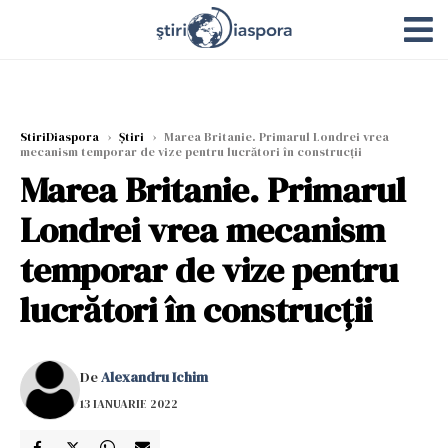
StiriDiaspora
›
Știri
›
Marea Britanie. Primarul Londrei vrea
mecanism temporar de vize pentru lucrători în construcţii
Marea Britanie. Primarul
Londrei vrea mecanism
temporar de vize pentru
lucrători în construcţii
De
Alexandru Ichim
13 IANUARIE 2022