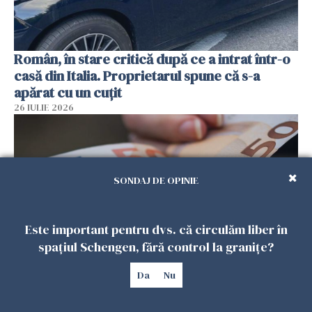
Român, în stare critică după ce a intrat într-o
casă din Italia. Proprietarul spune că s-a
apărat cu un cuțit
26 IULIE 2026
SONDAJ DE OPINIE
Este important pentru dvs. că circulăm liber în
spațiul Schengen, fără control la granițe?
Da
Nu
Menajere și îngrijitori, în vizorul Fiscului din
Italia. Aproape 500.000 de euro din venituri,