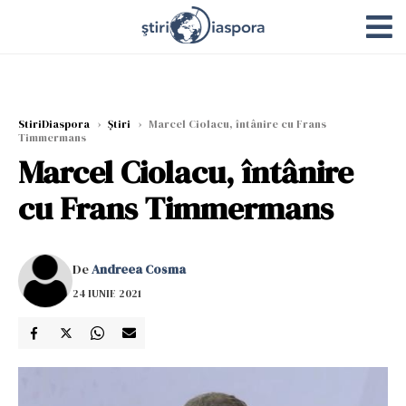
StiriDiaspora
›
Știri
›
Marcel Ciolacu, întânire cu Frans
Timmermans
Marcel Ciolacu, întânire
cu Frans Timmermans
De
Andreea Cosma
24 IUNIE 2021