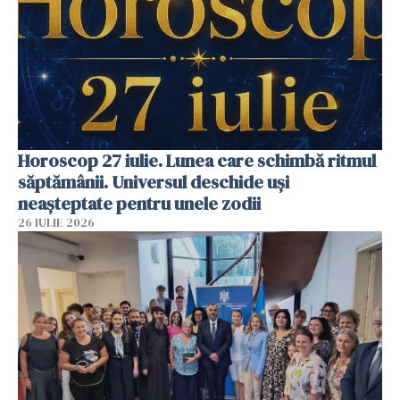
Horoscop 27 iulie. Lunea care schimbă ritmul
săptămânii. Universul deschide uși
neașteptate pentru unele zodii
26 IULIE 2026