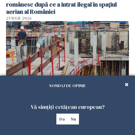
românesc după ce a intrat ilegal în spațiul
aerian al României
25 IULIE 2026
SONDAJ DE OPINIE
Se caută urgent români pentru șantiere din
Marea Britanie. Salarii de până la 29 de lire pe
Vă simțiți cetățean european?
oră
25 IULIE 2026
Da
Nu