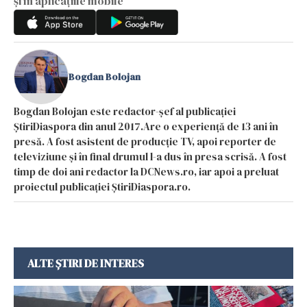
și în aplicațiile mobile
Bogdan Bolojan
Bogdan Bolojan este redactor-șef al publicației
ȘtiriDiaspora din anul 2017.Are o experiență de 13 ani în
presă. A fost asistent de producție TV, apoi reporter de
televiziune și în final drumul l-a dus în presa scrisă. A fost
timp de doi ani redactor la DCNews.ro, iar apoi a preluat
proiectul publicației ȘtiriDiaspora.ro.
ALTE ȘTIRI DE INTERES