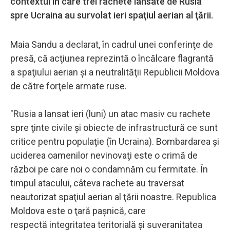
contextul în care trei rachete lansate de Rusia
spre Ucraina au survolat ieri spaţiul aerian al ţării.
Maia Sandu a declarat, în cadrul unei conferinţe de
presă, că acţiunea reprezintă o încălcare flagrantă
a spaţiului aerian şi a neutralităţii Republicii Moldova
de către forţele armate ruse.
"Rusia a lansat ieri (luni) un atac masiv cu rachete
spre ţinte civile şi obiecte de infrastructură ce sunt
critice pentru populaţie (în Ucraina). Bombardarea şi
uciderea oamenilor nevinovaţi este o crimă de
război pe care noi o condamnăm cu fermitate. În
timpul atacului, câteva rachete au traversat
neautorizat spaţiul aerian al ţării noastre. Republica
Moldova este o ţară paşnică, care
respectă integritatea teritorială şi suveranitatea