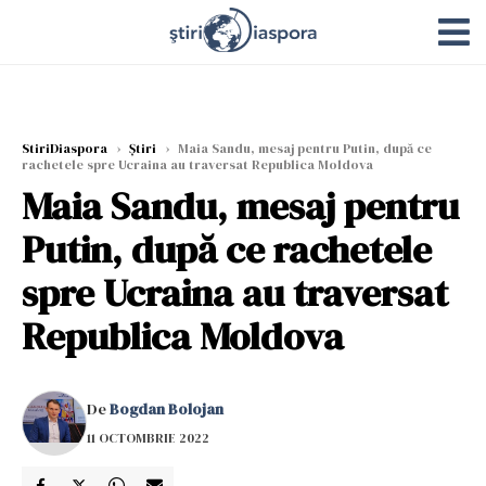
StiriDiaspora
›
Știri
›
Maia Sandu, mesaj pentru Putin, după ce
rachetele spre Ucraina au traversat Republica Moldova
Maia Sandu, mesaj pentru
Putin, după ce rachetele
spre Ucraina au traversat
Republica Moldova
De
Bogdan Bolojan
11 OCTOMBRIE 2022