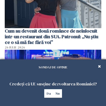
Cum au devenit două românce de neînlocuit
într-un restaurant din SUA. Patronul: „Nu știu
ce o să mă fac fără voi”
26 IULIE 2026
SONDAJ DE OPINIE
Credeți că UE susține dezvoltarea României?
Da
Nu