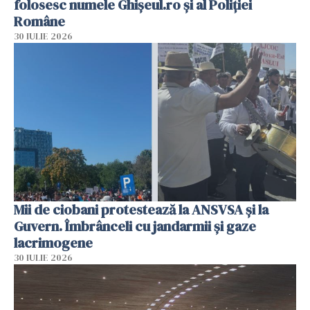
folosesc numele Ghișeul.ro și al Poliției
Române
30 IULIE 2026
Mii de ciobani protestează la ANSVSA și la
Guvern. Îmbrânceli cu jandarmii și gaze
lacrimogene
30 IULIE 2026