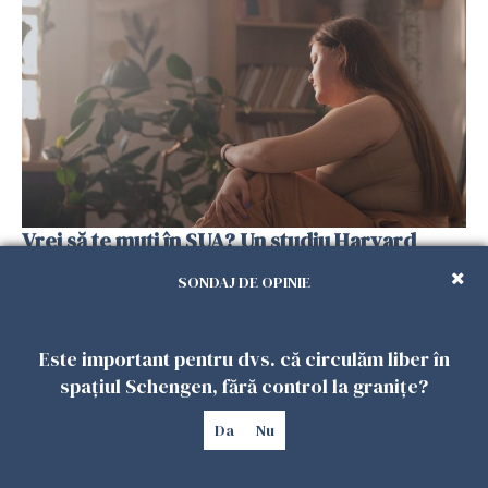
Vrei să te muți în SUA? Un studiu Harvard
arată ce se întâmplă cu sănătatea multor
SONDAJ DE OPINIE
imigranți
26 IULIE 2026
Este important pentru dvs. că circulăm liber în
spațiul Schengen, fără control la granițe?
Da
Nu