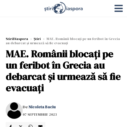
StiriDiaspora
›
Știri
›
MAE. Românii blocaţi pe un feribot în Grecia
au debarcat şi urmează să fie evacuaţi
MAE. Românii blocaţi pe
un feribot în Grecia au
debarcat şi urmează să fie
evacuaţi
De
Nicoleta Baciu
07 SEPTEMBRIE 2023