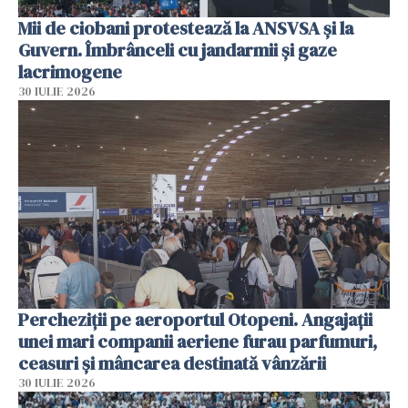
Mii de ciobani protestează la ANSVSA și la
Guvern. Îmbrânceli cu jandarmii și gaze
lacrimogene
30 IULIE 2026
Percheziții pe aeroportul Otopeni. Angajații
unei mari companii aeriene furau parfumuri,
ceasuri și mâncarea destinată vânzării
30 IULIE 2026