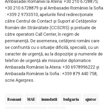
Ambasadei României la Atena: +30 210 6728875;
+30 210 6728879 şi al Ambasadei României la Sofia
: +359 2 9733510, apelurile fiind redirecţionate
către Centrul de Contact şi Suport al Cetăţenilor
Români din Străinătate (CCSCRS) şi preluate de
către operatorii Call Center, în regim de
permanenţă. De asemenea, cetăţenii români care
se confruntă cu o situaţie dificilă, specială, cu un
caracter de urgenţă, au la dispoziţie şi numerele de
telefon de urgenţă ale misiunilor diplomatice:
Ambasada României la Atena: +30 6978996222 şi
Ambasada României la Sofia : +359 879 440 758,
scrie Agerpres.
Romani
MAE
inundatii
bulgaria
ajutor