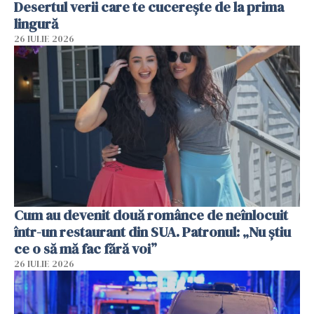
Desertul verii care te cucerește de la prima
lingură
26 IULIE 2026
Cum au devenit două românce de neînlocuit
într-un restaurant din SUA. Patronul: „Nu știu
ce o să mă fac fără voi”
26 IULIE 2026