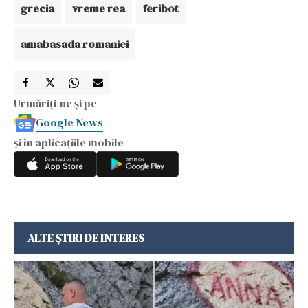
grecia
vreme rea
feribot
amabasada romaniei
Urmăriți-ne și pe
Google News
și în aplicațiile mobile
ALTE ȘTIRI DE INTERES