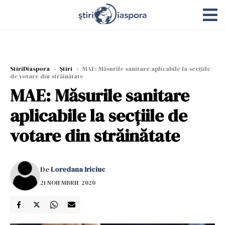
StiriDiaspora
›
Știri
›
MAE: Măsurile sanitare aplicabile la secțiile
de votare din străinătate
MAE: Măsurile sanitare
aplicabile la secțiile de
votare din străinătate
De
Loredana Iriciuc
21 NOIEMBRIE 2020