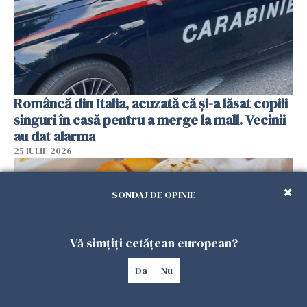
Româncă din Italia, acuzată că și-a lăsat copiii
singuri în casă pentru a merge la mall. Vecinii
au dat alarma
25 IULIE 2026
SONDAJ DE OPINIE
Vă simțiți cetățean european?
Da
Nu