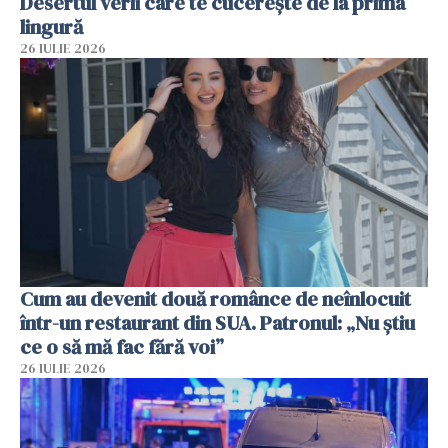
Desertul verii care te cucerește de la prima
lingură
26 IULIE 2026
Cum au devenit două românce de neînlocuit
într-un restaurant din SUA. Patronul: „Nu știu
ce o să mă fac fără voi”
26 IULIE 2026