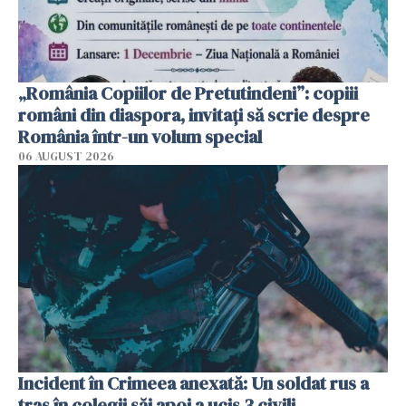
„România Copiilor de Pretutindeni”: copiii
români din diaspora, invitați să scrie despre
România într-un volum special
06 AUGUST 2026
Incident în Crimeea anexată: Un soldat rus a
tras în colegii săi apoi a ucis 3 civili