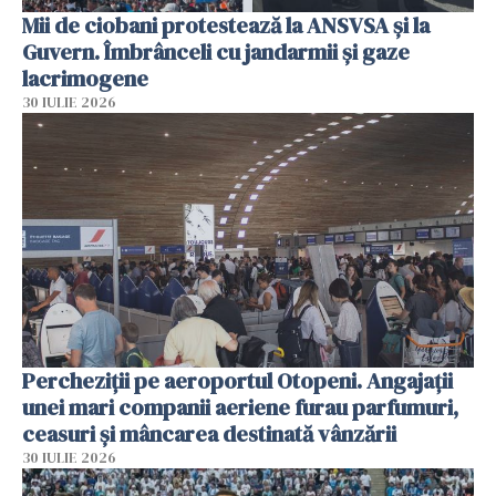
Mii de ciobani protestează la ANSVSA și la
Guvern. Îmbrânceli cu jandarmii și gaze
lacrimogene
30 IULIE 2026
Percheziții pe aeroportul Otopeni. Angajații
unei mari companii aeriene furau parfumuri,
ceasuri și mâncarea destinată vânzării
30 IULIE 2026