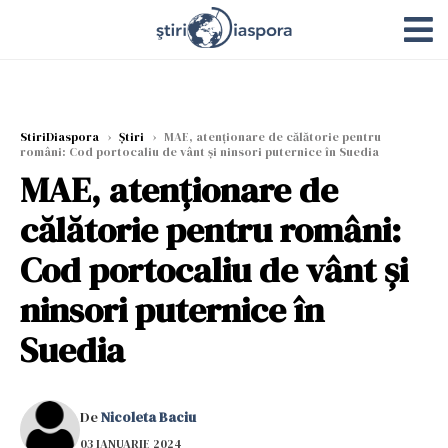
StiriDiaspora
›
Știri
›
MAE, atenţionare de călătorie pentru
români: Cod portocaliu de vânt şi ninsori puternice în Suedia
MAE, atenţionare de
călătorie pentru români:
Cod portocaliu de vânt şi
ninsori puternice în
Suedia
De
Nicoleta Baciu
03 IANUARIE 2024