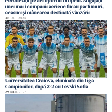
Percheziții pe aeroportul Otopeni. Angajații
unei mari companii aeriene furau parfumuri,
ceasuri și mâncarea destinată vânzării
30 IULIE 2026
Universitatea Craiova, eliminată din Liga
Campionilor, după 2-2 cu Levski Sofia
29 IULIE 2026