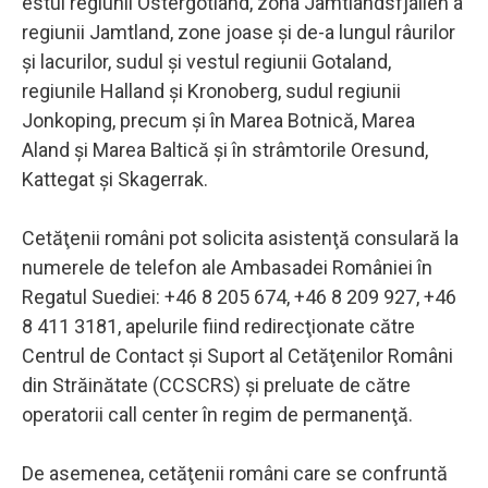
estul regiunii Ostergotland, zona Jamtlandsfjallen a
regiunii Jamtland, zone joase şi de-a lungul râurilor
şi lacurilor, sudul şi vestul regiunii Gotaland,
regiunile Halland şi Kronoberg, sudul regiunii
Jonkoping, precum şi în Marea Botnică, Marea
Aland şi Marea Baltică şi în strâmtorile Oresund,
Kattegat şi Skagerrak.
Cetăţenii români pot solicita asistenţă consulară la
numerele de telefon ale Ambasadei României în
Regatul Suediei: +46 8 205 674, +46 8 209 927, +46
8 411 3181, apelurile fiind redirecţionate către
Centrul de Contact şi Suport al Cetăţenilor Români
din Străinătate (CCSCRS) şi preluate de către
operatorii call center în regim de permanenţă.
De asemenea, cetăţenii români care se confruntă