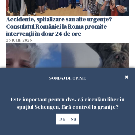
Accidente, spitalizare sau alte urgențe?
Consulatul României la Roma promite
intervenții în doar 24 de ore
26 IULIE 2026
SONDAJ DE OPINIE
Este important pentru dvs. că circulăm liber în
spațiul Schengen, fără control la granițe?
Ce a pățit o româncă în timp ce își plimba
Da
Nu
câinele în Germania. Mesajul ei a stârnit
dezbateri aprinse