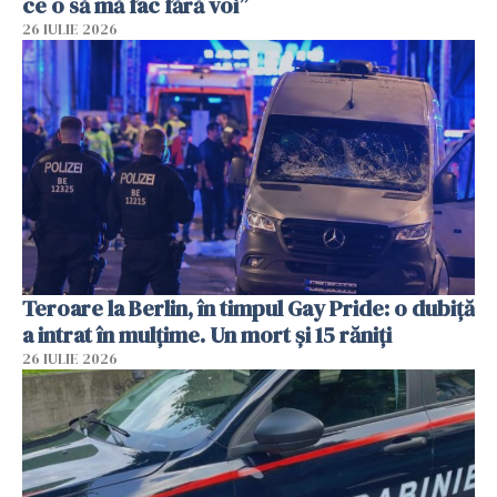
ce o să mă fac fără voi”
26 IULIE 2026
Teroare la Berlin, în timpul Gay Pride: o dubiță
a intrat în mulțime. Un mort și 15 răniți
26 IULIE 2026