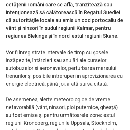
cetăţenii români care se află, tranzitează sau
intenţionează să călătorească în Regatul Suediei
că autorităţile locale au emis un cod portocaliu de
vânt şi ninsori în sudul regiunii Kalmar, pentru
regiunea Blekinge şi în nord-estul regiunii Skane.
Vor fi înregistrate intervale de timp cu şosele
înzăpezite, întârzieri sau anulări ale curselor
autobuzelor şi aeronavelor, perturbarea mersului
trenurilor şi posibile întreruperi în aprovizionarea cu
energie electrică, până joi, arată sursa citată.
De asemenea, alerte meteorologice de vreme
nefavorabilă (vânt, ninsori, ploi puternice, gheaţă)
au fost emise şi pentru următoarele zone: estul
regiunii Kronoberg, regiunile Uppsala, Stockholm,