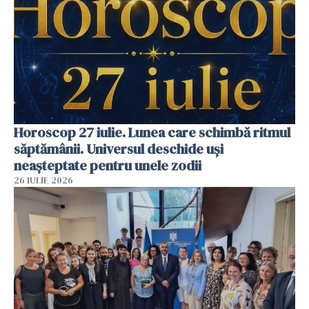
Horoscop 27 iulie. Lunea care schimbă ritmul
săptămânii. Universul deschide uși
neașteptate pentru unele zodii
26 IULIE 2026