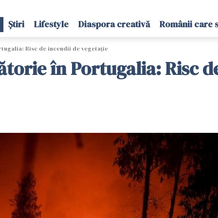
Știri
Lifestyle
Diaspora creativă
Românii care 
tugalia: Risc de incendii de vegetaţie
torie în Portugalia: Risc d