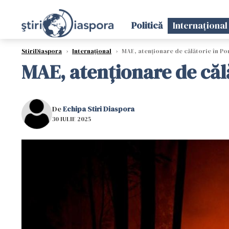
Politică
Internațional
StiriDiaspora
›
Internațional
›
MAE, atenţionare de călătorie în Por
MAE, atenţionare de călă
De
Echipa Stiri Diaspora
30 IULIE 2025