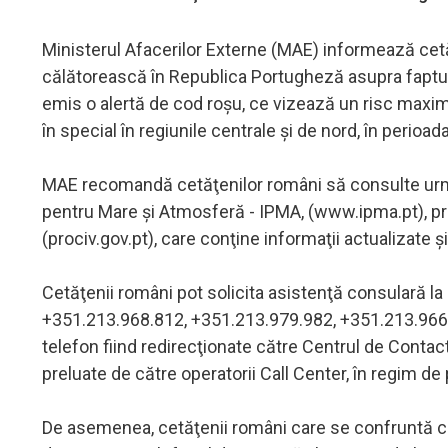
Ministerul Afacerilor Externe (MAE) informează cetă
călătorească în Republica Portugheză asupra faptul
emis o alertă de cod roşu, ce vizează un risc maxim 
în special în regiunile centrale şi de nord, în perioada
MAE recomandă cetăţenilor români să consulte următ
pentru Mare şi Atmosferă - IPMA, (www.ipma.pt), pre
(prociv.gov.pt), care conţine informaţii actualizate ş
Cetăţenii români pot solicita asistenţă consulară 
+351.213.968.812, +351.213.979.982, +351.213.966.
telefon fiind redirecţionate către Centrul de Contac
preluate de către operatorii Call Center, în regim d
De asemenea, cetăţenii români care se confruntă cu o