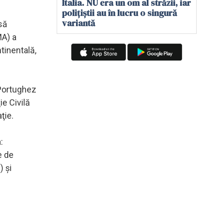
Italia. NU era un om al străzii, iar
polițiștii au în lucru o singură
variantă
să
MA) a
tinentală,
 Portughez
e Civilă
ţie.
:
e de
) şi