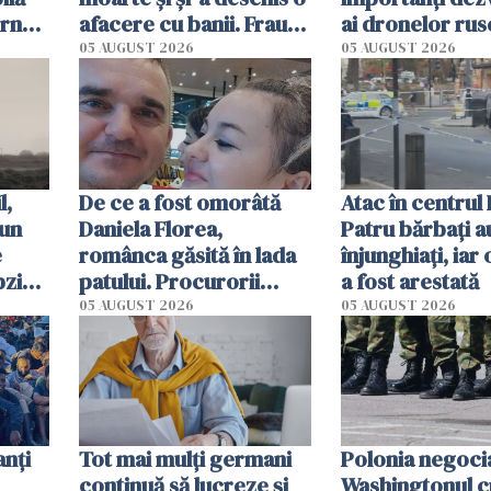
erna
afacere cu banii. Frauda
ai dronelor ruse
le
de 230.000 de euro,
grav rănit într-
05 AUGUST 2026
05 AUGUST 2026
descoperită de
atentat cu bom
autorități
l,
De ce a fost omorâtă
Atac în centrul
 un
Daniela Florea,
Patru bărbați a
e
românca găsită în lada
înjunghiați, iar
pzig.
patului. Procurorii
a fost arestată
italieni i-au reconstituit
05 AUGUST 2026
05 AUGUST 2026
n
ultimele momente din
viață
anți
Tot mai mulți germani
Polonia negoci
continuă să lucreze și
Washingtonul c