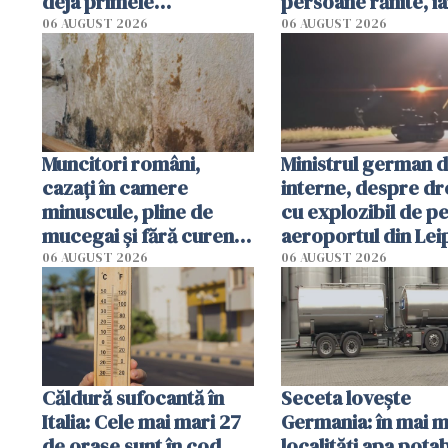
deja primele
persoane rănite, ia
condamnări
sunt în stare critic
06 AUGUST 2026
06 AUGUST 2026
după impact
Muncitori români,
Ministrul german 
cazați în camere
interne, despre d
minuscule, pline de
cu explozibil de p
mucegai și fără curent.
aeroportul din Lei
Inspectorii primăriei
Un "scenariu de at
06 AUGUST 2026
06 AUGUST 2026
din Germania i-au
hibrid"
evacuat pe loc
Căldură sufocantă în
Seceta lovește
Italia: Cele mai mari 27
Germania: în mai m
de orașe sunt în cod
localități apa potab