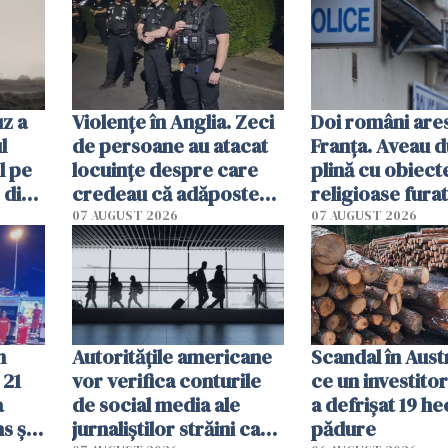
muncesc în condiții
grele
z a
Violenţe în Anglia. Zeci
Doi români ares
l
de persoane au atacat
Franța. Aveau 
l pe
locuinţe despre care
plină cu obiect
 din
credeau că adăpostesc
religioase furat
solicitanţi de azil
biserici și cimit
07 AUGUST 2026
07 AUGUST 2026
n
Autorităţile americane
Scandal în Aust
 21
vor verifica conturile
ce un investito
a
de social media ale
a defrișat 19 h
s și a
jurnaliştilor străini care
pădure