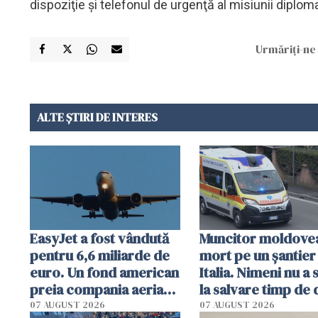
dispoziţie şi telefonul de urgenţă al misiunii diplo
Urmăriți-ne 
ALTE ȘTIRI DE INTERES
EasyJet a fost vândută
Muncitor moldove
pentru 6,6 miliarde de
mort pe un șantier
euro. Un fond american
Italia. Nimeni nu a 
preia compania aeriană
la salvare timp de
britanică
ore. Șase români,
07 AUGUST 2026
07 AUGUST 2026