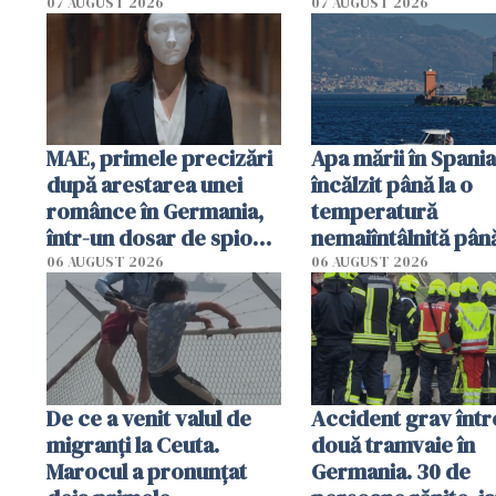
Catania au fost deviate
omorât doi oamen
07 AUGUST 2026
07 AUGUST 2026
MAE, primele precizări
Apa mării în Spania
după arestarea unei
încălzit până la o
românce în Germania,
temperatură
într-un dosar de spionaj
nemaiîntâlnită pân
în favoarea Rusiei
acum. Record abso
06 AUGUST 2026
06 AUGUST 2026
în Mediterană
De ce a venit valul de
Accident grav într
migranți la Ceuta.
două tramvaie în
Marocul a pronunțat
Germania. 30 de