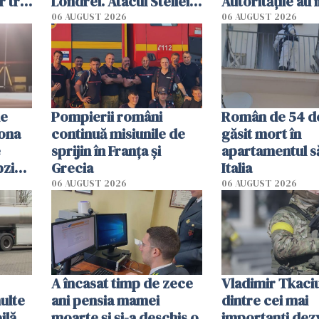
r trei
Londrei. Atacul Stellei,
Autoritățile au 
ă
de 44 de ani, explicat
mai multe plaje
06 AUGUST 2026
06 AUGUST 2026
de anchetatori
Sebastian
de
Pompierii români
Român de 54 de
rona
continuă misiunile de
găsit mort în
e
sprijin în Franţa şi
apartamentul s
pzig:
Grecia
Italia
ac
06 AUGUST 2026
06 AUGUST 2026
A încasat timp de zece
Vladimir Tkaciu
ulte
ani pensia mamei
dintre cei mai
ilă
moarte și și-a deschis o
importanți dezv