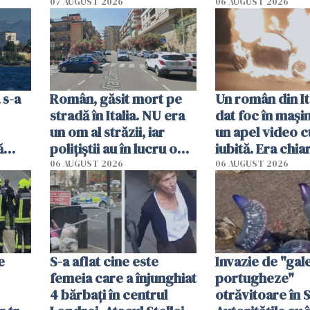
i
aplică pentru viză
07 AUGUST 2026
06 AUGUST 2026
 s-a
Român, găsit mort pe
Un român din Ita
stradă în Italia. NU era
dat foc în mașin
un om al străzii, iar
un apel video c
ă
polițiștii au în lucru o
iubită. Era chiar
lut
singură variantă
locuinței iubite
06 AUGUST 2026
06 AUGUST 2026
Milano
e
S-a aflat cine este
Invazie de "gal
femeia care a înjunghiat
portugheze"
4 bărbați în centrul
otrăvitoare în 