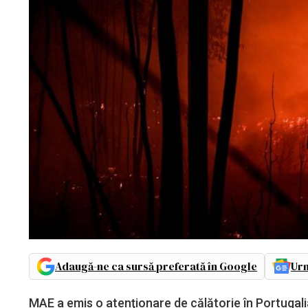
Adaugă-ne ca sursă preferată în Google
Urm
MAE a emis o atenţionare de călătorie în Portugalia