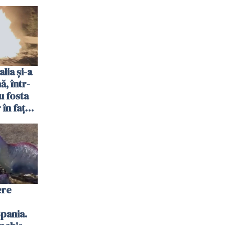
lia și-a
ă, într-
u fosta
 în fața
i din
ere
Spania.