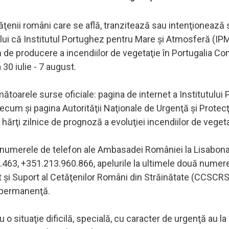
ţenii români care se află, tranzitează sau intenţionează 
ui că Institutul Portughez pentru Mare şi Atmosferă (IP
de producere a incendiilor de vegetaţie în Portugalia Con
 30 iulie - 7 august.
oarele surse oficiale: pagina de internet a Institutului
cum şi pagina Autorităţii Naţionale de Urgenţă şi Protecţi
i hărţi zilnice de prognoză a evoluţiei incendiilor de vegeta
la numerele de telefon ale Ambasadei României la Lisabona
463, +351.213.960.866, apelurile la ultimele două numer
t şi Suport al Cetăţenilor Români din Străinătate (CCSCRS
e permanenţă.
 situaţie dificilă, specială, cu caracter de urgenţă au la