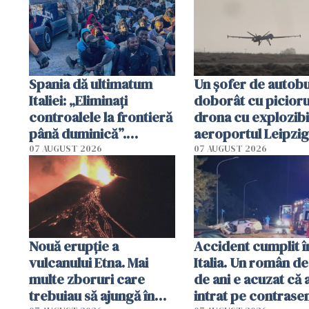
anchetați
Spania dă ultimatum
Un șofer de autobu
Italiei: „Eliminați
doborât cu picioru
controalele la frontieră
drona cu explozibi
până duminică”.
aeroportul Leipzig
Sanchez amenință cu
Germania
07 AUGUST 2026
07 AUGUST 2026
măsuri dure
Nouă erupție a
Accident cumplit î
vulcanului Etna. Mai
Italia. Un român de
multe zboruri care
de ani e acuzat că 
trebuiau să ajungă în
intrat pe contrasen