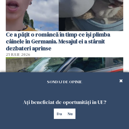
Ce a pățit o româncă în timp ce își plimba
câinele în Germania. Mesajul ei a stârnit
dezbateri aprinse
25 IULIE 2026
SONDAJ DE OPINIE
Ați beneficiat de oportunități în UE?
Da
Nu
Româncă din Italia, acuzată că și-a lăsat copiii