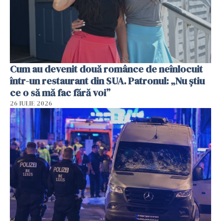
Cum au devenit două românce de neînlocuit
într-un restaurant din SUA. Patronul: „Nu știu
ce o să mă fac fără voi”
26 IULIE 2026