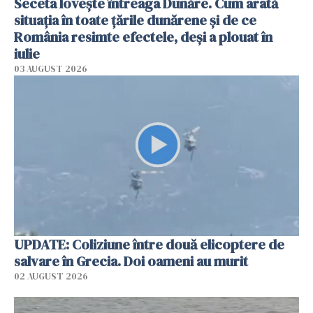
Seceta lovește întreaga Dunăre. Cum arată
situația în toate țările dunărene și de ce
România resimte efectele, deși a plouat în
iulie
03 AUGUST 2026
UPDATE: Coliziune între două elicoptere de
salvare în Grecia. Doi oameni au murit
02 AUGUST 2026