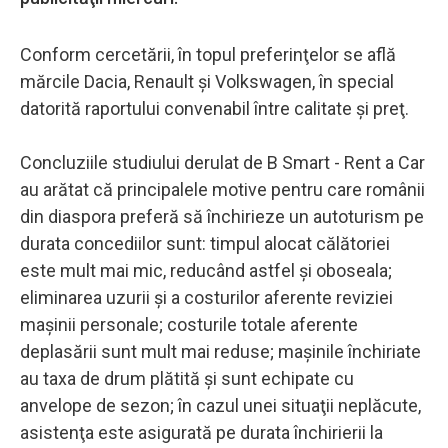
Conform cercetării, în topul preferinţelor se află
mărcile Dacia, Renault şi Volkswagen, în special
datorită raportului convenabil între calitate şi preţ.
Concluziile studiului derulat de B Smart - Rent a Car
au arătat că principalele motive pentru care românii
din diaspora preferă să închirieze un autoturism pe
durata concediilor sunt: timpul alocat călătoriei
este mult mai mic, reducând astfel şi oboseala;
eliminarea uzurii şi a costurilor aferente reviziei
maşinii personale; costurile totale aferente
deplasării sunt mult mai reduse; maşinile închiriate
au taxa de drum plătită şi sunt echipate cu
anvelope de sezon; în cazul unei situaţii neplăcute,
asistenţa este asigurată pe durata închirierii la