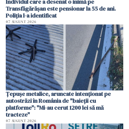
Individul care a desenat o inimă pe
Transfăgărășan este pensionar la 55 de ani.
Poliția l-a identificat
07 AUGUST 2026
Țepușe metalice, aruncate intenționat pe
autostrăzi în România de "baieții cu
platforme": "Mi-au cerut 1200 lei să mă
tracteze"
07 AUGUST 2026