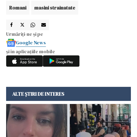
Romani
masini strainatate
Urmăriți-ne și pe
Google News
și în aplicațiile mobile
ALTE ȘTIRI DE INTERES