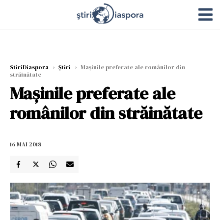
StiriDiaspora
›
Știri
›
Mașinile preferate ale românilor din
străinătate
Mașinile preferate ale
românilor din străinătate
16 MAI 2018