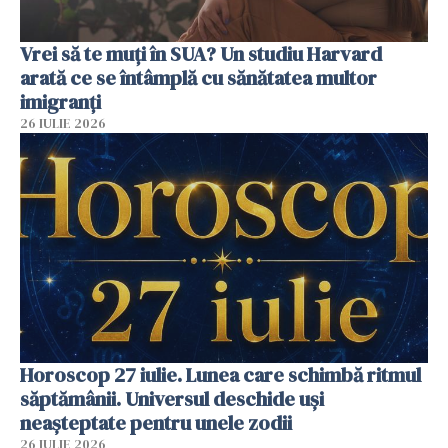
Vrei să te muți în SUA? Un studiu Harvard
arată ce se întâmplă cu sănătatea multor
imigranți
26 IULIE 2026
Horoscop 27 iulie. Lunea care schimbă ritmul
săptămânii. Universul deschide uși
neașteptate pentru unele zodii
26 IULIE 2026