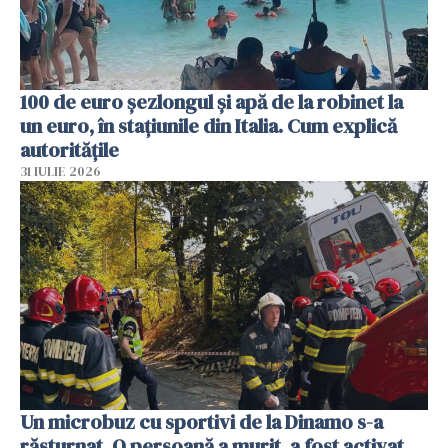
100 de euro șezlongul și apă de la robinet la
un euro, în stațiunile din Italia. Cum explică
autoritățile
31 IULIE 2026
Un microbuz cu sportivi de la Dinamo s-a
răsturnat. O persoană a murit, a fost activat