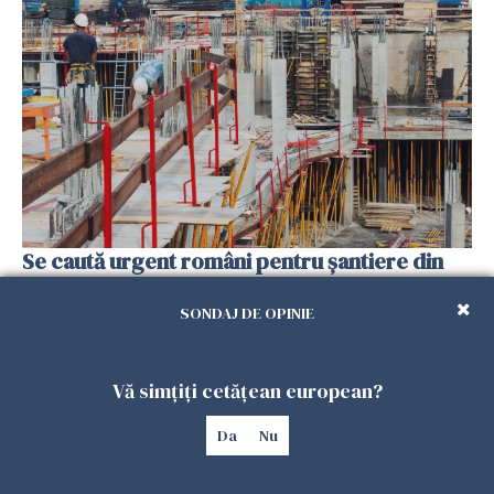
Se caută urgent români pentru șantiere din
Marea Britanie. Salarii de până la 29 de lire pe
oră
SONDAJ DE OPINIE
25 IULIE 2026
Vă simțiți cetățean european?
Da
Nu