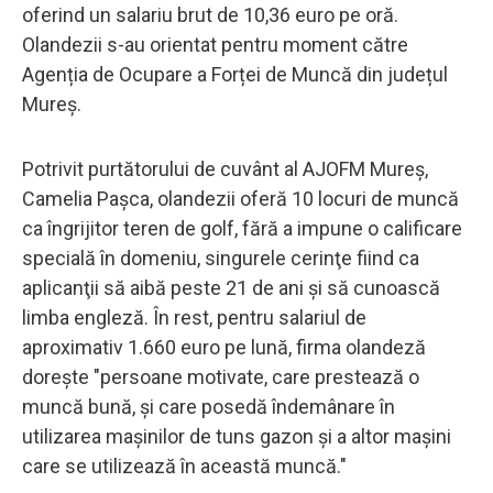
oferind un salariu brut de 10,36 euro pe oră.
Olandezii s-au orientat pentru moment către
Agenția de Ocupare a Forței de Muncă din județul
Mureș.
Potrivit purtătorului de cuvânt al AJOFM Mureş,
Camelia Paşca, olandezii oferă 10 locuri de muncă
ca îngrijitor teren de golf, fără a impune o calificare
specială în domeniu, singurele cerinţe fiind ca
aplicanţii să aibă peste 21 de ani şi să cunoască
limba engleză. În rest, pentru salariul de
aproximativ 1.660 euro pe lună, firma olandeză
doreşte "persoane motivate, care prestează o
muncă bună, şi care posedă îndemânare în
utilizarea maşinilor de tuns gazon şi a altor maşini
care se utilizează în această muncă."