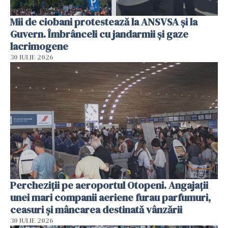
Mii de ciobani protestează la ANSVSA și la
Guvern. Îmbrânceli cu jandarmii și gaze
lacrimogene
30 IULIE 2026
Percheziții pe aeroportul Otopeni. Angajații
unei mari companii aeriene furau parfumuri,
ceasuri și mâncarea destinată vânzării
30 IULIE 2026