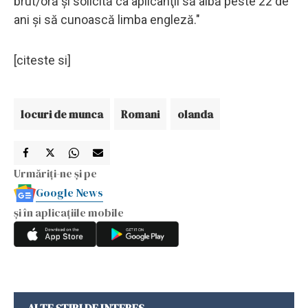
brut/oră şi solicită ca aplicanţii să aibă peste 22 de
ani şi să cunoască limba engleză."
[citeste si]
locuri de munca
Romani
olanda
Urmăriți-ne și pe
Google News
și în aplicațiile mobile
ALTE ȘTIRI DE INTERES