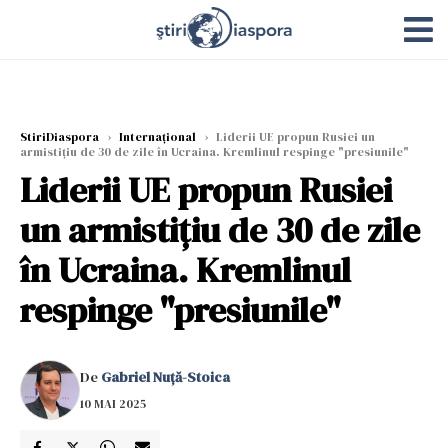
StiriDiaspora
›
Internațional
›
Liderii UE propun Rusiei un
armistiţiu de 30 de zile în Ucraina. Kremlinul respinge "presiunile"
Liderii UE propun Rusiei
un armistiţiu de 30 de zile
în Ucraina. Kremlinul
respinge "presiunile"
De
Gabriel Nuță-Stoica
10 MAI 2025