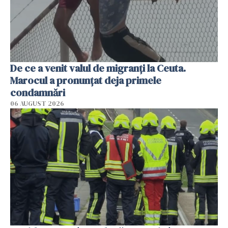
De ce a venit valul de migranți la Ceuta.
Marocul a pronunțat deja primele
condamnări
06 AUGUST 2026