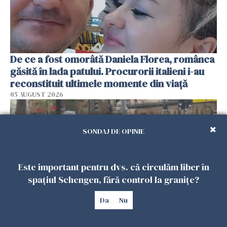
De ce a fost omorâtă Daniela Florea, românca
găsită în lada patului. Procurorii italieni i-au
reconstituit ultimele momente din viață
05 AUGUST 2026
SONDAJ DE OPINIE
Este important pentru dvs. că circulăm liber în
spațiul Schengen, fără control la granițe?
Da
Nu
Atac în centrul Londrei. Patru bărbați au fost