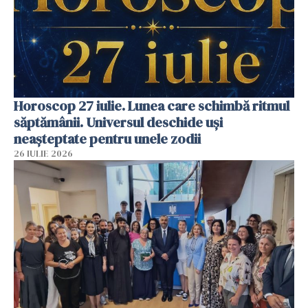
Horoscop 27 iulie. Lunea care schimbă ritmul
săptămânii. Universul deschide uși
neașteptate pentru unele zodii
26 IULIE 2026