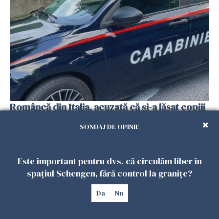
Româncă din Italia, acuzată că și-a lăsat copiii
singuri în casă pentru a merge la mall. Vecinii
SONDAJ DE OPINIE
au dat alarma
25 IULIE 2026
Este important pentru dvs. că circulăm liber în
spațiul Schengen, fără control la granițe?
Da
Nu