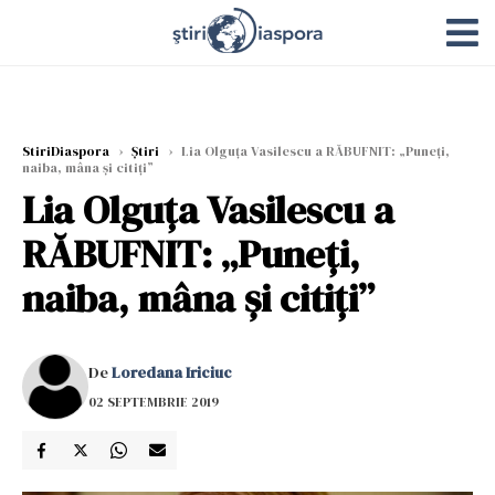
StiriDiaspora
›
Știri
›
Lia Olguța Vasilescu a RĂBUFNIT: „Puneți,
naiba, mâna și citiți”
Lia Olguța Vasilescu a
RĂBUFNIT: „Puneți,
naiba, mâna și citiți”
De
Loredana Iriciuc
02 SEPTEMBRIE 2019