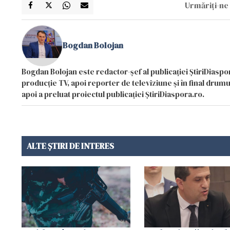
Urmăriți-ne 
Bogdan Bolojan
Bogdan Bolojan este redactor-șef al publicației ȘtiriDiaspor
producție TV, apoi reporter de televiziune și în final drumul
apoi a preluat proiectul publicației ȘtiriDiaspora.ro.
ALTE ȘTIRI DE INTERES