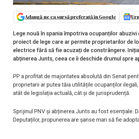
Adaugă-ne ca sursă preferată în Google
Urm
Lege nouă în spania împotriva ocupanților abuzivi 
proiect de lege care ar permite proprietarilor de lo
electrice fără să fie acuzați de constrângere. Iniția
abținerea Junts, ceea ce îi deschide drumul spre a
PP a profitat de majoritatea absolută din Senat pent
proprietarii ar putea tăia utilitățile ocupanților ile
atât de legislația actuală, cât și de jurisprudență.
Sprijinul PNV și abținerea Junts au fost esențiale. D
Deputaților, propunerea are șanse mari să fie adopt