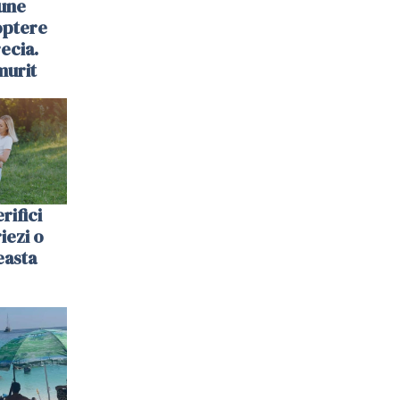
une
optere
ecia.
murit
rifici
riezi o
easta