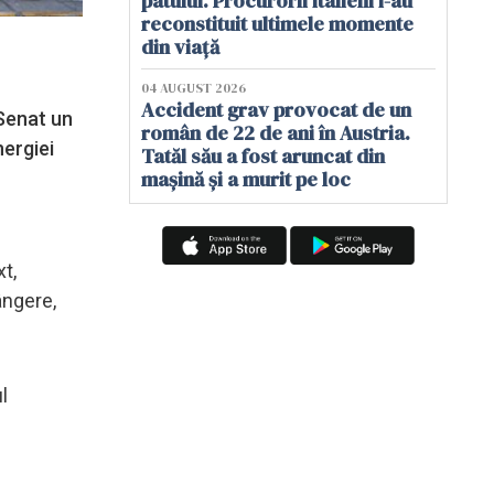
patului. Procurorii italieni i-au
reconstituit ultimele momente
din viață
04 AUGUST 2026
Accident grav provocat de un
 Senat un
român de 22 de ani în Austria.
nergiei
Tatăl său a fost aruncat din
mașină și a murit pe loc
t,
ângere,
l