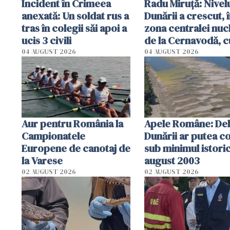
Incident în Crimeea
Radu Miruţă: Nivel
anexată: Un soldat rus a
Dunării a crescut, 
tras în colegii săi apoi a
zona centralei nuc
ucis 3 civili
de la Cernavodă, c
cm faţă de ziua tr
04 AUGUST 2026
04 AUGUST 2026
Aur pentru România la
Apele Române: Deb
Campionatele
Dunării ar putea c
Europene de canotaj de
sub minimul istoric
la Varese
august 2003
02 AUGUST 2026
02 AUGUST 2026