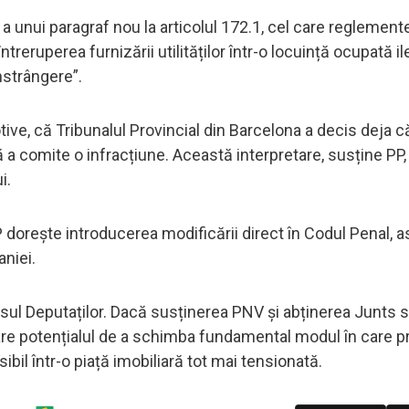
a unui paragraf nou la articolul 172.1, cel care reglemen
întreruperea furnizării utilităților într-o locuință ocupată i
nstrângere”.
ve, că Tribunalul Provincial din Barcelona a decis deja c
ără a comite o infracțiune. Această interpretare, susține PP,
i.
PP dorește introducerea modificării direct în Codul Penal, a
aniei.
sul Deputaților. Dacă susținerea PNV și abținerea Junts s
a are potențialul de a schimba fundamental modul în care pr
ibil într-o piață imobiliară tot mai tensionată.