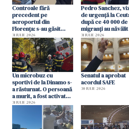
Controale fără
Pedro Sanchez, viz
precedent pe
de urgență la Ceut
aeroportul din
după ce 40 000 de
Florența: s-au găsit
migranți au năvălit
capete de aligator și o
teritoriul spaniol:
31 IULIE 2026
31 IULIE 2026
sumă imensă de bani
mobiliza toate
resursele"
Un microbuz cu
Senatul a aprobat
sportivi de la Dinamo s-
acordul SAFE
a răsturnat. O persoană
30 IULIE 2026
a murit, a fost activat
planul roșu de
31 IULIE 2026
intervenție