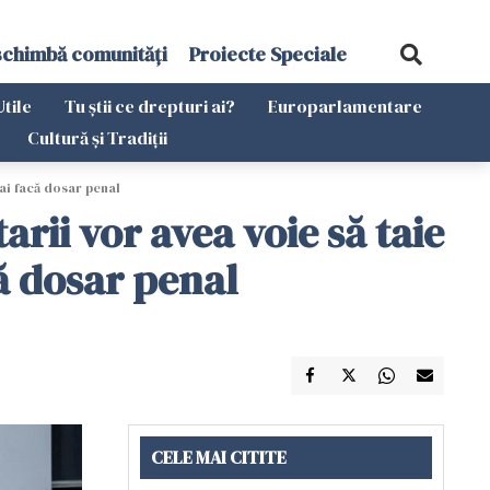
schimbă comunități
Proiecte Speciale
Utile
Tu știi ce drepturi ai?
Europarlamentare
Cultură și Tradiții
mai facă dosar penal
rii vor avea voie să taie
că dosar penal
CELE MAI CITITE