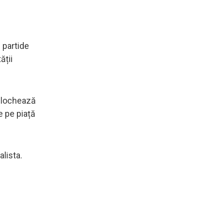
 partide
ății
 blochează
e pe piață
lista.