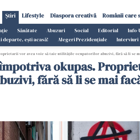
Știri
Lifestyle
Diaspora creativă
Românii care 
ație
Sănătate
Abuzuri
Social
Editorial
Info-
ti departe, ești acasă!
Alegeri Prezidențiale
Interviuri
rietarii vor avea voie să taie utilitățile ocupatorilor abuzivi, fără să li se 
împotriva okupas. Proprieta
abuzivi, fără să li se mai fa