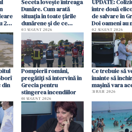
ul
Seceta lovește întreaga
UPDATE: Colizi
în
Dunăre. Cum arată
între două elic
leare
situația în toate țările
de salvare în Gr
u 2
dunărene și de ce
Doi oameni au 
ecută
România resimte
03 AUGUST 2026
02 AUGUST 2026
efectele, deși a plouat
în iulie
itul
Pompierii români,
Ce trebuie să ve
oborî
pregătiţi să intervină în
înainte să închi
 din
Grecia pentru
mașină vara ac
stingerea incendiilor
31 IULIE 2026
01 AUGUST 2026