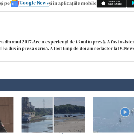
Google News
și pe
și în aplicațiile mobile
a din anul 2017.Are o experiență de 13 ani în presă. A fost asiste
 l-a dus în presa scrisă. A fost timp de doi ani redactor la DCNews