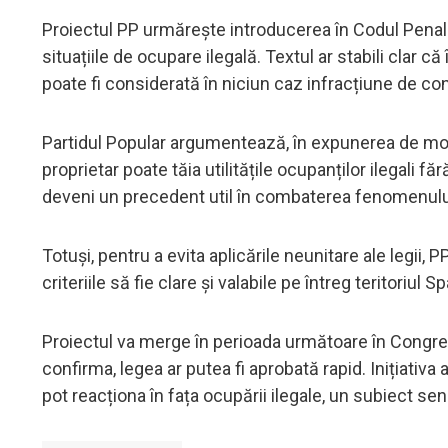
Proiectul PP urmărește introducerea în Codul Penal 
situațiile de ocupare ilegală. Textul ar stabili clar că 
poate fi considerată în niciun caz infracțiune de co
Partidul Popular argumentează, în expunerea de moti
proprietar poate tăia utilitățile ocupanților ilegali f
deveni un precedent util în combaterea fenomenulu
Totuși, pentru a evita aplicările neunitare ale legii, 
criteriile să fie clare și valabile pe întreg teritoriul Sp
Proiectul va merge în perioada următoare în Congre
confirma, legea ar putea fi aprobată rapid. Inițiativ
pot reacționa în fața ocupării ilegale, un subiect sens