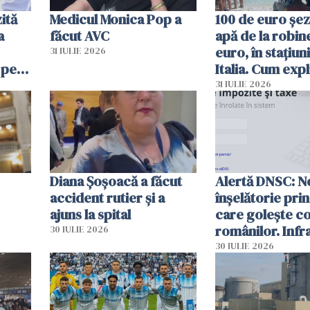
ită
Medicul Monica Pop a
100 de euro șez
a
făcut AVC
apă de la robine
euro, în stațiuni
31 IULIE 2026
 pe
Italia. Cum expl
 „Vom
autoritățile
31 IULIE 2026
Diana Șoșoacă a făcut
Alertă DNSC: N
accident rutier și a
înșelătorie pri
ajuns la spital
care golește co
românilor. Infr
30 IULIE 2026
folosesc numel
30 IULIE 2026
Ghișeul.ro și al 
Române