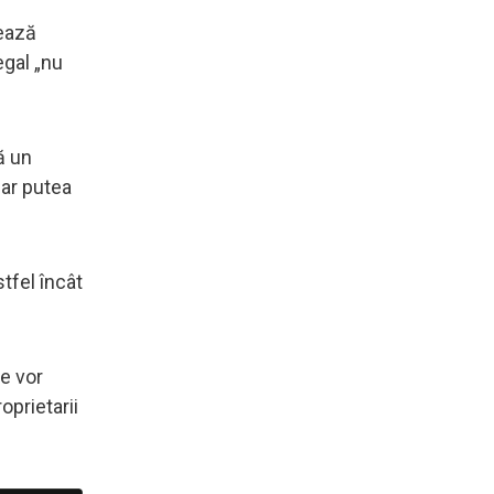
tează
legal „nu
ă un
 ar putea
stfel încât
e vor
oprietarii