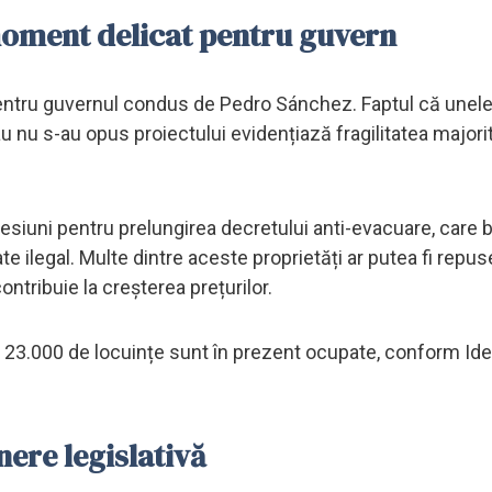
 moment delicat pentru guvern
t pentru guvernul condus de Pedro Sánchez. Faptul că unele
 nu s-au opus proiectului evidențiază fragilitatea majorit
presiuni pentru prelungirea decretului anti-evacuare, care
te ilegal. Multe dintre aceste proprietăți ar putea fi repus
ntribuie la creșterea prețurilor.
23.000 de locuințe sunt în prezent ocupate, conform Idea
ere legislativă