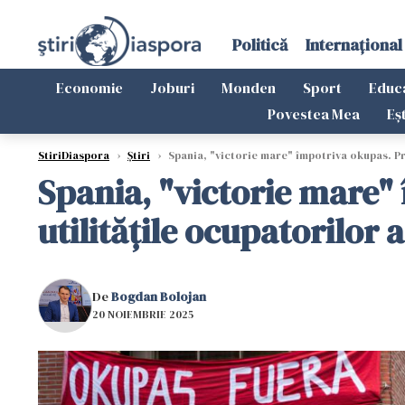
Politică
Internațional
Economie
Joburi
Monden
Sport
Educ
Povestea Mea
Eș
StiriDiaspora
›
Știri
›
Spania, "victorie mare" împotriva okupas. Prop
Spania, "victorie mare" 
utilitățile ocupatorilor 
De
Bogdan Bolojan
20 NOIEMBRIE 2025