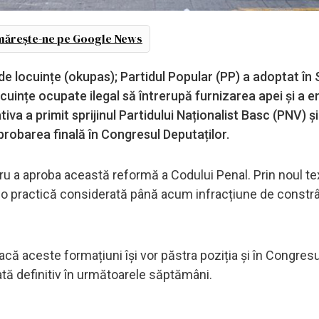
ărește-ne pe Google News
de locuințe (okupas); Partidul Popular (PP) a adoptat în
cuințe ocupate ilegal să întrerupă furnizarea apei și a e
tiva a primit sprijinul Partidului Naționalist Basc (PNV) și
probarea finală în Congresul Deputaților.
ru a aproba această reformă a Codului Penal. Prin noul tex
gali, o practică considerată până acum infracțiune de constr
acă aceste formațiuni își vor păstra poziția și în Congresu
ată definitiv în următoarele săptămâni.