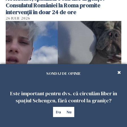
Consulatul României la Roma promite
intervenții în doar 24 de ore
26 IULIE 2026
SONDAJ DE OPINIE
Ce a pățit o româncă în timp ce își plimba
Este important pentru dvs. că circulăm liber în
câinele în Germania. Mesajul ei a stârnit
spațiul Schengen, fără control la granițe?
dezbateri aprinse
25 IULIE 2026
Da
Nu