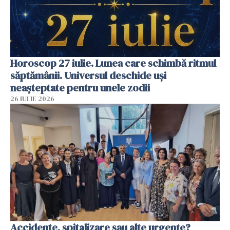
Horoscop 27 iulie. Lunea care schimbă ritmul
săptămânii. Universul deschide uși
neașteptate pentru unele zodii
26 IULIE 2026
Accidente, spitalizare sau alte urgențe?