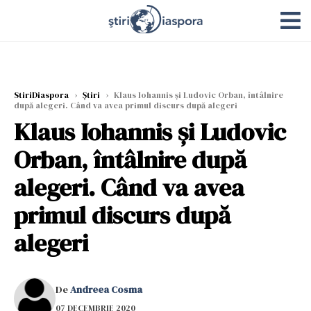
StiriDiaspora
›
Știri
›
Klaus Iohannis şi Ludovic Orban, întâlnire
după alegeri. Când va avea primul discurs după alegeri
Klaus Iohannis şi Ludovic
Orban, întâlnire după
alegeri. Când va avea
primul discurs după
alegeri
De
Andreea Cosma
07 DECEMBRIE 2020