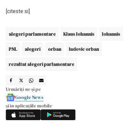
[citeste si]
alegeri parlamentare
Klaus Iohannis
Iohannis
PNL
alegeri
orban
ludovic orban
rezultat alegeri parlamentare
Urmăriți-ne și pe
Google News
și în aplicațiile mobile