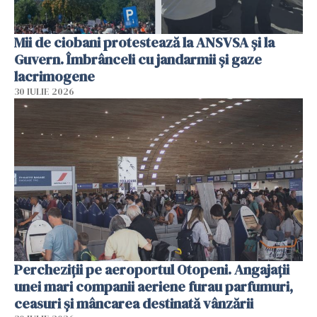
Mii de ciobani protestează la ANSVSA și la
Guvern. Îmbrânceli cu jandarmii și gaze
lacrimogene
30 IULIE 2026
Percheziții pe aeroportul Otopeni. Angajații
unei mari companii aeriene furau parfumuri,
ceasuri și mâncarea destinată vânzării