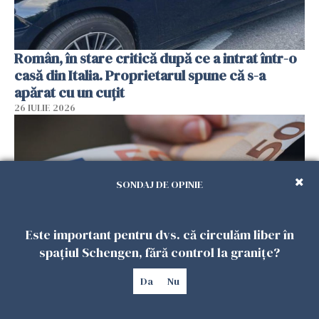
Român, în stare critică după ce a intrat într-o
casă din Italia. Proprietarul spune că s-a
apărat cu un cuțit
26 IULIE 2026
SONDAJ DE OPINIE
Este important pentru dvs. că circulăm liber în
spațiul Schengen, fără control la granițe?
Da
Nu
Menajere și îngrijitori, în vizorul Fiscului din
Italia. Aproape 500.000 de euro din venituri,