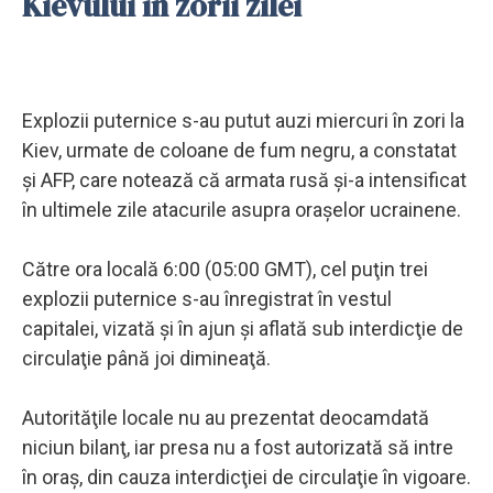
Kievului în zorii zilei
Explozii puternice s-au putut auzi miercuri în zori la
Kiev, urmate de coloane de fum negru, a constatat
şi AFP, care notează că armata rusă şi-a intensificat
în ultimele zile atacurile asupra oraşelor ucrainene.
Către ora locală 6:00 (05:00 GMT), cel puţin trei
explozii puternice s-au înregistrat în vestul
capitalei, vizată şi în ajun şi aflată sub interdicţie de
circulaţie până joi dimineaţă.
Autorităţile locale nu au prezentat deocamdată
niciun bilanţ, iar presa nu a fost autorizată să intre
în oraş, din cauza interdicţiei de circulaţie în vigoare.