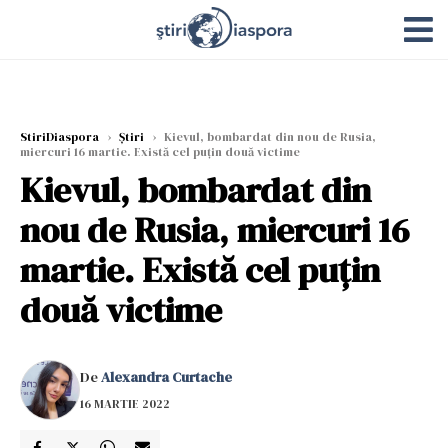
StiriDiaspora
›
Știri
›
Kievul, bombardat din nou de Rusia,
miercuri 16 martie. Există cel puțin două victime
Kievul, bombardat din
nou de Rusia, miercuri 16
martie. Există cel puțin
două victime
De
Alexandra Curtache
16 MARTIE 2022