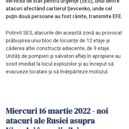
serviciul de stat pentru urgenţe (SES), unul dintre
atacuri afectând cartierul Şevcenko, unde cel
puţin două persoane au fost rănite, transmite EFE.
Potrivit SES, atacurile din această zonă au provocat
prăbuşirea unui bloc de locuinţe de 12 etaje şi
căderea altei construcţii adiacente, de 9 etaje.
Unităţi de pompieri şi salvatori aflaţi în apropiere au
sosit imediat la locul exploziilor şi au început să
evacueze locatarii şi să îndepărteze molozul.
Miercuri 16 martie 2022 - noi
atacuri ale Rusiei asupra