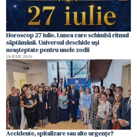
Horoscop 27 iulie. Lunea care schimbă ritmul
săptămânii. Universul deschide uși
neașteptate pentru unele zodii
26 IULIE 2026
Accidente, spitalizare sau alte urgențe?