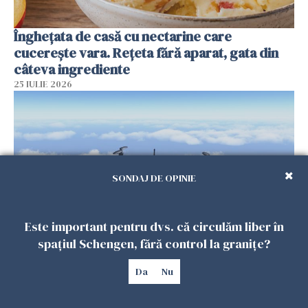
Înghețata de casă cu nectarine care
cucerește vara. Rețeta fără aparat, gata din
câteva ingrediente
25 IULIE 2026
SONDAJ DE OPINIE
Este important pentru dvs. că circulăm liber în
spațiul Schengen, fără control la granițe?
Încă o dronă a fost doborâtă de un F-16
românesc după ce a intrat ilegal în spațiul
Da
Nu
aerian al României
25 IULIE 2026