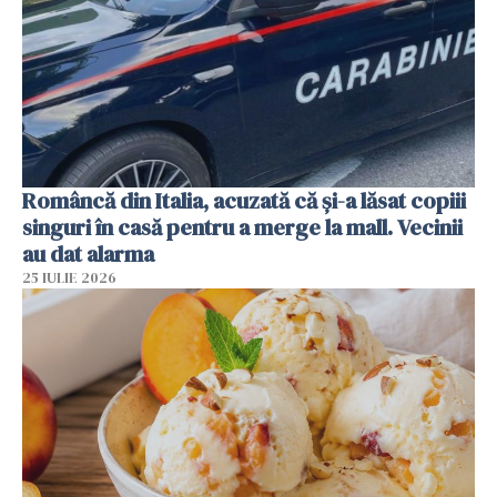
Româncă din Italia, acuzată că și-a lăsat copiii
singuri în casă pentru a merge la mall. Vecinii
au dat alarma
25 IULIE 2026