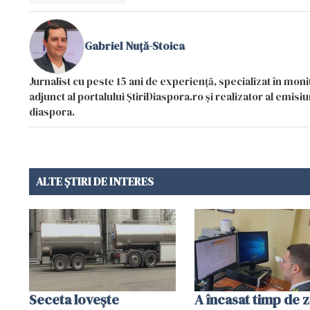
Gabriel Nuță-Stoica
Jurnalist cu peste 15 ani de experiență, specializat în mon
adjunct al portalului ȘtiriDiaspora.ro și realizator al emi
diaspora.
ALTE ȘTIRI DE INTERES
Seceta lovește
A încasat timp de 