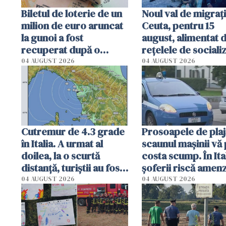
Biletul de loterie de un
Noul val de migrați
milion de euro aruncat
Ceuta, pentru 15
la gunoi a fost
august, alimentat 
recuperat după o
rețelele de sociali
operațiune incredibilă
04 AUGUST 2026
04 AUGUST 2026
în Italia
Cutremur de 4.3 grade
Prosoapele de plaj
în Italia. A urmat al
scaunul mașinii vă
doilea, la o scurtă
costa scump. În Ital
distanță, turiștii au fost
șoferii riscă amenzi
evacuați din turnul din
despăgubiri mai mi
04 AUGUST 2026
04 AUGUST 2026
Pisa
caz de accident