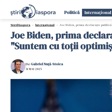
Politică
Internațional
StiriDiaspora
›
Internațional
›
Joe Biden, prima declaraţie publică 
Joe Biden, prima declara
"Suntem cu toţii optimiş
De
Gabriel Nuță-Stoica
31 MAI 2025