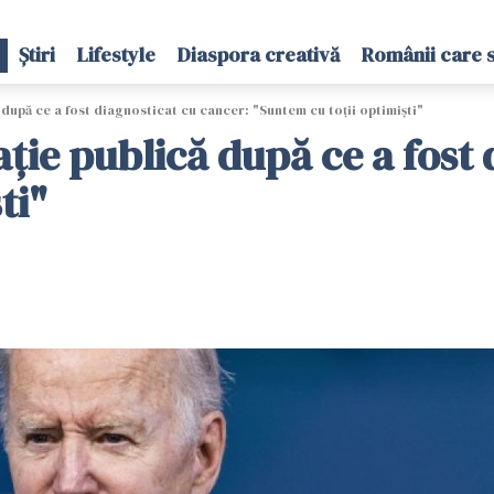
Știri
Lifestyle
Diaspora creativă
Românii care 
după ce a fost diagnosticat cu cancer: "Suntem cu toţii optimişti"
ţie publică după ce a fost 
ti"