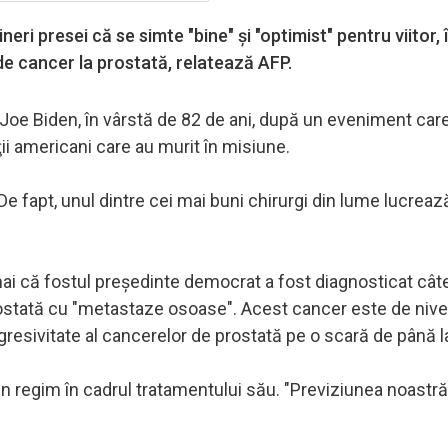
ri presei că se simte "bine" şi "optimist" pentru viitor, 
de cancer la prostată, relatează AFP.
t Joe Biden, în vârstă de 82 de ani, după un eveniment car
i americani care au murit în misiune.
 De fapt, unul dintre cei mai buni chirurgi din lume lucreaz
mai că fostul preşedinte democrat a fost diagnosticat câte
stată cu "metastaze osoase". Acest cancer este de nivelu
gresivitate al cancerelor de prostată pe o scară de până l
n regim în cadrul tratamentului său. "Previziunea noastr