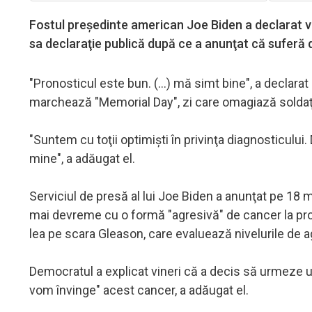
Fostul preşedinte american Joe Biden a declarat vine
sa declaraţie publică după ce a anunţat că suferă 
"Pronosticul este bun. (...) mă simt bine", a declara
marchează "Memorial Day", zi care omagiază soldaţi
"Suntem cu toţii optimişti în privinţa diagnosticului.
mine", a adăugat el.
Serviciul de presă al lui Joe Biden a anunţat pe 18 
mai devreme cu o formă "agresivă" de cancer la pro
lea pe scara Gleason, care evaluează nivelurile de a
Democratul a explicat vineri că a decis să urmeze u
vom învinge" acest cancer, a adăugat el.