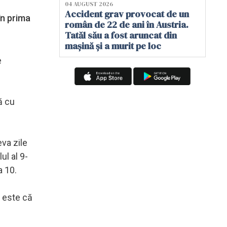
04 AUGUST 2026
Accident grav provocat de un
în prima
român de 22 de ani în Austria.
Tatăl său a fost aruncat din
mașină și a murit pe loc
e
ă cu
va zile
l al 9-
a 10.
ă este că