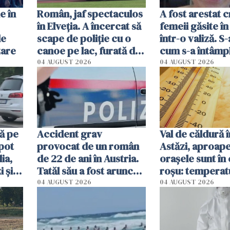
e în
Român, jaf spectaculos
A fost arestat c
în Elveția. A încercat să
femeii găsite în
de
scape de poliție cu o
într-o valiză. S-
zare
canoe pe lac, furată din
cum s-a întâmpl
casa în care a fost prins
04 AUGUST 2026
04 AUGUST 2026
ă pe
Accident grav
Val de căldură în
 pot
provocat de un român
Astăzi, aproape
ia,
de 22 de ani în Austria.
orașele sunt în
 și
Tatăl său a fost aruncat
roșu: temperat
ci în
din mașină și a murit pe
40 de grade
04 AUGUST 2026
04 AUGUST 2026
loc