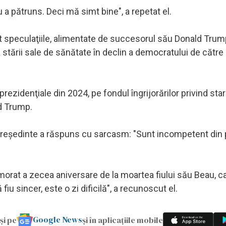
 a pătruns. Deci mă simt bine", a repetat el.
t speculaţiile, alimentate de succesorul său Donald Trum
a stării sale de sănătate în declin a democratului de către 
prezidenţiale din 2024, pe fondul îngrijorărilor privind sta
d Trump.
 preşedinte a răspuns cu sarcasm: "Sunt incompetent din
emorat a zecea aniversare de la moartea fiului său Beau, c
 fiu sincer, este o zi dificilă", a recunoscut el.
Google News
și pe
și în aplicațiile mobile