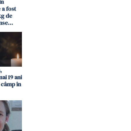
în
 a fost
kg de
nse
ocasnice
,
ai 19 ani
 câmp în