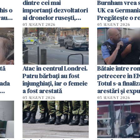
dintre cei mai
Burnham vrea s
his o
importanți dezvoltatori
UK ca Germania
Frauda
ai dronelor rusești,
Pregătește o r
o,
grav rănit într-un
radicală și pute
05 AUGUST 2026
05 AUGUST 2026
atentat cu bombă
urma să se mute
Londra
tă
Atac în centrul Londrei.
Bătaie între rom
Patru bărbați au fost
petrecere în Elv
lada
înjunghiați, iar o femeie
Totul s-a finaliz
a fost arestată
arestări și exp
ituit
05 AUGUST 2026
05 AUGUST 2026
din