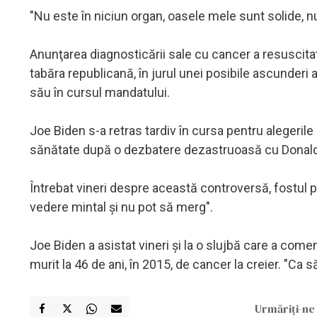
"Nu este în niciun organ, oasele mele sunt solide, nu
Anunţarea diagnosticării sale cu cancer a resuscita
tabăra republicană, în jurul unei posibile ascunderi 
său în cursul mandatului.
Joe Biden s-a retras tardiv în cursa pentru alegerile 
sănătate după o dezbatere dezastruoasă cu Donal
Întrebat vineri despre această controversă, fostul
vedere mintal şi nu pot să merg".
Joe Biden a asistat vineri şi la o slujbă care a com
murit la 46 de ani, în 2015, de cancer la creier. "Ca să
Urmăriți-ne 