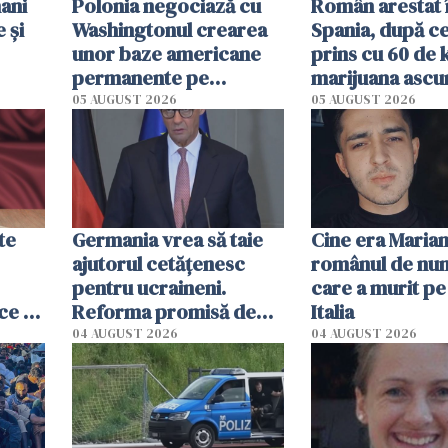
ani
Polonia negociază cu
Român arestat 
 și
Washingtonul crearea
Spania, după ce
unor baze americane
prins cu 60 de 
permanente pe
marijuana ascu
teritoriul său
printre electr
05 AUGUST 2026
05 AUGUST 2026
uzate
te
Germania vrea să taie
Cine era Marian
ajutorul cetățenesc
românul de num
pentru ucraineni.
care a murit pe
 ce a
Reforma promisă de
Italia
oare
guvernul Merz s-a
04 AUGUST 2026
04 AUGUST 2026
blocat, iar SPD o critică
dur