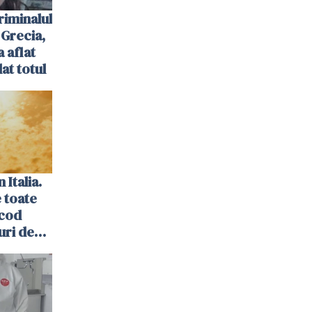
riminalul
 Grecia,
a aflat
at totul
 Italia.
 toate
 cod
uri de