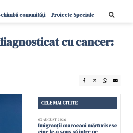
schimbă comunități
Proiecte Speciale
diagnosticat cu cancer:
CELE MAI CITITE
03 AUGUST 2026
Imigranții marocani mărturisesc
cine le-a spus să intre pe