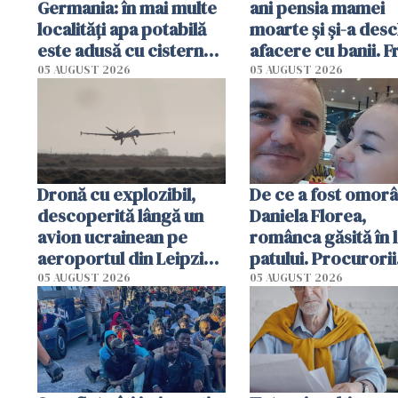
Germania: în mai multe
ani pensia mamei
localități apa potabilă
moarte și și-a desc
este adusă cu cisterna
afacere cu banii. 
de lapte. Autoritățile
de 230.000 de eur
05 AUGUST 2026
05 AUGUST 2026
impun restricții de
descoperită de
consum
autorități
Dronă cu explozibil,
De ce a fost omorâ
descoperită lângă un
Daniela Florea,
avion ucrainean pe
românca găsită în 
aeroportul din Leipzig.
patului. Procurorii
Un avion DHL s-a
italieni i-au reconst
05 AUGUST 2026
05 AUGUST 2026
ciocnit în aer cu un
ultimele momente 
obiect
viață