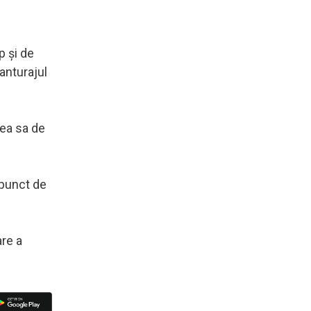
p şi de
anturajul
rea sa de
 punct de
are a