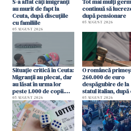
S-a aflat câți imigranți
Tot mai mulți germ
au murit de fapt la
continuă să lucreze
Ceuta, după discuțiile
după pensionare
cu familiile
05 AUGUST 2026
05 AUGUST 2026
Situație critică în Ceuta:
O româncă primeș
Migranții au plecat, dar
260.000 de euro
au lăsat în urma lor
despăgubire de la
peste 1.000 de copii.
statul italian, după
Centrele de protecție
stat 3 ani în închis
05 AUGUST 2026
05 AUGUST 2026
sunt sufocate
pe nedrept