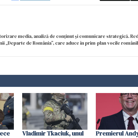
itorizare media, analiză de conținut și comunicare strategică. Re
siunii „Departe de România”, care aduce în prim-plan vocile români
zece
Vladimir Tkaciuk, unul
Premierul And