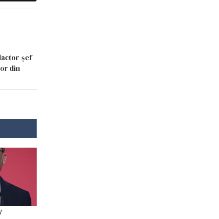
dactor-șef
lor din
y