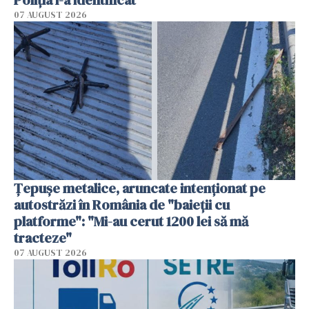
Poliția l-a identificat
07 AUGUST 2026
Țepușe metalice, aruncate intenționat pe
autostrăzi în România de "baieții cu
platforme": "Mi-au cerut 1200 lei să mă
tracteze"
07 AUGUST 2026