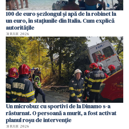
100 de euro șezlongul și apă de la robinet la
un euro, în stațiunile din Italia. Cum explică
autoritățile
31 IULIE 2026
Un microbuz cu sportivi de la Dinamo s-a
răsturnat. O persoană a murit, a fost activat
planul roșu de intervenție
31 IULIE 2026