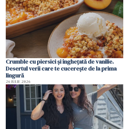
Crumble cu piersici și înghețată de vanilie.
Desertul verii care te cucerește de la prima
lingură
26 IULIE 2026