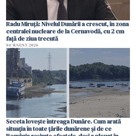
Radu Miruţă: Nivelul Dunării a crescut, în zona
centralei nucleare de la Cernavodă, cu 2 cm
faţă de ziua trecută
04 AUGUST 2026
Seceta lovește întreaga Dunăre. Cum arată
situația în toate țările dunărene și de ce
România resimte efectele, deși a plouat în