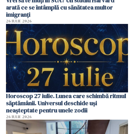
Vrei să te muți în SUA? Un studiu Harvard
arată ce se întâmplă cu sănătatea multor
imigranți
26 IULIE 2026
Horoscop 27 iulie. Lunea care schimbă ritmul
săptămânii. Universul deschide uși
neașteptate pentru unele zodii
26 IULIE 2026