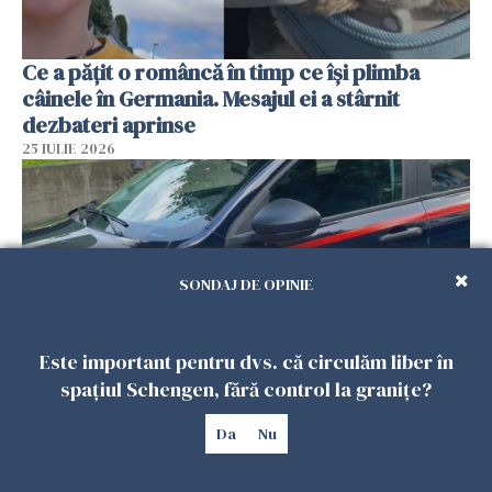
Ce a pățit o româncă în timp ce își plimba
câinele în Germania. Mesajul ei a stârnit
dezbateri aprinse
25 IULIE 2026
SONDAJ DE OPINIE
Este important pentru dvs. că circulăm liber în
spațiul Schengen, fără control la granițe?
Româncă din Italia, acuzată că și-a lăsat copiii
Da
Nu
singuri în casă pentru a merge la mall. Vecinii
au dat alarma