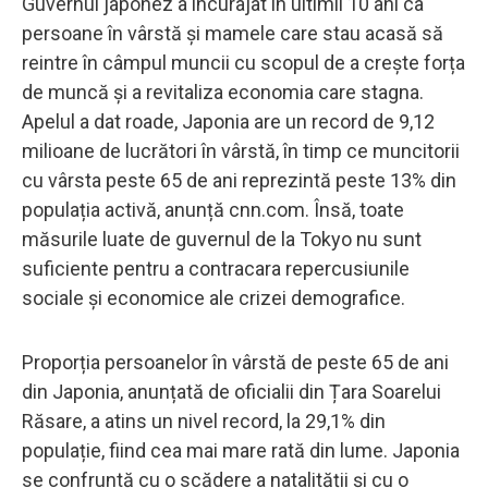
Guvernul japonez a încurajat în ultimii 10 ani ca
persoane în vârstă și mamele care stau acasă să
reintre în câmpul muncii cu scopul de a crește forța
de muncă și a revitaliza economia care stagna.
Apelul a dat roade, Japonia are un record de 9,12
milioane de lucrători în vârstă, în timp ce muncitorii
cu vârsta peste 65 de ani reprezintă peste 13% din
populația activă, anunță cnn.com. Însă, toate
măsurile luate de guvernul de la Tokyo nu sunt
suficiente pentru a contracara repercusiunile
sociale și economice ale crizei demografice.
Proporția persoanelor în vârstă de peste 65 de ani
din Japonia, anunțată de oficialii din Țara Soarelui
Răsare, a atins un nivel record, la 29,1% din
populație, fiind cea mai mare rată din lume. Japonia
se confruntă cu o scădere a natalității și cu o