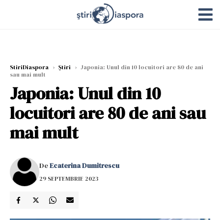
StiriDiaspora
›
Știri
›
Japonia: Unul din 10 locuitori are 80 de ani
sau mai mult
Japonia: Unul din 10
locuitori are 80 de ani sau
mai mult
De
Ecaterina Dumitrescu
29 SEPTEMBRIE 2023