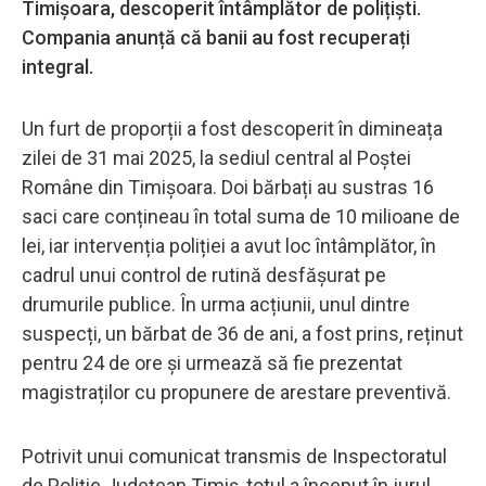
Timișoara, descoperit întâmplător de polițiști.
Compania anunță că banii au fost recuperați
integral.
Un furt de proporții a fost descoperit în dimineața
zilei de 31 mai 2025, la sediul central al Poștei
Române din Timișoara. Doi bărbați au sustras 16
saci care conțineau în total suma de 10 milioane de
lei, iar intervenția poliției a avut loc întâmplător, în
cadrul unui control de rutină desfășurat pe
drumurile publice. În urma acțiunii, unul dintre
suspecți, un bărbat de 36 de ani, a fost prins, reținut
pentru 24 de ore și urmează să fie prezentat
magistraților cu propunere de arestare preventivă.
Potrivit unui comunicat transmis de Inspectoratul
de Poliție Județean Timiș, totul a început în jurul