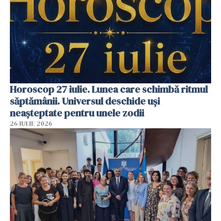
Horoscop 27 iulie. Lunea care schimbă ritmul
săptămânii. Universul deschide uși
neașteptate pentru unele zodii
26 IULIE 2026