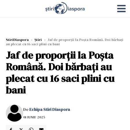
StiriDiaspora
›
Știri
›
Jaf de proporții la Poşta Română. Doi bărbaţi
au plecat cu 16 saci plini cu bani
Jaf de proporții la Poşta
Română. Doi bărbaţi au
plecat cu 16 saci plini cu
bani
De
Echipa Stiri Diaspora
01 IUNIE 2025