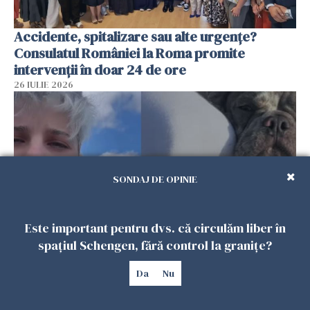
Accidente, spitalizare sau alte urgențe?
Consulatul României la Roma promite
intervenții în doar 24 de ore
26 IULIE 2026
SONDAJ DE OPINIE
Este important pentru dvs. că circulăm liber în
spațiul Schengen, fără control la granițe?
Ce a pățit o româncă în timp ce își plimba
câinele în Germania. Mesajul ei a stârnit
Da
Nu
dezbateri aprinse
25 IULIE 2026