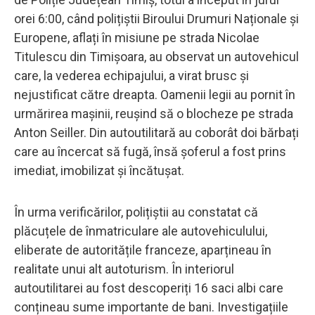
orei 6:00, când polițiștii Biroului Drumuri Naționale și
Europene, aflați în misiune pe strada Nicolae
Titulescu din Timișoara, au observat un autovehicul
care, la vederea echipajului, a virat brusc și
nejustificat către dreapta. Oamenii legii au pornit în
urmărirea mașinii, reușind să o blocheze pe strada
Anton Seiller. Din autoutilitară au coborât doi bărbați
care au încercat să fugă, însă șoferul a fost prins
imediat, imobilizat și încătușat.
În urma verificărilor, polițiștii au constatat că
plăcuțele de înmatriculare ale autovehiculului,
eliberate de autoritățile franceze, aparțineau în
realitate unui alt autoturism. În interiorul
autoutilitarei au fost descoperiți 16 saci albi care
conțineau sume importante de bani. Investigațiile