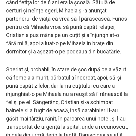
când fetiţa lor de 6 ani era la şcoală. Sătulă de
certuri şi neînţelegeri, Mihaela şi-a anunţat
partenerul de viaţă că vrea să-l părăsească. Furios
pentru că Mihaela vroia să pună capăt relaţiei,
Cristian a pus mâna pe un cuţit şi a înjunghiat-o
fără milă, apoi a luat-o pe Mihaela în braţe din
dormitor şi a aşezat-o pe podeaua din bucătărie.
Speriat şi, probabil, în stare de şoc după ce a văzut
că femeia a murit, bărbatul a încercat, apoi, să-şi
pună capăt zilelor, dar lama cuțitului cu care a
înjunghiat-o pe Mihaela nu a reușit să îl rănească la
fel și pe el. Sângerând, Cristian și-a schimbat
hainele și a fugit de acasă, însă carabinierii l-au
găsit mai târziu, rănit, în parcarea unui hotel, şi l-au
transportat de urgenţă la spital, unde a recunoscut,
în cele din urmă, teribila faptă. Daravoinea se află