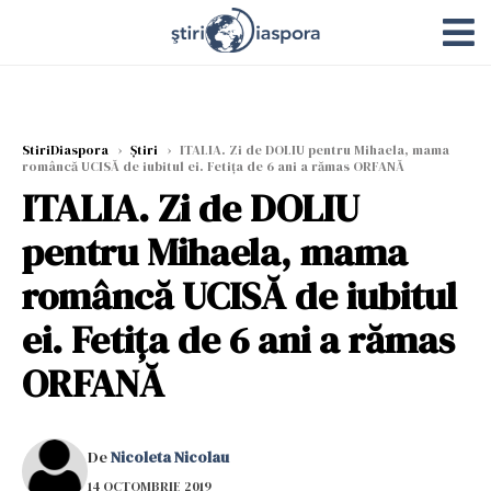
StiriDiaspora
›
Știri
›
ITALIA. Zi de DOLIU pentru Mihaela, mama
româncă UCISĂ de iubitul ei. Fetița de 6 ani a rămas ORFANĂ
ITALIA. Zi de DOLIU
pentru Mihaela, mama
româncă UCISĂ de iubitul
ei. Fetița de 6 ani a rămas
ORFANĂ
De
Nicoleta Nicolau
14 OCTOMBRIE 2019