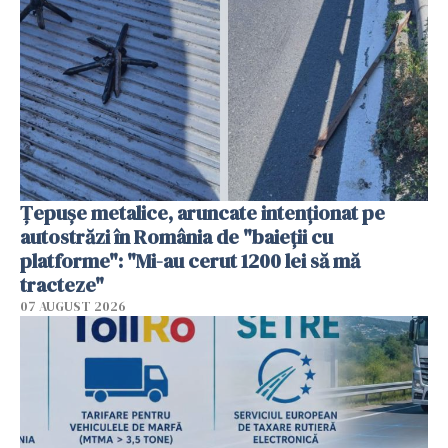
Țepușe metalice, aruncate intenționat pe
autostrăzi în România de "baieții cu
platforme": "Mi-au cerut 1200 lei să mă
tracteze"
07 AUGUST 2026