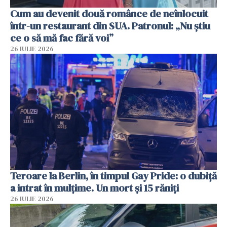
Cum au devenit două românce de neînlocuit
într-un restaurant din SUA. Patronul: „Nu știu
ce o să mă fac fără voi”
26 IULIE 2026
Teroare la Berlin, în timpul Gay Pride: o dubiță
a intrat în mulțime. Un mort și 15 răniți
26 IULIE 2026