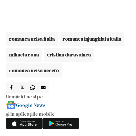
romanca ucisa italia
romanca injunghiata italia
mihaela roua
cristian daravoinea
romanca ucisa nereto
Urmăriți-ne și pe
Google News
și în aplicațiile mobile