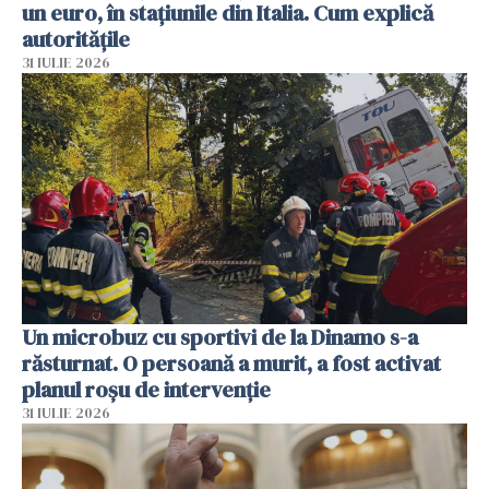
un euro, în stațiunile din Italia. Cum explică
autoritățile
31 IULIE 2026
Un microbuz cu sportivi de la Dinamo s-a
răsturnat. O persoană a murit, a fost activat
planul roșu de intervenție
31 IULIE 2026