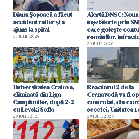
Diana Șoșoacă a făcut
Alertă DNSC: Noua
accident rutier și a
înșelătorie prin S
ajuns la spital
care golește contu
românilor. Infracto
30 IULIE 2026
folosesc numele
30 IULIE 2026
Ghișeul.ro și al Poli
Române
Universitatea Craiova,
Reactorul 2 de la
eliminată din Liga
Cernavodă va fi op
Campionilor, după 2-2
controlat, din cau
cu Levski Sofia
secetei. Unitatea 1 
deja oprită
29 IULIE 2026
29 IULIE 2026