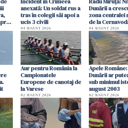
 de
Incident în Crimeea
Radu Miruţă: Ni
ii
anexată: Un soldat rus a
Dunării a crescu
a,
tras în colegii săi apoi a
zona centralei 
spre
ucis 3 civili
de la Cernavodă
olum
cm faţă de ziua
04 AUGUST 2026
04 AUGUST 2026
Aur pentru România la
Apele Române: 
ere
Campionatele
Dunării ar pute
a.
Europene de canotaj de
sub minimul ist
it
la Varese
august 2003
02 AUGUST 2026
02 AUGUST 2026