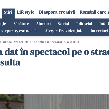
Știri
Lifestyle
Diaspora creativă
Românii care 
ație
Sănătate
Abuzuri
Social
Editorial
Info-
ti departe, ești acasă!
Alegeri Prezidențiale
Interviuri
o stradă. Arunca cu tot ce apuca în trecători și îi insulta
a dat în spectacol pe o stra
nsulta