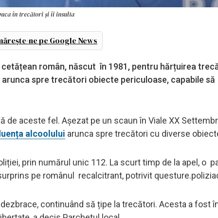
ca în trecători și îi insulta
ărește-ne pe Google News
un cetățean român, născut în 1981, pentru hărțuirea trecă
 arunca spre trecători obiecte periculoase, capabile să
ă de aceste fel. Așezat pe un scaun în Viale XX Settembr
luența alcoolului
arunca spre trecători cu diverse obiect
liției, prin numărul unic 112. La scurt timp de la apel, o p
 surprins pe românul recalcitrant, potrivit questure.poliziad
dezbrace, continuând să țipe la trecători. Acesta a fost în
libertate, a decis Parchetul local.