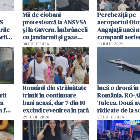
Mii de ciobani
Percheziții pe
MS
protestează la ANSVSA
aeroportul Oto
rile
și la Guvern. Îmbrânceli
Angajații unei 
rii
cu jandarmii și gaze
companii aerie
lacrimogene
parfumuri, ceas
30 IULIE 2026
30 IULIE 2026
ției
mâncarea desti
vânzării
Românii din străinătate
Încă o dronă în
rit
trimit în continuare
România. RO-A
za
bani acasă, dar 7 din 10
Tulcea. Două a
a fost
exclud revenirea în țară
ridicate de la s
29 IULIE 2026
27 IULIE 2026