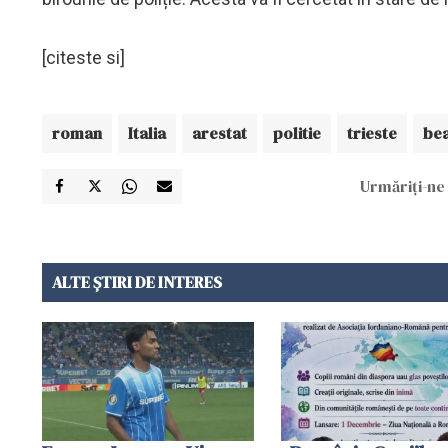
[citeste si]
roman
Italia
arestat
politie
trieste
be
Urmăriți-ne 
ALTE ȘTIRI DE INTERES