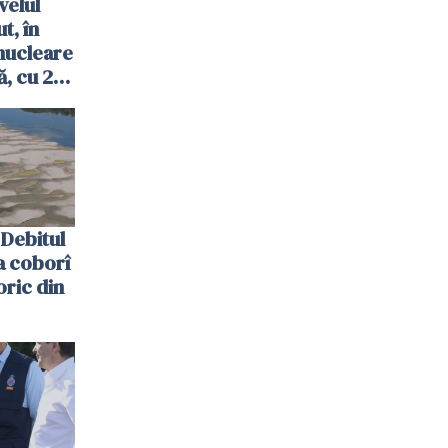
velul
t, în
nucleare
, cu 2
 trecută
Debitul
a coborî
oric din