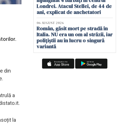
înjunghiat 4 bărbați în centrul
Londrei. Atacul Stellei, de 44 de
ani, explicat de anchetatori
06 AUGUST 2026
Român, găsit mort pe stradă în
Italia. NU era un om al străzii, iar
torilor.
polițiștii au în lucru o singură
variantă
e din
e.
atrulă a
istato.it.
soțit la