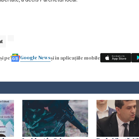
at
Google News
și pe
și în aplicațiile mobile