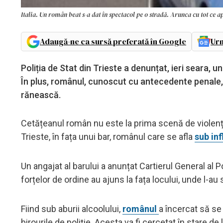
Italia. Un român beat s-a dat în spectacol pe o stradă. Arunca cu tot ce apu
Adaugă-ne ca sursă preferată în Google
Urm
Poliția de Stat din Trieste a denunțat, ieri seara, 
În plus, românul, cunoscut cu antecedente penale,
rănească.
Cetățeanul român nu este la prima scenă de violenț
Trieste, în fața unui bar, românul care se afla
sub inf
Un angajat al barului a anunțat Cartierul General al Po
forțelor de ordine au ajuns la fața locului, unde l-au
Fiind sub aburii alcoolului,
românul
a încercat să se 
birourile de poliție. Acesta va fi cercetat în stare de 