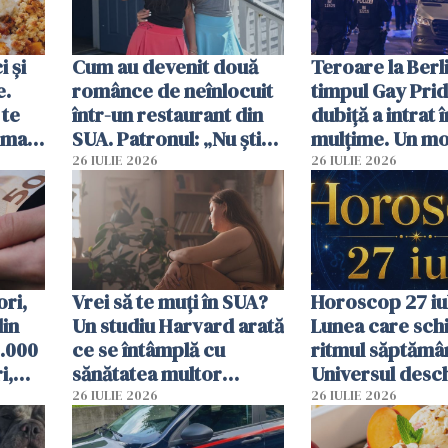
 și
Cum au devenit două
Teroare la Berli
e.
românce de neînlocuit
timpul Gay Prid
 te
într-un restaurant din
dubiță a intrat î
ima
SUA. Patronul: „Nu știu
mulțime. Un mor
ce o să mă fac fără voi”
răniți
26 IULIE 2026
26 IULIE 2026
ori,
Vrei să te muți în SUA?
Horoscop 27 iul
din
Un studiu Harvard arată
Lunea care sc
0.000
ce se întâmplă cu
ritmul săptămân
i,
sănătatea multor
Universul desch
ți
imigranți
neașteptate pe
26 IULIE 2026
26 IULIE 2026
unele zodii