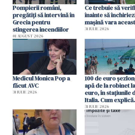
Pompierii români,
Ce trebuie să verif
pregătiţi să intervină în
înainte să închiriez
Grecia pentru
mașină vara aceas
stingerea incendiilor
31 IULIE 2026
01 AUGUST 2026
Medicul Monica Pop a
100 de euro șezlong
făcut AVC
apă de la robinet l
euro, în stațiunile 
31 IULIE 2026
Italia. Cum explică
autoritățile
31 IULIE 2026