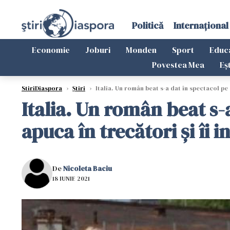
Politică
Internațional
Economie
Joburi
Monden
Sport
Educ
Povestea Mea
Eș
StiriDiaspora
›
Știri
›
Italia. Un român beat s-a dat în spectacol pe 
Italia. Un român beat s-
apuca în trecători și îi i
De
Nicoleta Baciu
18 IUNIE 2021