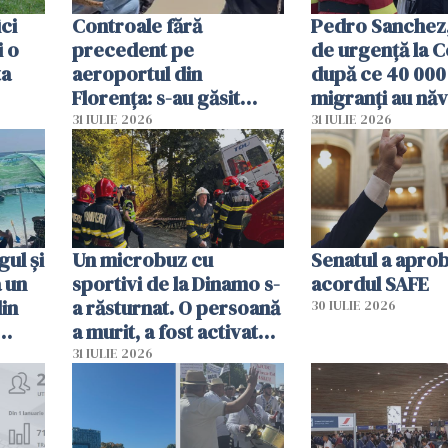
ici
Controale fără
Pedro Sanchez, 
i o
precedent pe
de urgență la C
ta
aeroportul din
după ce 40 000
Florența: s-au găsit
migranți au năv
capete de aligator și o
teritoriul spani
31 IULIE 2026
31 IULIE 2026
sumă imensă de bani
mobiliza toate
resursele"
ul și
Un microbuz cu
Senatul a apro
a un
sportivi de la Dinamo s-
acordul SAFE
din
a răsturnat. O persoană
30 IULIE 2026
a murit, a fost activat
planul roșu de
31 IULIE 2026
intervenție