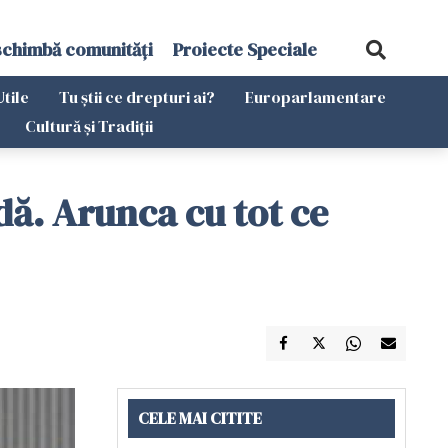
schimbă comunități
Proiecte Speciale
Utile
Tu știi ce drepturi ai?
Europarlamentare
Cultură și Tradiții
dă. Arunca cu tot ce
CELE MAI CITITE