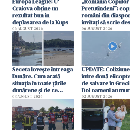
Europa League: U'
„România Copiilor
Craiova obține un
Pretutindeni”: copi
rezultat bun în
români din diaspor
deplasarea de la Kups
invitați să scrie de
România într-un v
06 AUGUST 2026
06 AUGUST 2026
special
Seceta lovește întreaga
UPDATE: Coliziune
Dunăre. Cum arată
între două elicopt
situația în toate țările
de salvare în Greci
dunărene și de ce
Doi oameni au mur
România resimte
03 AUGUST 2026
02 AUGUST 2026
efectele, deși a plouat
în iulie