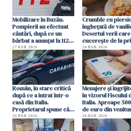
Mobilizare în Buzău.
Crumble cu piersici
Pompierii au efectuat
înghețată de vanili
căutări, după ce un
Desertul verii care
bărbat a anunțat la 112
cucerește de la pr
că a văzut un obiect
lingură
27 IULIE 2026
26 IULIE 2026
luminos
Român, în stare critică
Menajere și îngrijit
după ce a intrat într-o
în vizorul Fiscului 
casă din Italia.
Italia. Aproape 50
Proprietarul spune că
de euro din venitur
s-a apărat cu un cuțit
ascunși de autorită
26 IULIE 2026
26 IULIE 2026