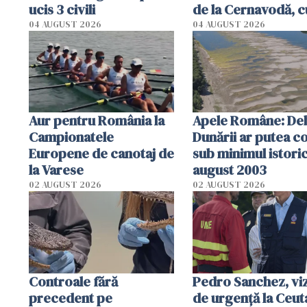
ucis 3 civili
de la Cernavodă, c
cm faţă de ziua tr
04 AUGUST 2026
04 AUGUST 2026
Aur pentru România la
Apele Române: Deb
Campionatele
Dunării ar putea c
Europene de canotaj de
sub minimul istoric
la Varese
august 2003
02 AUGUST 2026
02 AUGUST 2026
Controale fără
Pedro Sanchez, viz
precedent pe
de urgență la Ceut