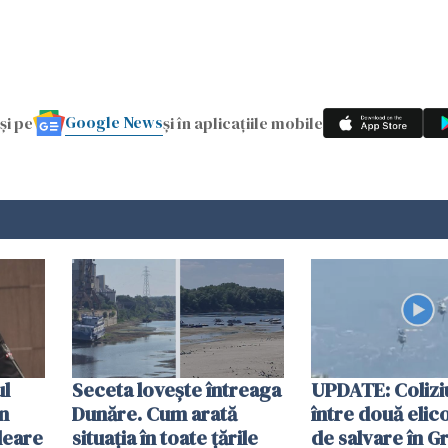
Google News
și pe
și în aplicațiile mobile
ul
Seceta lovește întreaga
UPDATE: Colizi
în
Dunăre. Cum arată
între două elic
leare
situația în toate țările
de salvare în Gr