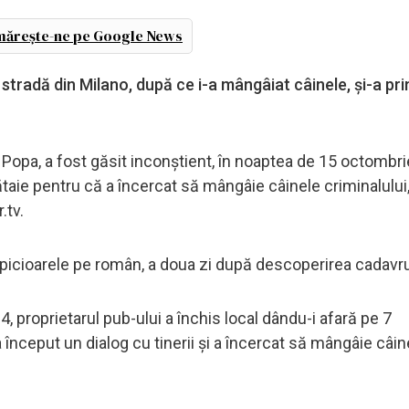
ărește-ne pe Google News
 stradă din Milano, după ce i-a mângâiat câinele, și-a pri
Popa, a fost găsit inconştient, în noaptea de 15 octombri
bătaie pentru că a încercat să mângâie câinele criminalulu
.tv.
și picioarele pe român, a doua zi după descoperirea cadavru
4, proprietarul pub-ului a închis local dându-i afară pe 7
a început un dialog cu tinerii şi a încercat să mângâie câin