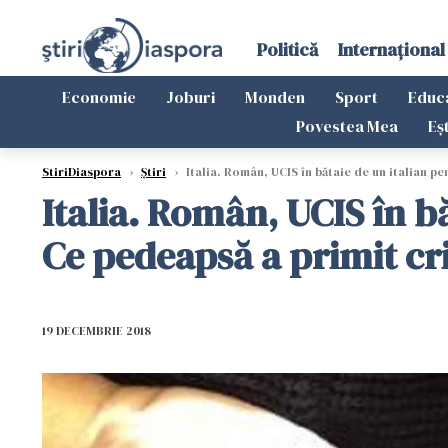
Politică
Internațional
Economie
Joburi
Monden
Sport
Educ
Povestea Mea
Eș
StiriDiaspora
›
Știri
›
Italia. Român, UCIS în bătaie de un italian pe
Italia. Român, UCIS în b
Ce pedeapsă a primit cr
19 DECEMBRIE 2018