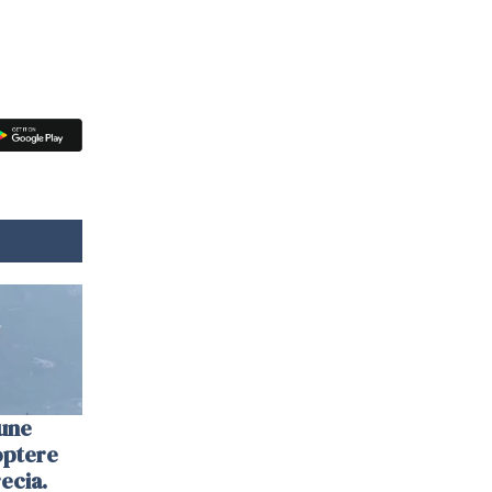
une
optere
ecia.