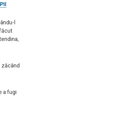
PII
sându-l
 făcut
Rendina,
ân zăcând
 a fugi