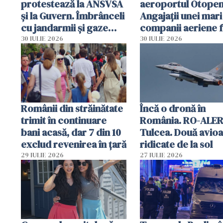
protestează la ANSVSA
aeroportul Otopen
și la Guvern. Îmbrânceli
Angajații unei mari
cu jandarmii și gaze
companii aeriene 
lacrimogene
parfumuri, ceasuri 
30 IULIE 2026
30 IULIE 2026
mâncarea destinat
vânzării
Românii din străinătate
Încă o dronă în
trimit în continuare
România. RO-ALER
bani acasă, dar 7 din 10
Tulcea. Două avio
exclud revenirea în țară
ridicate de la sol
29 IULIE 2026
27 IULIE 2026