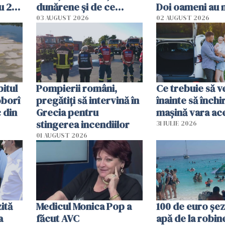
u 2
dunărene și de ce
Doi oameni au 
ecută
România resimte
03 AUGUST 2026
02 AUGUST 2026
efectele, deși a plouat
în iulie
itul
Pompierii români,
Ce trebuie să ve
oborî
pregătiţi să intervină în
înainte să închi
 din
Grecia pentru
mașină vara ac
stingerea incendiilor
31 IULIE 2026
01 AUGUST 2026
ită
Medicul Monica Pop a
100 de euro șez
a
făcut AVC
apă de la robine