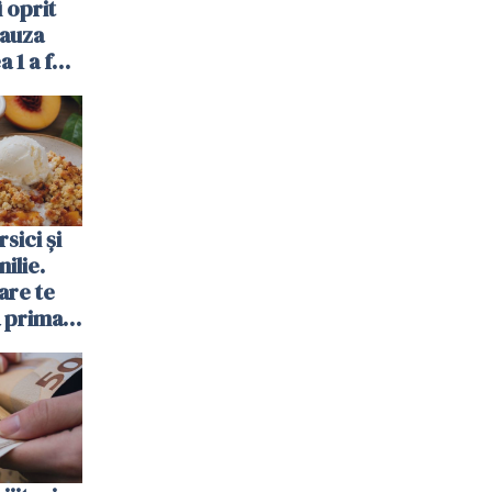
 oprit
cauza
a 1 a fost
sici și
ilie.
are te
a prima