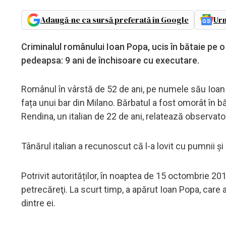
Adaugă-ne ca sursă preferată în Google
Urm
Criminalul românului Ioan Popa, ucis în bătaie pe o
pedeapsa: 9 ani de închisoare cu executare.
Românul în vârstă de 52 de ani, pe numele său Ioan 
fața unui bar din Milano. Bărbatul a fost omorât în 
Rendina, un italian de 22 de ani, relatează observator
Tânărul italian a recunoscut că l-a lovit cu pumnii 
Potrivit autorităților, în noaptea de 15 octombrie 201
petrecăreţi. La scurt timp, a apărut Ioan Popa, care 
dintre ei.