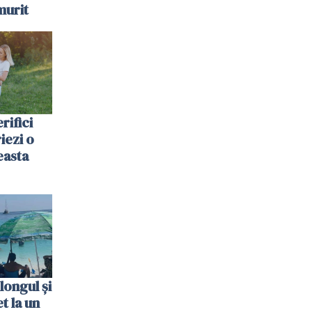
murit
rifici
riezi o
easta
longul și
t la un