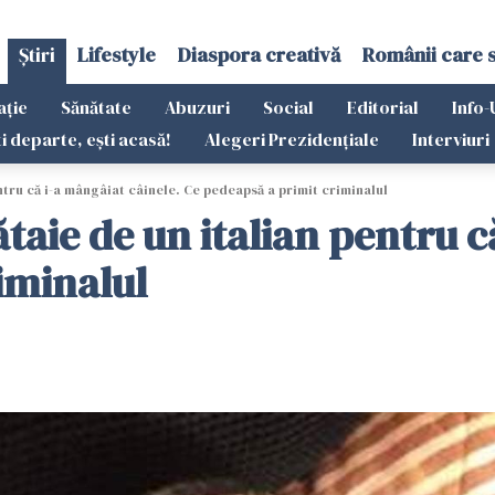
Știri
Lifestyle
Diaspora creativă
Românii care 
ație
Sănătate
Abuzuri
Social
Editorial
Info-
ti departe, ești acasă!
Alegeri Prezidențiale
Interviuri
ntru că i-a mângâiat câinele. Ce pedeapsă a primit criminalul
ătaie de un italian pentru c
iminalul