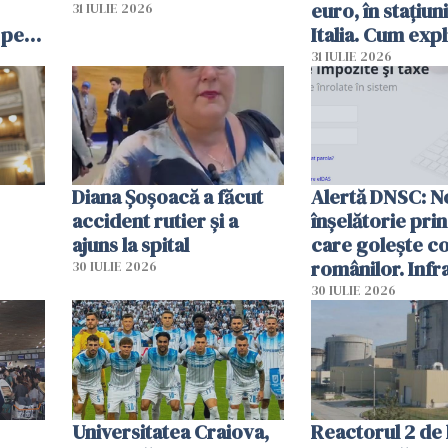
euro, în stațiuni
31 IULIE 2026
 pe
Italia. Cum expl
 „Vom
autoritățile
31 IULIE 2026
Diana Șoșoacă a făcut
Alertă DNSC: N
accident rutier și a
înșelătorie pri
ajuns la spital
care golește co
românilor. Infr
30 IULIE 2026
folosesc numel
30 IULIE 2026
Ghișeul.ro și al 
Române
Universitatea Craiova,
Reactorul 2 de 