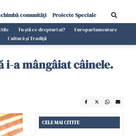
schimbă comunități
Proiecte Speciale
Utile
Tu știi ce drepturi ai?
Europarlamentare
Cultură și Tradiții
ă i-a mângâiat câinele.
CELE MAI CITITE