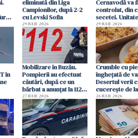
i.
eliminată din Liga
Cernavodă va fi
Campionilor, după 2-2
controlat, din 
furau
cu Levski Sofia
secetei. Unitate
și
deja oprită
29 IULIE 2026
29 IULIE 2026
ă
Mobilizare în Buzău.
Crumble cu pier
T în
Pompierii au efectuat
înghețată de van
ane
căutări, după ce un
Desertul verii c
bărbat a anunțat la 112
cucerește de l
că a văzut un obiect
lingură
27 IULIE 2026
26 IULIE 2026
luminos