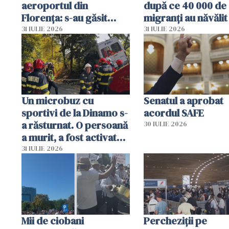
aeroportul din
după ce 40 000 de
Florența: s-au găsit
migranți au năvălit
capete de aligator și o
teritoriul spaniol:
31 IULIE 2026
31 IULIE 2026
sumă imensă de bani
mobiliza toate
resursele"
Un microbuz cu
Senatul a aprobat
sportivi de la Dinamo s-
acordul SAFE
a răsturnat. O persoană
30 IULIE 2026
a murit, a fost activat
planul roșu de
31 IULIE 2026
intervenție
Mii de ciobani
Percheziții pe