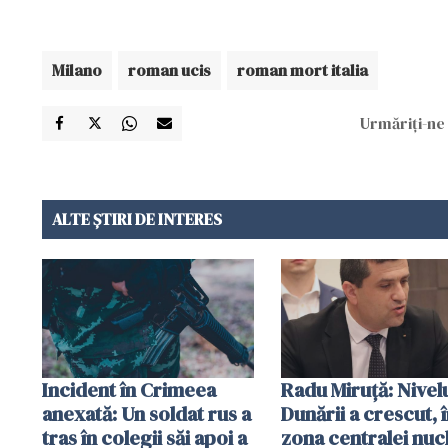
Milano
roman ucis
roman mort italia
Urmăriți-ne 
ALTE ȘTIRI DE INTERES
Incident în Crimeea
Radu Miruţă: Nivel
anexată: Un soldat rus a
Dunării a crescut, 
tras în colegii săi apoi a
zona centralei nuc