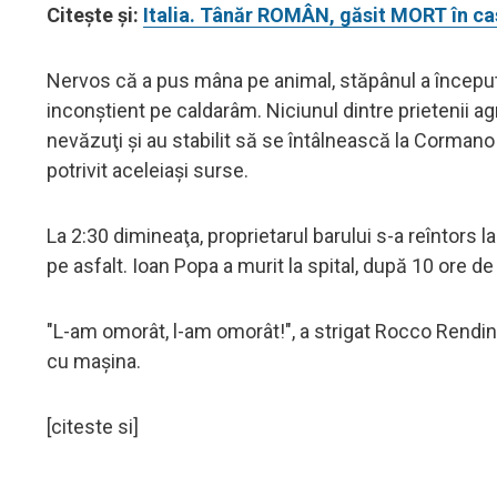
Citește și:
Italia. Tânăr ROMÂN, găsit MORT în cas
Nervos că a pus mâna pe animal, stăpânul a început 
inconştient pe caldarâm. Niciunul dintre prietenii ag
nevăzuţi şi au stabilit să se întâlnească la Cormano
potrivit aceleiași surse.
La 2:30 dimineaţa, proprietarul barului s-a reîntors 
pe asfalt. Ioan Popa a murit la spital, după 10 ore de 
"L-am omorât, l-am omorât!", a strigat Rocco Rendin
cu maşina.
[citeste si]