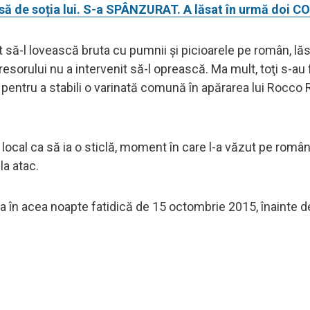
ă de soția lui. S-a SPÂNZURAT. A lăsat în urmă doi CO
să-l lovească bruta cu pumnii şi picioarele pe român, lă
resorului nu a intervenit să-l oprească. Ma mult, toţi s-au
 pentru a stabili o varinată comună în apărarea lui Rocco 
la local ca să ia o sticlă, moment în care l-a văzut pe rom
la atac.
a în acea noapte fatidică de 15 octombrie 2015, înainte de