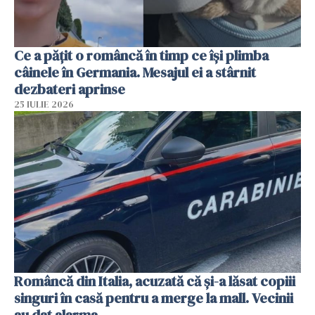
Ce a pățit o româncă în timp ce își plimba
câinele în Germania. Mesajul ei a stârnit
dezbateri aprinse
25 IULIE 2026
Româncă din Italia, acuzată că și-a lăsat copiii
singuri în casă pentru a merge la mall. Vecinii
au dat alarma