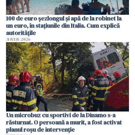
100 de euro șezlongul și apă de la robinet la
un euro, în stațiunile din Italia. Cum explică
autoritățile
31 IULIE 2026
Un microbuz cu sportivi de la Dinamo s-a
răsturnat. O persoană a murit, a fost activat
planul roșu de intervenție