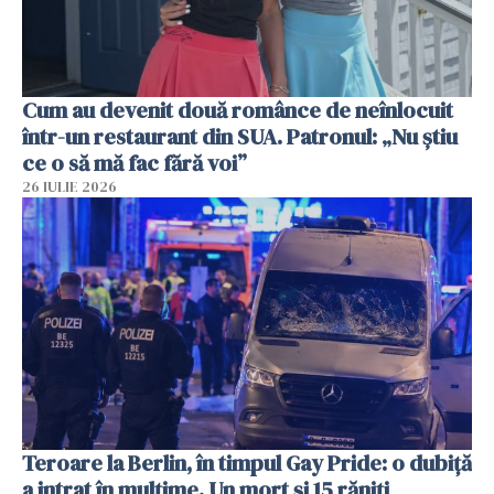
Cum au devenit două românce de neînlocuit
într-un restaurant din SUA. Patronul: „Nu știu
ce o să mă fac fără voi”
26 IULIE 2026
Teroare la Berlin, în timpul Gay Pride: o dubiță
a intrat în mulțime. Un mort și 15 răniți