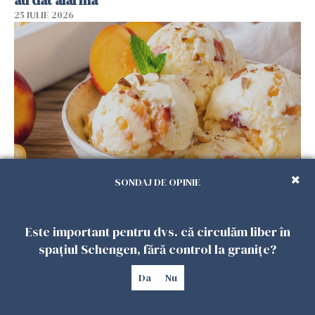
25 IULIE 2026
SONDAJ DE OPINIE
Înghețata de casă cu nectarine care
cucerește vara. Rețeta fără aparat, gata din
câteva ingrediente
Este important pentru dvs. că circulăm liber în
25 IULIE 2026
spațiul Schengen, fără control la granițe?
Da
Nu