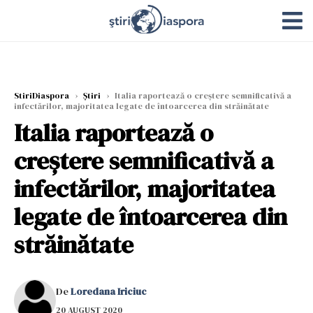
StiriDiaspora
›
Știri
›
Italia raportează o creștere semnificativă a
infectărilor, majoritatea legate de întoarcerea din străinătate
Italia raportează o
creștere semnificativă a
infectărilor, majoritatea
legate de întoarcerea din
străinătate
De
Loredana Iriciuc
20 AUGUST 2020