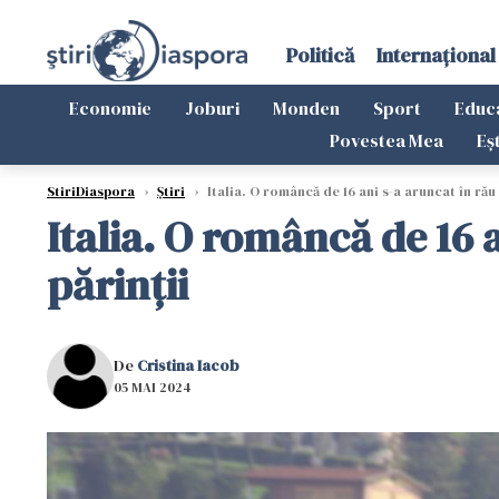
Politică
Internațional
Economie
Joburi
Monden
Sport
Educ
Povestea Mea
Eș
StiriDiaspora
›
Știri
›
Italia. O româncă de 16 ani s-a aruncat în rău
Italia. O româncă de 16 
părinții
De
Cristina Iacob
05 MAI 2024