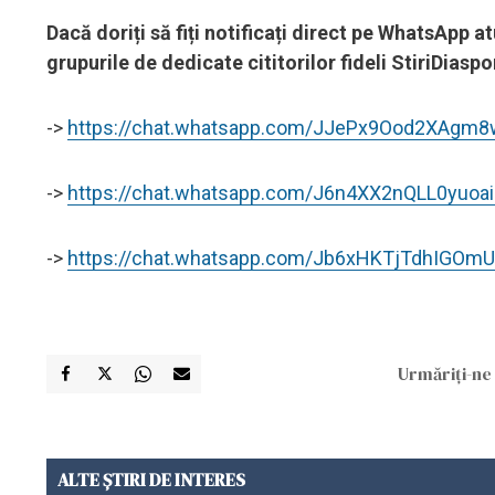
Dacă doriți să fiți notificați direct pe WhatsApp a
grupurile de dedicate cititorilor fideli StiriDias
->
https://chat.whatsapp.com/JJePx9Ood2XAgm
->
https://chat.whatsapp.com/J6n4XX2nQLL0yuoai
->
https://chat.whatsapp.com/Jb6xHKTjTdhIGOm
Urmăriți-ne 
ALTE ȘTIRI DE INTERES