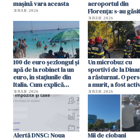
mașină vara aceasta
aeroportul din
Florența: s-au găsi
31 IULIE 2026
capete de aligator 
31 IULIE 2026
sumă imensă de ba
100 de euro șezlongul și
Un microbuz cu
apă de la robinet la un
sportivi de la Dina
euro, în stațiunile din
a răsturnat. O per
Italia. Cum explică
a murit, a fost acti
autoritățile
planul roșu de
31 IULIE 2026
31 IULIE 2026
intervenție
Alertă DNSC: Noua
Mii de ciobani