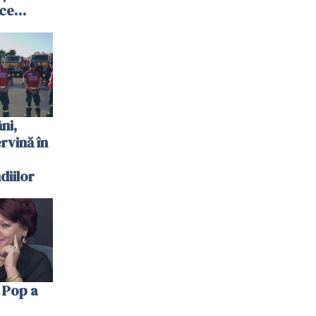
 ce
te
 plouat
ni,
ervină în
diilor
 Pop a