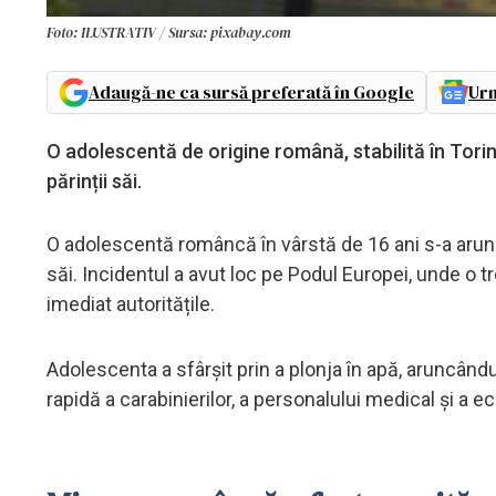
Foto: ILUSTRATIV / Sursa: pixabay.com
Adaugă-ne ca sursă preferată în Google
Urm
O adolescentă de origine română, stabilită în Tori
părinții săi.
O adolescentă româncă în vârstă de 16 ani s-a arunc
săi. Incidentul a avut loc pe Podul Europei, unde o t
imediat autoritățile.
Adolescenta a sfârșit prin a plonja în apă, aruncând
rapidă a carabinierilor, a personalului medical și a e