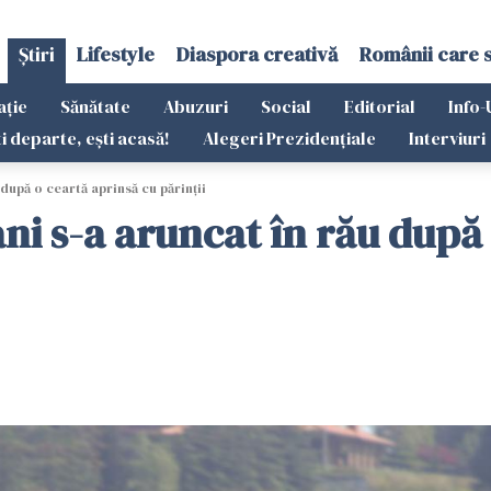
Știri
Lifestyle
Diaspora creativă
Românii care 
ație
Sănătate
Abuzuri
Social
Editorial
Info-
ti departe, ești acasă!
Alegeri Prezidențiale
Interviuri
 după o ceartă aprinsă cu părinții
ani s-a aruncat în rău după