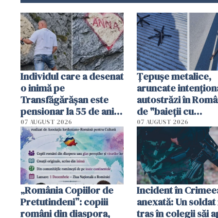
Individul care a desenat
Țepușe metalice,
o inimă pe
aruncate intențion
Transfăgărășan este
autostrăzi în Româ
pensionar la 55 de ani.
de "baieții cu
Poliția l-a identificat
platforme": "Mi-au
07 AUGUST 2026
07 AUGUST 2026
cerut 1200 lei să m
tracteze"
„România Copiilor de
Incident în Crimee
Pretutindeni”: copiii
anexată: Un soldat 
români din diaspora,
tras în colegii săi a