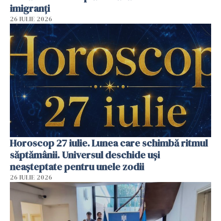
imigranți
26 IULIE 2026
Horoscop 27 iulie. Lunea care schimbă ritmul
săptămânii. Universul deschide uși
neașteptate pentru unele zodii
26 IULIE 2026