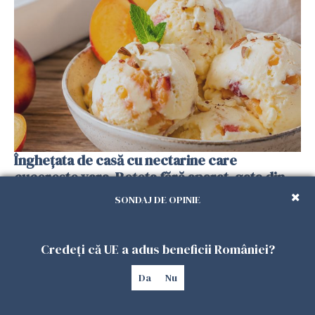
Înghețata de casă cu nectarine care
cucerește vara. Rețeta fără aparat, gata din
câteva ingrediente
SONDAJ DE OPINIE
25 IULIE 2026
Credeți că UE a adus beneficii României?
Da
Nu