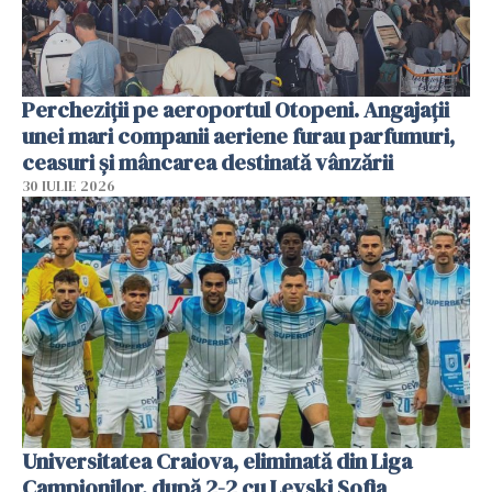
Percheziții pe aeroportul Otopeni. Angajații
unei mari companii aeriene furau parfumuri,
ceasuri și mâncarea destinată vânzării
30 IULIE 2026
Universitatea Craiova, eliminată din Liga
Campionilor, după 2-2 cu Levski Sofia