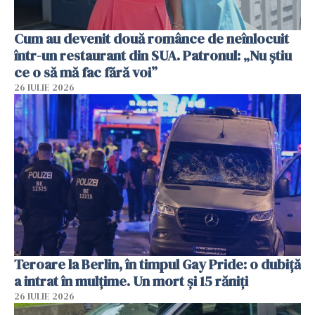
Cum au devenit două românce de neînlocuit
într-un restaurant din SUA. Patronul: „Nu știu
ce o să mă fac fără voi”
26 IULIE 2026
Teroare la Berlin, în timpul Gay Pride: o dubiță
a intrat în mulțime. Un mort și 15 răniți
26 IULIE 2026