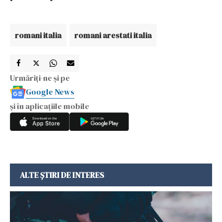
romani italia
romani arestati italia
Urmăriți-ne și pe
Google News
și în aplicațiile mobile
ALTE ȘTIRI DE INTERES