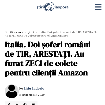
StiriDiaspora
›
Știri
›
Italia. Doi șoferi români de TIR, ARESTAȚI.
Au furat ZECI de colete pentru clienții Amazon
Italia. Doi șoferi români
de TIR, ARESTAȚI. Au
furat ZECI de colete
pentru clienții Amazon
De
Liviu Ludovic
16 NOIEMBRIE 2020