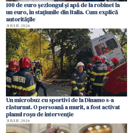
100 de euro șezlongul și apă de la robinet la
un euro, în stațiunile din Italia. Cum explică
autoritățile
31 IULIE 2026
Un microbuz cu sportivi de la Dinamo s-a
răsturnat. O persoană a murit, a fost activat
planul roșu de intervenție
31 IULIE 2026