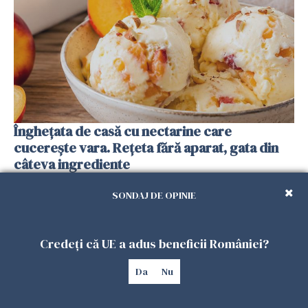
Înghețata de casă cu nectarine care
cucerește vara. Rețeta fără aparat, gata din
câteva ingrediente
25 IULIE 2026
SONDAJ DE OPINIE
Credeți că UE a adus beneficii României?
Da
Nu