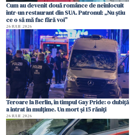
Cum au devenit două românce de neînlocuit
într-un restaurant din SUA. Patronul: „Nu știu
ce o să mă fac fără voi”
26 IULIE 2026
Teroare la Berlin, în timpul Gay Pride: o dubiță
a intrat în mulțime. Un mort și 15 răniți
26 IULIE 2026