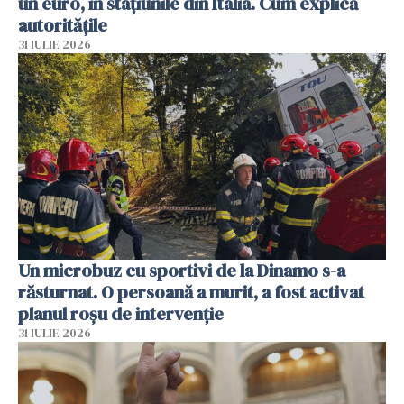
un euro, în stațiunile din Italia. Cum explică
autoritățile
31 IULIE 2026
Un microbuz cu sportivi de la Dinamo s-a
răsturnat. O persoană a murit, a fost activat
planul roșu de intervenție
31 IULIE 2026