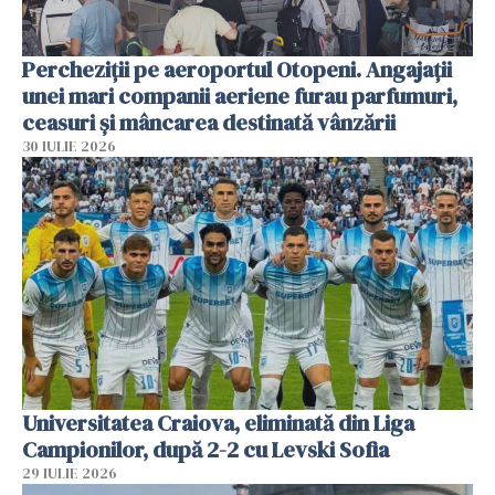
Percheziții pe aeroportul Otopeni. Angajații
unei mari companii aeriene furau parfumuri,
ceasuri și mâncarea destinată vânzării
30 IULIE 2026
Universitatea Craiova, eliminată din Liga
Campionilor, după 2-2 cu Levski Sofia
29 IULIE 2026