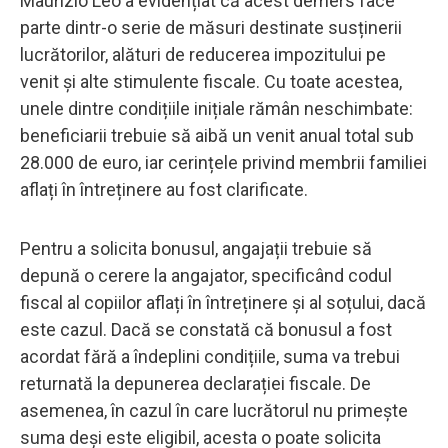
Maurizio Leo a evidențiat că acest demers face
parte dintr-o serie de măsuri destinate susținerii
lucrătorilor, alături de reducerea impozitului pe
venit și alte stimulente fiscale. Cu toate acestea,
unele dintre condițiile inițiale rămân neschimbate:
beneficiarii trebuie să aibă un venit anual total sub
28.000 de euro, iar cerințele privind membrii familiei
aflați în întreținere au fost clarificate.
Pentru a solicita bonusul, angajații trebuie să
depună o cerere la angajator, specificând codul
fiscal al copiilor aflați în întreținere și al soțului, dacă
este cazul. Dacă se constată că bonusul a fost
acordat fără a îndeplini condițiile, suma va trebui
returnată la depunerea declarației fiscale. De
asemenea, în cazul în care lucrătorul nu primește
suma deși este eligibil, acesta o poate solicita