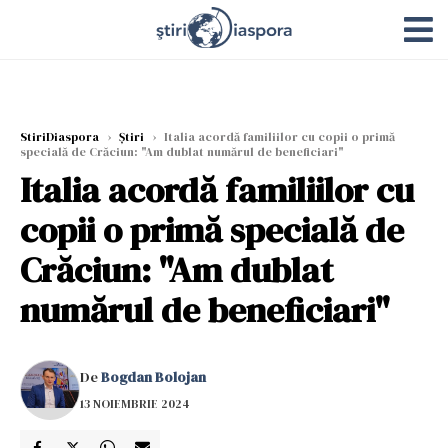
StiriDiaspora
›
Știri
›
Italia acordă familiilor cu copii o primă
specială de Crăciun: "Am dublat numărul de beneficiari"
Italia acordă familiilor cu
copii o primă specială de
Crăciun: "Am dublat
numărul de beneficiari"
De
Bogdan Bolojan
13 NOIEMBRIE 2024