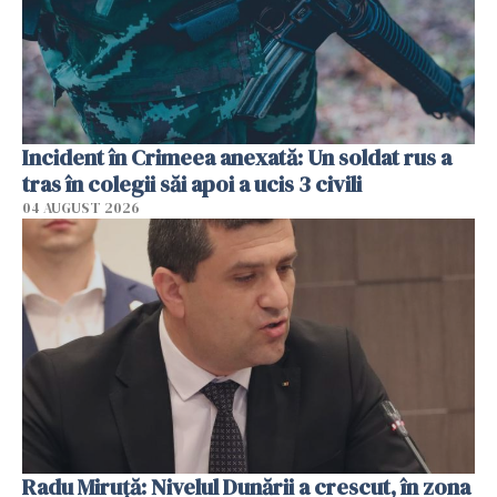
Incident în Crimeea anexată: Un soldat rus a
tras în colegii săi apoi a ucis 3 civili
04 AUGUST 2026
Radu Miruţă: Nivelul Dunării a crescut, în zona