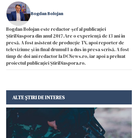
Bogdan Bolojan
Bogdan Bolojan este redactor-șef al publicației
ȘtiriDiaspora din anul 2017.Are o experiență de 13 ani în
presă. A fost asistent de producție TV, apoi reporter de
televiziune și în final drumul l-a dus în presa scrisă. A fost
timp de doi ani redactor la DCNews.ro, iar apoi a preluat
proiectul publicației ȘtiriDiaspora.ro.
ALTE ȘTIRI DE INTERES