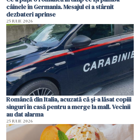
câinele în Germania. Mesajul ei a stârnit
dezbateri aprinse
25 IULIE 2026
Româncă din Italia, acuzată că și-a lăsat copiii
singuri în casă pentru a merge la mall. Vecinii
au dat alarma
25 IULIE 2026