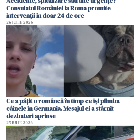
Accidente, spitalizare sau alte urgențe?
Consulatul României la Roma promite
intervenții în doar 24 de ore
26 IULIE 2026
Ce a pățit o româncă în timp ce își plimba
câinele în Germania. Mesajul ei a stârnit
dezbateri aprinse
25 IULIE 2026