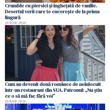
Crumble cu piersici și înghețată de vanilie.
Desertul verii care te cucerește de la prima
lingură
26 IULIE 2026
Cum au devenit două românce de neînlocuit
într-un restaurant din SUA. Patronul: „Nu știu
ce o să mă fac fără voi”
26 IULIE 2026