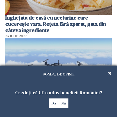
Înghețata de casă cu nectarine care
cucerește vara. Rețeta fără aparat, gata din
câteva ingrediente
25 IULIE 2026
SONDAJ DE OPINIE
Credeți că UE a adus beneficii României?
Încă o dronă a fost doborâtă de un F-16
Da
Nu
românesc după ce a intrat ilegal în spațiul
aerian al României