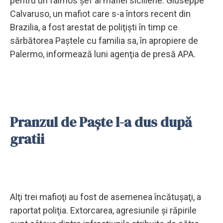
pentru un faimos şef al mafiei siciliene. Giuseppe
Calvaruso, un mafiot care s-a întors recent din
Brazilia, a fost arestat de poliţişti în timp ce
sărbătorea Paştele cu familia sa, în apropiere de
Palermo, informează luni agenţia de presă APA.
Pranzul de Paşte l-a dus după
gratii
Alţi trei mafioţi au fost de asemenea încătuşaţi, a
raportat poliţia. Extorcarea, agresiunile şi răpirile