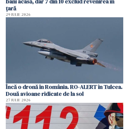
bani acasă, dar 7 din 10 exclud revenirea în
țară
29 IULIE 2026
Încă o dronă în România. RO-ALERT în Tulcea.
Două avioane ridicate de la sol
27 IULIE 2026