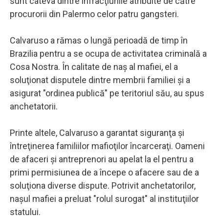
sunt câteva dintre infracţiunile atribuite de către
procurorii din Palermo celor patru gangsteri.
Calvaruso a rămas o lungă perioadă de timp în
Brazilia pentru a se ocupa de activitatea criminală a
Cosa Nostra. În calitate de naş al mafiei, el a
soluţionat disputele dintre membrii familiei şi a
asigurat "ordinea publică" pe teritoriul său, au spus
anchetatorii.
Printe altele, Calvaruso a garantat siguranţa şi
întreţinerea familiilor mafioţilor încarceraţi. Oameni
de afaceri şi antreprenori au apelat la el pentru a
primi permisiunea de a începe o afacere sau de a
soluţiona diverse dispute. Potrivit anchetatorilor,
naşul mafiei a preluat "rolul surogat" al instituţiilor
statului.