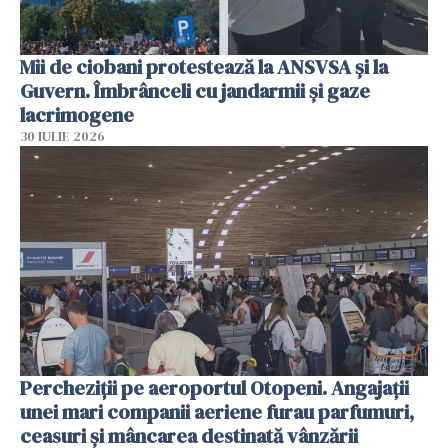
Mii de ciobani protestează la ANSVSA și la
Guvern. Îmbrânceli cu jandarmii și gaze
lacrimogene
30 IULIE 2026
Percheziții pe aeroportul Otopeni. Angajații
unei mari companii aeriene furau parfumuri,
ceasuri și mâncarea destinată vânzării