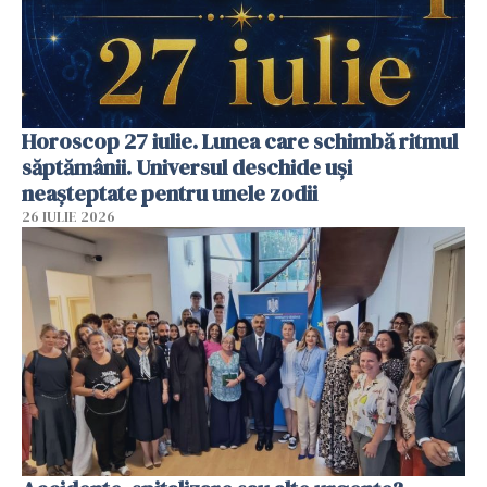
Horoscop 27 iulie. Lunea care schimbă ritmul
săptămânii. Universul deschide uși
neașteptate pentru unele zodii
26 IULIE 2026