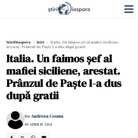
StiriDiaspora
›
Știri
›
Italia. Un faimos şef al mafiei siciliene,
arestat. Prânzul de Paşte l-a dus după gratii
Italia. Un faimos şef al
mafiei siciliene, arestat.
Prânzul de Paşte l-a dus
după gratii
De
Andreea Cosma
05 APRILIE 2021