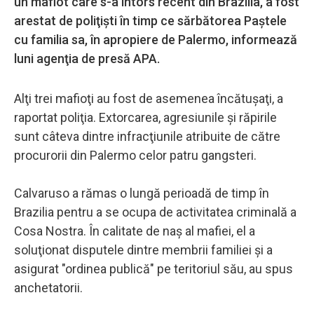
un mafiot care s-a întors recent din Brazilia, a fost
arestat de poliţişti în timp ce sărbătorea Paştele
cu familia sa, în apropiere de Palermo, informează
luni agenţia de presă APA.
Alţi trei mafioţi au fost de asemenea încătuşaţi, a
raportat poliţia. Extorcarea, agresiunile şi răpirile
sunt câteva dintre infracţiunile atribuite de către
procurorii din Palermo celor patru gangsteri.
Calvaruso a rămas o lungă perioadă de timp în
Brazilia pentru a se ocupa de activitatea criminală a
Cosa Nostra. În calitate de naş al mafiei, el a
soluţionat disputele dintre membrii familiei şi a
asigurat "ordinea publică" pe teritoriul său, au spus
anchetatorii.