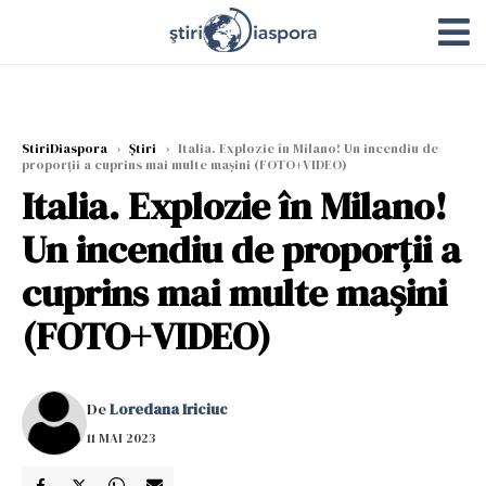
StiriDiaspora
›
Știri
›
Italia. Explozie în Milano! Un incendiu de
proporții a cuprins mai multe mașini (FOTO+VIDEO)
Italia. Explozie în Milano!
Un incendiu de proporții a
cuprins mai multe mașini
(FOTO+VIDEO)
De
Loredana Iriciuc
11 MAI 2023