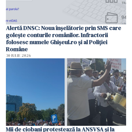
Alertă DNSC: Noua înșelătorie prin SMS care
golește conturile românilor. Infractorii
folosesc numele Ghișeul.ro și al Poliției
Române
30 IULIE 2026
Mii de ciobani protestează la ANSVSA și la