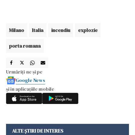
Milano
Italia
incendiu
explozie
porta romana
Urmăriți-ne și pe
Google News
și în aplicațiile mobile
ALTE ȘTIRI DE INTERES