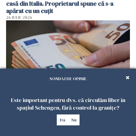
casă din Italia. Proprietarul spune că s-a
apărat cu un cuțit
26 IULIE 2026
SONDAJ DE OPINIE
Menajere și îngrijitori, în vizorul Fiscului din
Este important pentru dvs. că circulăm liber în
Italia. Aproape 500.000 de euro din venituri,
spațiul Schengen, fără control la granițe?
ascunși de autorități
26 IULIE 2026
Da
Nu