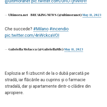
@ultimoranet
pic.twitter.com/0HO1jnWRHf
— Ultimora.net - BREAKING NEWS (@ultimoranet)
May 11, 2023
Che succede?
#Milano
#incendio
pic.twitter.com/4nWckcaVOI
— Gabriella Melacca (@GabriellaMlc)
May 11, 2023
Explozia ar fi izbucnit de la o dubă parcată pe
stradă, iar flăcările au cuprins și o farmacie
stradală, dar și apartamente dintr-o clădire din
apropiere.