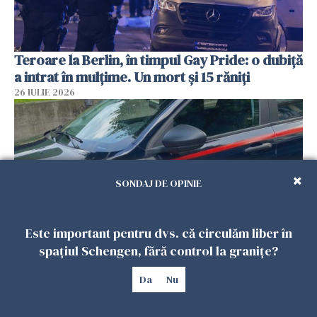
Teroare la Berlin, în timpul Gay Pride: o dubiță
a intrat în mulțime. Un mort și 15 răniți
26 IULIE 2026
SONDAJ DE OPINIE
Este important pentru dvs. că circulăm liber în
spațiul Schengen, fără control la granițe?
Român, în stare critică după ce a intrat într-o
Da
Nu
casă din Italia. Proprietarul spune că s-a
apărat cu un cuțit