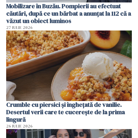
Mobilizare în Buzău. Pompierii au efectuat
căutări, după ce un bărbat a anunțat la 112 că a
văzut un obiect luminos
27 IULIE 2026
Crumble cu piersici și înghețată de vanilie.
Desertul verii care te cucerește de la prima
lingură
26 IULIE 2026