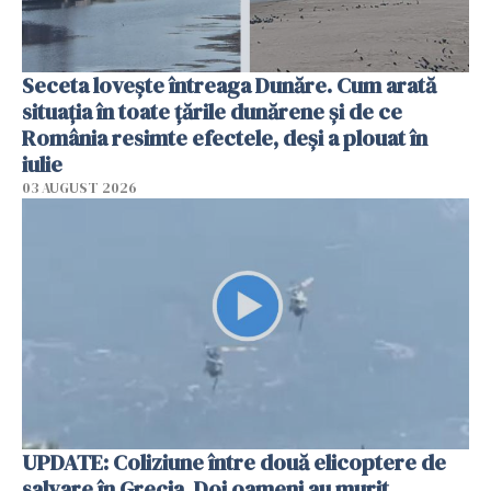
Seceta lovește întreaga Dunăre. Cum arată
situația în toate țările dunărene și de ce
România resimte efectele, deși a plouat în
iulie
03 AUGUST 2026
UPDATE: Coliziune între două elicoptere de
salvare în Grecia. Doi oameni au murit