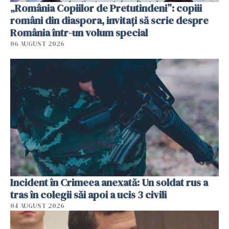
„România Copiilor de Pretutindeni”: copiii
români din diaspora, invitați să scrie despre
România într-un volum special
06 AUGUST 2026
Incident în Crimeea anexată: Un soldat rus a
tras în colegii săi apoi a ucis 3 civili
04 AUGUST 2026