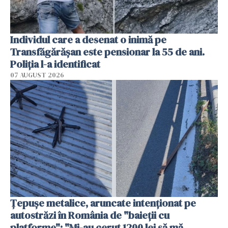
Individul care a desenat o inimă pe
Transfăgărășan este pensionar la 55 de ani.
Poliția l-a identificat
07 AUGUST 2026
Țepușe metalice, aruncate intenționat pe
autostrăzi în România de "baieții cu
platforme": "Mi-au cerut 1200 lei să mă