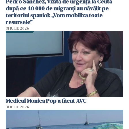
Pedro Sanchez, vizită de urgență la Ceuta
după ce 40 000 de migranți au năvălit pe
teritoriul spaniol: „Vom mobiliza toate
resursele"
31 IULIE 2026
Medicul Monica Pop a făcut AVC
31 IULIE 2026