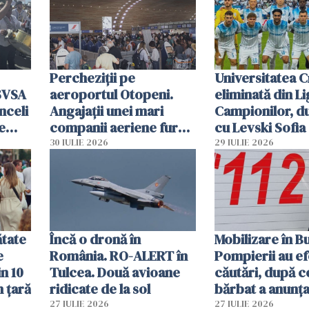
Percheziții pe
Universitatea C
SVSA
aeroportul Otopeni.
eliminată din Li
nceli
Angajații unei mari
Campionilor, d
e
companii aeriene furau
cu Levski Sofia
parfumuri, ceasuri și
30 IULIE 2026
29 IULIE 2026
mâncarea destinată
vânzării
ătate
Încă o dronă în
Mobilizare în B
e
România. RO-ALERT în
Pompierii au ef
in 10
Tulcea. Două avioane
căutări, după c
n țară
ridicate de la sol
bărbat a anunțat
că a văzut un o
27 IULIE 2026
27 IULIE 2026