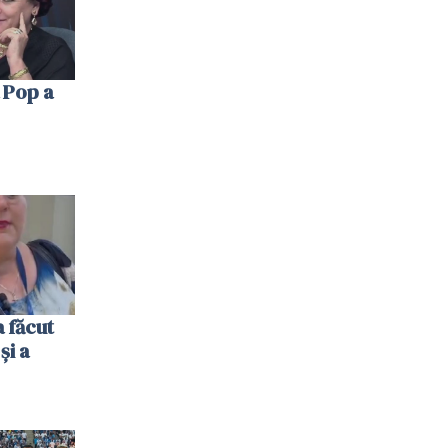
 Pop a
 făcut
și a