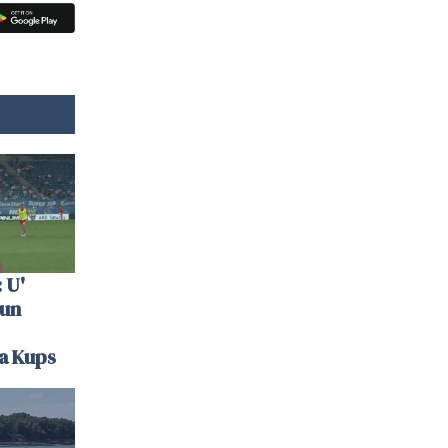
 U'
 un
la Kups