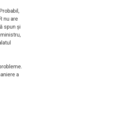
Probabil,
R nu are
ă spun şi
ministru,
alatul
 probleme.
maniere a