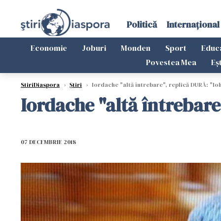
Politică
Internațional
Economie
Joburi
Monden
Sport
Educ
Povestea Mea
Eș
StiriDiaspora
›
Știri
›
Iordache "altă întrebare", replică DURĂ: "Ioh
Iordache "altă întrebare
07 DECEMBRIE 2018