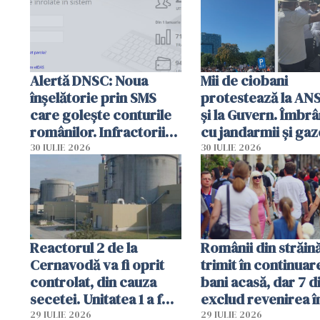
Alertă DNSC: Noua
Mii de ciobani
înșelătorie prin SMS
protestează la AN
care golește conturile
și la Guvern. Îmbrâ
românilor. Infractorii
cu jandarmii și gaz
folosesc numele
lacrimogene
30 IULIE 2026
30 IULIE 2026
Ghișeul.ro și al Poliției
Române
Reactorul 2 de la
Românii din străin
Cernavodă va fi oprit
trimit în continuar
controlat, din cauza
bani acasă, dar 7 d
secetei. Unitatea 1 a fost
exclud revenirea î
deja oprită
29 IULIE 2026
29 IULIE 2026