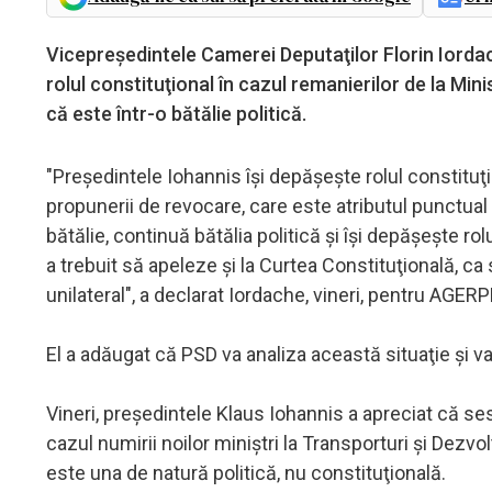
Vicepreşedintele Camerei Deputaţilor Florin Iorda
rolul constituţional în cazul remanierilor de la Min
că este într-o bătălie politică.
"Preşedintele Iohannis îşi depăşeşte rolul constituţi
propunerii de revocare, care este atributul punctua
bătălie, continuă bătălia politică şi îşi depăşeşte ro
a trebuit să apeleze şi la Curtea Constituţională, c
unilateral", a declarat Iordache, vineri, pentru AGER
El a adăugat că PSD va analiza această situaţie şi va 
Vineri, preşedintele Klaus Iohannis a apreciat că se
cazul numirii noilor miniştri la Transporturi şi De
este una de natură politică, nu constituţională.