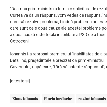
"Doamna prim-ministru a trimis o solicitare de rezolv
Curtea va da un răspuns, vom vedea ce răspuns, îns
cum să rezolve problema, fiindcă problema nu este u
care sunt cele două cauze ale acestei probleme pol
a doua cauză este totala inabilitate a PSD de a face pol
Cotroceni.
Iohannis i-a reproşat premierului "inabilitatea de a 
Detaliind, preşedintele a precizat că prim-ministrul i
Guvernului, după care, "fără să aştepte răspunsul", a
[citeste si]
Klaus Iohannis
Florin Iordache
razboi iohannis