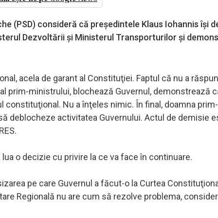
che (PSD) consideră că preşedintele Klaus Iohannis îşi 
isterul Dezvoltării şi Ministerul Transporturilor şi demo
onal, acela de garant al Constituţiei. Faptul că nu a răspu
l al prim-ministrului, blochează Guvernul, demonstrează că
lul constituţional. Nu a înţeles nimic. În final, doamna prim
a să deblocheze activitatea Guvernului. Actul de demisie e
PRES.
lua o decizie cu privire la ce va face în continuare.
sizarea pe care Guvernul a făcut-o la Curtea Constituţiona
zvoltare Regională nu are cum să rezolve problema, conside