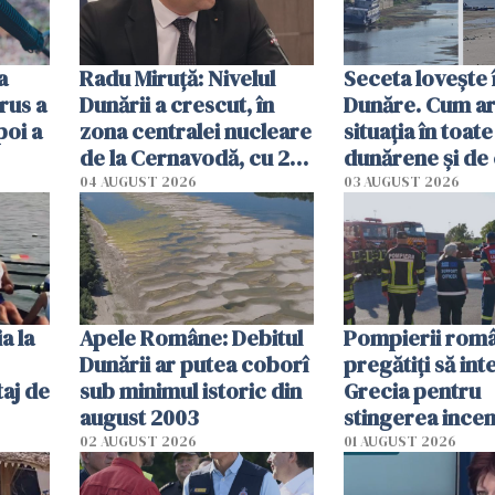
a
Radu Miruţă: Nivelul
Seceta lovește 
rus a
Dunării a crescut, în
Dunăre. Cum ar
poi a
zona centralei nucleare
situația în toate
de la Cernavodă, cu 2
dunărene și de
cm faţă de ziua trecută
România resim
04 AUGUST 2026
03 AUGUST 2026
efectele, deși a
în iulie
a la
Apele Române: Debitul
Pompierii româ
Dunării ar putea coborî
pregătiţi să int
aj de
sub minimul istoric din
Grecia pentru
august 2003
stingerea incen
02 AUGUST 2026
01 AUGUST 2026