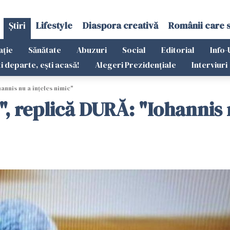
Știri
Lifestyle
Diaspora creativă
Românii care 
ație
Sănătate
Abuzuri
Social
Editorial
Info-
ti departe, ești acasă!
Alegeri Prezidențiale
Interviuri
annis nu a înțeles nimic"
", replică DURĂ: "Iohannis 