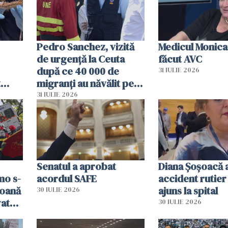
Pedro Sanchez, vizită
Medicul Monica
de urgență la Ceuta
făcut AVC
după ce 40 000 de
31 IULIE 2026
t
migranți au năvălit pe
și o
teritoriul spaniol: „Vom
31 IULIE 2026
ni
mobiliza toate
resursele"
Senatul a aprobat
Diana Șoșoacă a
mo s-
acordul SAFE
accident rutier 
soană
ajuns la spital
30 IULIE 2026
vat
30 IULIE 2026