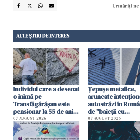
Urmăriți-ne 
ALTE ȘTIRI DE INTERES
Individul care a desenat
Țepușe metalice,
o inimă pe
aruncate intențion
Transfăgărășan este
autostrăzi în Româ
pensionar la 55 de ani.
de "baieții cu
Poliția l-a identificat
platforme": "Mi-au
07 AUGUST 2026
07 AUGUST 2026
cerut 1200 lei să m
tracteze"