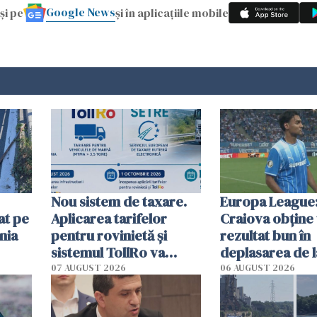
Google News
și pe
și în aplicațiile mobile
Nou sistem de taxare.
Europa League:
at pe
Aplicarea tarifelor
Craiova obține
nia
pentru rovinietă şi
rezultat bun în
sistemul TollRo va
deplasarea de 
începe la 1 octombrie
07 AUGUST 2026
06 AUGUST 2026
ă