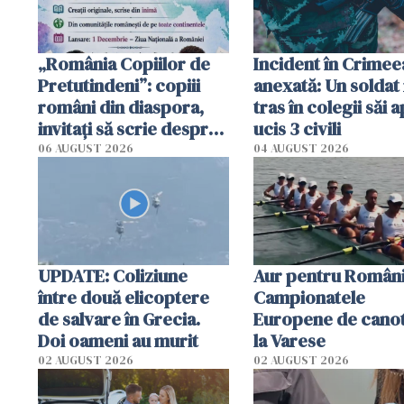
„România Copiilor de
Incident în Crimee
Pretutindeni”: copiii
anexată: Un soldat 
români din diaspora,
tras în colegii săi a
invitați să scrie despre
ucis 3 civili
România într-un volum
06 AUGUST 2026
04 AUGUST 2026
special
UPDATE: Coliziune
Aur pentru Români
între două elicoptere
Campionatele
de salvare în Grecia.
Europene de canot
Doi oameni au murit
la Varese
02 AUGUST 2026
02 AUGUST 2026