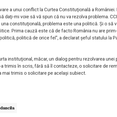
are a unui conflict la Curtea Constituţională a României. 
ă daţi-mi voie să vă spun că nu va rezolva problema. CC
na constituţională, problema este una politică. Şi o să v
itice. Prima cauză este că de facto România nu are prim-
itică, politică de orice fel", a declarat şeful statului la P
purta instituţional, măcar, un dialog pentru rezolvarea unei
-a trimis în scris, fără să îl contacteze, o solicitare de re
 mai trimis o solicitare pe acelaşi subiect.
-dancila