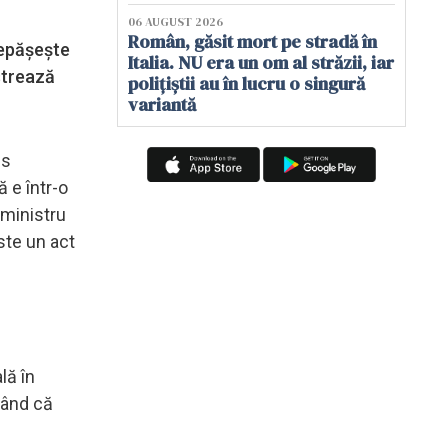
06 AUGUST 2026
Român, găsit mort pe stradă în
depăşeşte
Italia. NU era un om al străzii, iar
nstrează
polițiștii au în lucru o singură
variantă
ns
 e într-o
-ministru
ste un act
lă în
rând că