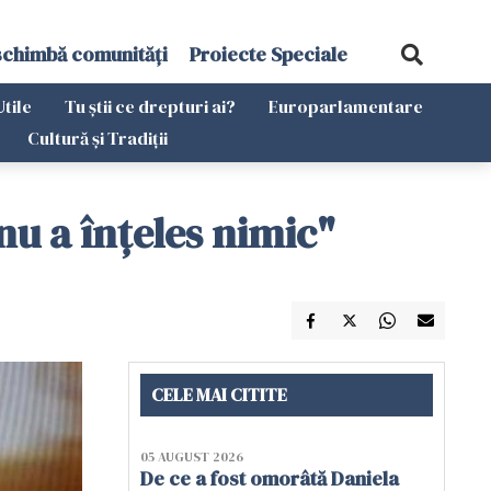
schimbă comunități
Proiecte Speciale
Utile
Tu știi ce drepturi ai?
Europarlamentare
Cultură și Tradiții
nu a înțeles nimic"
CELE MAI CITITE
05 AUGUST 2026
De ce a fost omorâtă Daniela