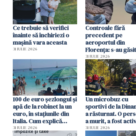
Ce trebuie să verifici
Controale fără
înainte să închiriezi o
precedent pe
mașină vara aceasta
aeroportul din
Florența: s-au găsi
31 IULIE 2026
capete de aligator 
31 IULIE 2026
sumă imensă de ba
100 de euro șezlongul și
Un microbuz cu
apă de la robinet la un
sportivi de la Dina
euro, în stațiunile din
a răsturnat. O per
Italia. Cum explică
a murit, a fost acti
autoritățile
planul roșu de
31 IULIE 2026
31 IULIE 2026
intervenție