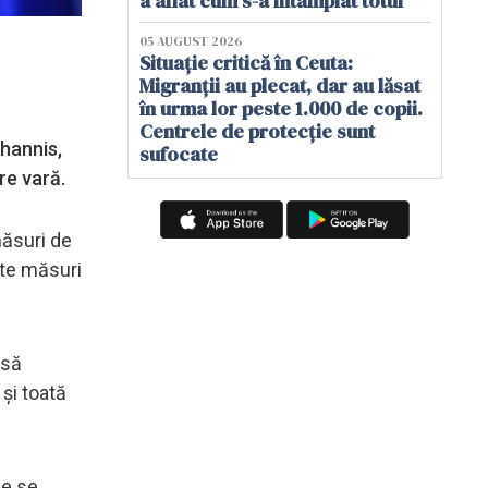
a aflat cum s-a întâmplat totul
05 AUGUST 2026
Situație critică în Ceuta:
Migranții au plecat, dar au lăsat
în urma lor peste 1.000 de copii.
Centrele de protecție sunt
ohannis,
sufocate
re vară.
măsuri de
ste măsuri
 să
 și toată
ce se