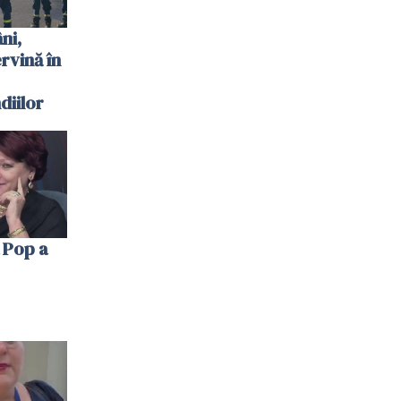
ni,
ervină în
diilor
 Pop a