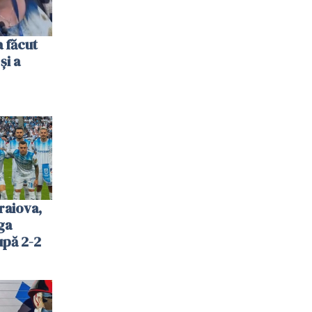
 făcut
și a
raiova,
ga
upă 2-2