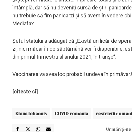
întâmplă, dar să nu deveniți sursă de știri panicarde,
nu trebuie să fim panicarzi și să avem în vedere obie
Mediafax.
Șeful statului a adăugat că „Există un licăr de spera
zi, nici măcar în ce săptămână vor fi disponibile, e
din primul trimestru al anului 2021, în tranșe”.
Vaccinarea va avea loc probabil undeva în primăvară
[citeste si]
Klaus Iohannis
COVID romania
restrictii roman
Urmăriți-ne 