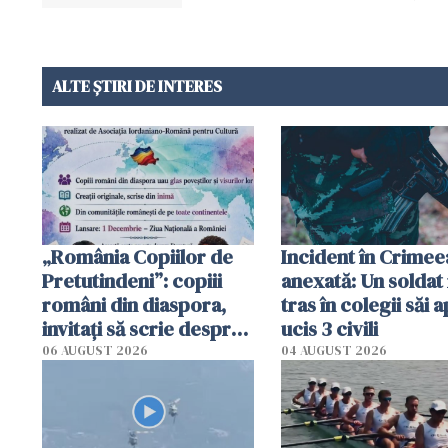
ALTE ȘTIRI DE INTERES
„România Copiilor de
Incident în Crimee
Pretutindeni”: copiii
anexată: Un soldat 
români din diaspora,
tras în colegii săi a
invitați să scrie despre
ucis 3 civili
România într-un volum
06 AUGUST 2026
04 AUGUST 2026
special