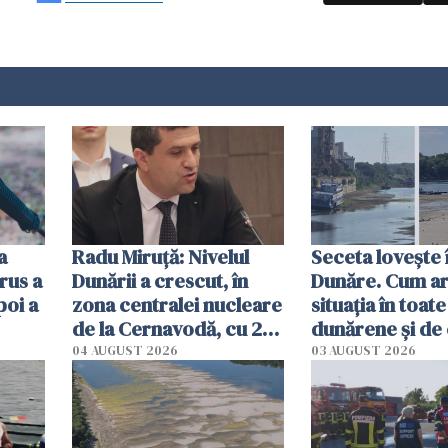
a
Radu Miruţă: Nivelul
Seceta lovește 
rus a
Dunării a crescut, în
Dunăre. Cum ar
poi a
zona centralei nucleare
situația în toate
de la Cernavodă, cu 2
dunărene și de
cm faţă de ziua trecută
România resim
04 AUGUST 2026
03 AUGUST 2026
efectele, deși a
în iulie