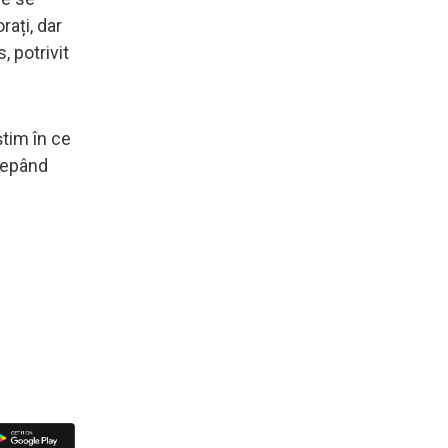
rați, dar
, potrivit
știm în ce
ncepând