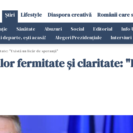
Știri
Lifestyle
Diaspora creativă
Românii care 
ație
Sănătate
Abuzuri
Social
Editorial
Info-
ti departe, ești acasă!
Alegeri Prezidențiale
Interviuri
tate: "Există un licăr de speranță"
lor fermitate și claritate: "