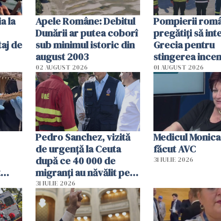
a la
Apele Române: Debitul
Pompierii româ
Dunării ar putea coborî
pregătiţi să int
aj de
sub minimul istoric din
Grecia pentru
august 2003
stingerea incen
02 AUGUST 2026
01 AUGUST 2026
Pedro Sanchez, vizită
Medicul Monica
de urgență la Ceuta
făcut AVC
după ce 40 000 de
31 IULIE 2026
t
migranți au năvălit pe
și o
teritoriul spaniol: „Vom
31 IULIE 2026
ni
mobiliza toate
resursele"