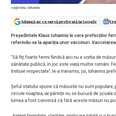
conferinta_iohannis
Adaugă-ne ca sursă preferată în Google
Urm
Președintele Klaus Iohannis le cere prefecților ferm
referindu-se la apariția unor vaccinuri. Vaccinare
"Să fiți foarte fermi fiindcă aici nu e vorba de măs
sănătate publică, în joc este viața multor români. F
trebuie respectate”, le-a transmis, joi, Iohannis prefe
Șeful statului spune că măsurile nu sunt populare, 
circule noaptea, iar părinții nu se bucură de școala o
lumea a fost convinsă că fără aceste măsuri nu p
„Aștept fermitate, claritate, implicare totală și o 