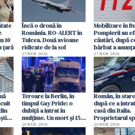
ătate
Încă o dronă în
Mobilizare în B
e
România. RO-ALERT în
Pompierii au ef
in 10
Tulcea. Două avioane
căutări, după c
n țară
ridicate de la sol
bărbat a anunțat
că a văzut un o
27 IULIE 2026
27 IULIE 2026
luminos
uă
Teroare la Berlin, în
Român, în stare
cuit
timpul Gay Pride: o
după ce a intrat
din
dubiță a intrat în
casă din Italia.
știu
mulțime. Un mort și 15
Proprietarul s
 voi”
răniți
s-a apărat cu un
26 IULIE 2026
26 IULIE 2026