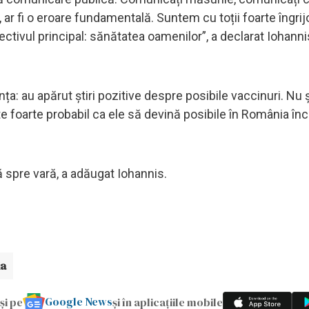
 ar fi o eroare fundamentală. Suntem cu toții foarte îngrijo
ctivul principal: sănătatea oamenilor”, a declarat Iohannis
nța: au apărut știri pozitive despre posibile vaccinuri. Nu 
ste foarte probabil ca ele să devină posibile în România î
 spre vară, a adăugat Iohannis.
ia
Google News
și pe
și în aplicațiile mobile