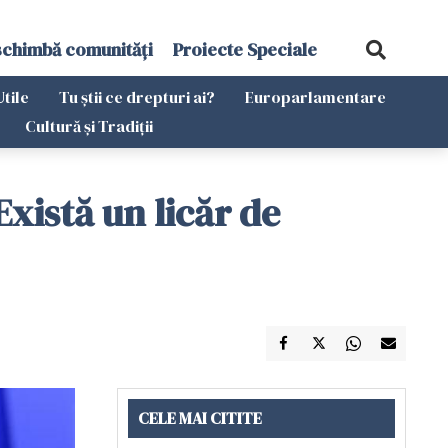
schimbă comunități
Proiecte Speciale
Utile
Tu știi ce drepturi ai?
Europarlamentare
Cultură și Tradiții
Există un licăr de
CELE MAI CITITE