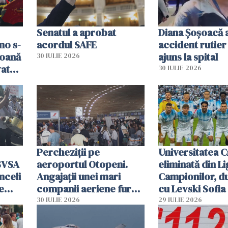
Senatul a aprobat
Diana Șoșoacă a
mo s-
acordul SAFE
accident rutier 
soană
ajuns la spital
30 IULIE 2026
vat
30 IULIE 2026
Percheziții pe
Universitatea C
SVSA
aeroportul Otopeni.
eliminată din Li
nceli
Angajații unei mari
Campionilor, d
e
companii aeriene furau
cu Levski Sofia
parfumuri, ceasuri și
30 IULIE 2026
29 IULIE 2026
mâncarea destinată
vânzării