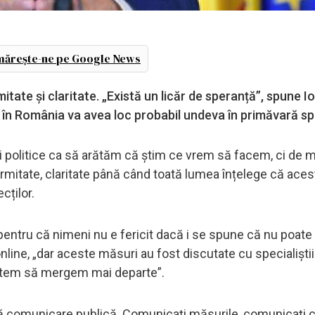
ărește-ne pe Google News
itate și claritate. „Există un licăr de speranță”, spune I
a în România va avea loc probabil undeva în primăvară sp
uri politice ca să arătăm că știm ce vrem să facem, ci de 
ermitate, claritate până când toată lumea înțelege că ace
cților.
pentru că nimeni nu e fericit dacă i se spune că nu poate
nline, „dar aceste măsuri au fost discutate cu specialiștii
utem să mergem mai departe”.
bună comunicare publică. Comunicați măsurile, comunicați 