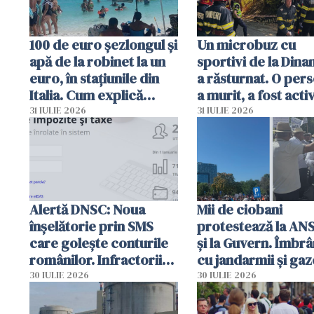
100 de euro șezlongul și
Un microbuz cu
apă de la robinet la un
sportivi de la Dina
euro, în stațiunile din
a răsturnat. O per
Italia. Cum explică
a murit, a fost acti
autoritățile
planul roșu de
31 IULIE 2026
31 IULIE 2026
intervenție
Alertă DNSC: Noua
Mii de ciobani
înșelătorie prin SMS
protestează la AN
care golește conturile
și la Guvern. Îmbrâ
românilor. Infractorii
cu jandarmii și gaz
folosesc numele
lacrimogene
30 IULIE 2026
30 IULIE 2026
Ghișeul.ro și al Poliției
Române