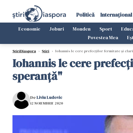
Politică
Internațional
Economie
Joburi
Monden
Sport
Educ
Povestea Mea
Eș
StiriDiaspora
›
Știri
›
Iohannis le cere prefecților fermitate și clari
Iohannis le cere prefecți
speranță"
De
Liviu Ludovic
12 NOIEMBRIE 2020