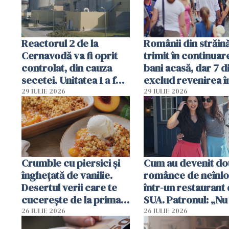
Reactorul 2 de la
Românii din străin
Cernavodă va fi oprit
trimit în continuar
controlat, din cauza
bani acasă, dar 7 d
secetei. Unitatea 1 a fost
exclud revenirea î
deja oprită
29 IULIE 2026
29 IULIE 2026
Crumble cu piersici și
Cum au devenit do
înghețată de vanilie.
românce de neînlo
Desertul verii care te
într-un restaurant 
cucerește de la prima
SUA. Patronul: „Nu 
lingură
ce o să mă fac fără
26 IULIE 2026
26 IULIE 2026