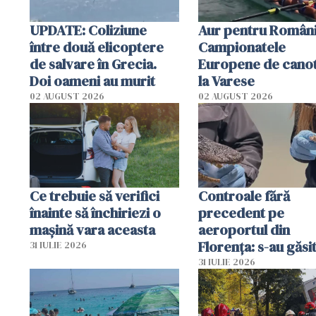
UPDATE: Coliziune
Aur pentru Români
între două elicoptere
Campionatele
de salvare în Grecia.
Europene de canot
Doi oameni au murit
la Varese
02 AUGUST 2026
02 AUGUST 2026
Ce trebuie să verifici
Controale fără
înainte să închiriezi o
precedent pe
mașină vara aceasta
aeroportul din
Florența: s-au găsi
31 IULIE 2026
capete de aligator 
31 IULIE 2026
sumă imensă de ba