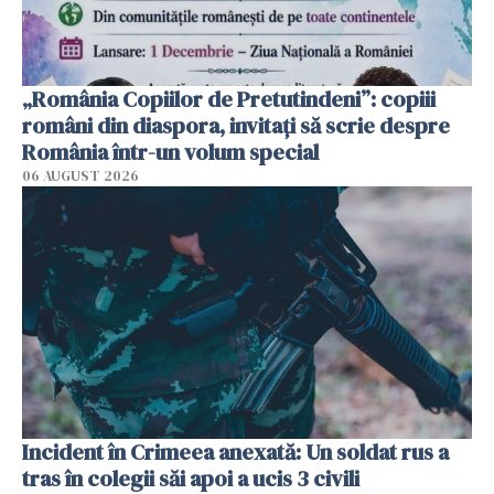
„România Copiilor de Pretutindeni”: copiii
români din diaspora, invitați să scrie despre
România într-un volum special
06 AUGUST 2026
Incident în Crimeea anexată: Un soldat rus a
tras în colegii săi apoi a ucis 3 civili