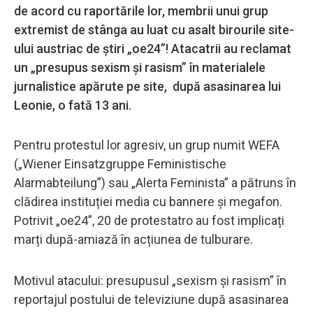
de acord cu raportările lor, membrii unui grup
extremist de stânga au luat cu asalt birourile site-
ului austriac de știri „oe24”! Atacatrii au reclamat
un „presupus sexism și rasism” în materialele
jurnalistice apărute pe site, după asasinarea lui
Leonie, o fată 13 ani.
Pentru protestul lor agresiv, un grup numit WEFA
(„Wiener Einsatzgruppe Feministische
Alarmabteilung”) sau „Alerta Feminista” a pătruns în
clădirea instituției media cu bannere și megafon.
Potrivit „oe24”, 20 de protestatro au fost implicați
marți după-amiază în acțiunea de tulburare.
Motivul atacului: presupusul „sexism și rasism” în
reportajul postului de televiziune după asasinarea