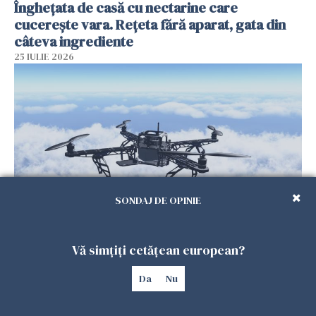
Înghețata de casă cu nectarine care
cucerește vara. Rețeta fără aparat, gata din
câteva ingrediente
25 IULIE 2026
SONDAJ DE OPINIE
Încă o dronă a fost doborâtă de un F-16
românesc după ce a intrat ilegal în spațiul
Vă simțiți cetățean european?
aerian al României
Da
Nu
25 IULIE 2026