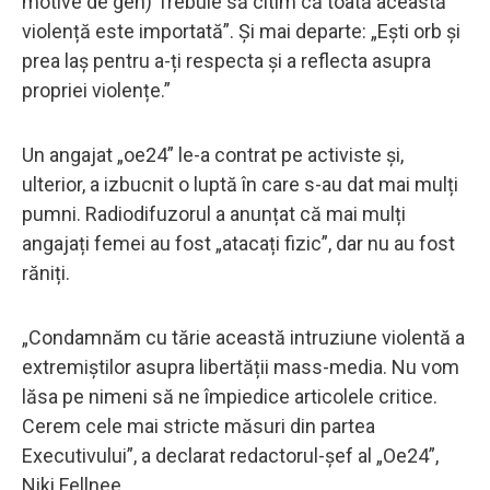
motive de gen) Trebuie să citim că toată această
violență este importată”. Și mai departe: „Ești orb și
prea laș pentru a-ți respecta și a reflecta asupra
propriei violențe.”
Un angajat „oe24” le-a contrat pe activiste și,
ulterior, a izbucnit o luptă în care s-au dat mai mulți
pumni. Radiodifuzorul a anunțat că mai mulți
angajați femei au fost „atacați fizic”, dar nu au fost
răniți.
„Condamnăm cu tărie această intruziune violentă a
extremiștilor asupra libertății mass-media. Nu vom
lăsa pe nimeni să ne împiedice articolele critice.
Cerem cele mai stricte măsuri din partea
Executivului”, a declarat redactorul-șef al „Oe24”,
Niki Fellnee.