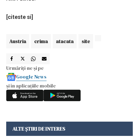
[citeste si]
Austria
crima
atacata
site
Urmăriți-ne și pe
Google News
și în aplicațiile mobile
ALTE ȘTIRI DE INTERES