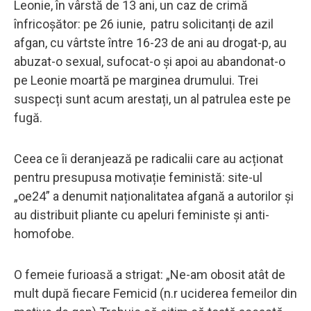
Leonie, în vârstă de 13 ani, un caz de crimă
înfricoșător: pe 26 iunie, patru solicitanți de azil
afgan, cu vârtste între 16-23 de ani au drogat-p, au
abuzat-o sexual, sufocat-o și apoi au abandonat-o
pe Leonie moartă pe marginea drumului. Trei
suspecți sunt acum arestați, un al patrulea este pe
fugă.
Ceea ce îi deranjează pe radicalii care au acționat
pentru presupusa motivație feministă: site-ul
„oe24” a denumit naționalitatea afgană a autorilor și
au distribuit pliante cu apeluri feministe și anti-
homofobe.
O femeie furioasă a strigat: „Ne-am obosit atât de
mult după fiecare Femicid (n.r uciderea femeilor din