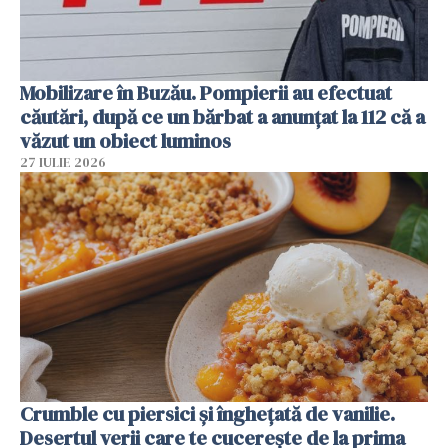
Mobilizare în Buzău. Pompierii au efectuat
căutări, după ce un bărbat a anunțat la 112 că a
văzut un obiect luminos
27 IULIE 2026
Crumble cu piersici și înghețată de vanilie.
Desertul verii care te cucerește de la prima