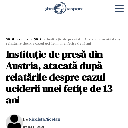
StiriDiaspora
›
Știri
›
Instituție de presă din Austria, atacată după
relatările despre cazul uciderii unei fetițe de 13 ani
Instituție de presă din
Austria, atacată după
relatările despre cazul
uciderii unei fetițe de 13
ani
De
Nicoleta Nicolau
09 IULIE 2021