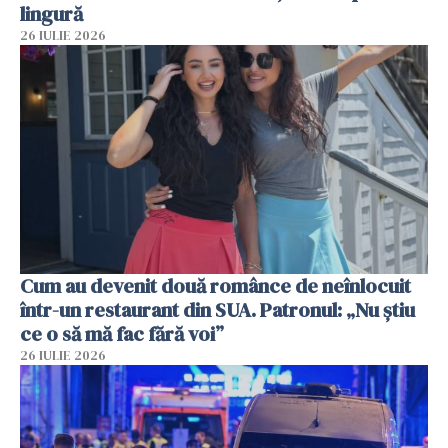
lingură
26 IULIE 2026
Cum au devenit două românce de neînlocuit
într-un restaurant din SUA. Patronul: „Nu știu
ce o să mă fac fără voi”
26 IULIE 2026