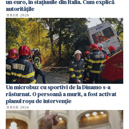
un euro, în stațiunile din Italia. Cum explică
autoritățile
31 IULIE 2026
Un microbuz cu sportivi de la Dinamo s-a
răsturnat. O persoană a murit, a fost activat
planul roșu de intervenție
31 IULIE 2026