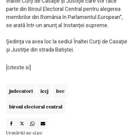
Înaltei Curţi de Casaţie şi Justiţie care vor face
parte din Biroul Electoral Central pentru alegerea
membrilor din România în Parlamentul European",
se arată într-un anunţ al Instanţei supreme.
Şedinţa va avea loc la sediul Înaltei Curţi de Casaţie
şi Justiţie din strada Batiştei.
[citeste si]
judecatori
iccj
bec
biroul electoral central
Urmăriți-ne și pe