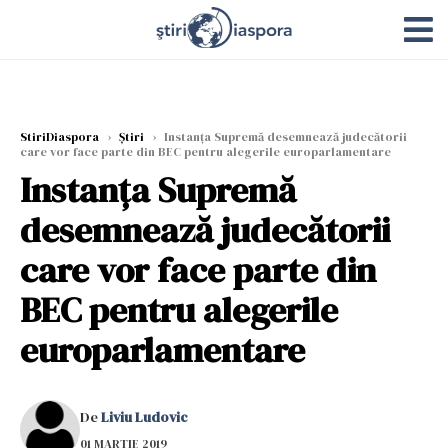
StiriDiaspora
›
Știri
›
Instanța Supremă desemnează judecătorii
care vor face parte din BEC pentru alegerile europarlamentare
Instanța Supremă
desemnează judecătorii
care vor face parte din
BEC pentru alegerile
europarlamentare
De
Liviu Ludovic
01 MARTIE 2019