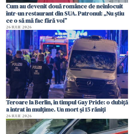
Cum au devenit două românce de neînlocuit
într-un restaurant din SUA. Patronul: „Nu știu
ce o să mă fac fără voi”
26 IULIE 2026
Teroare la Berlin, în timpul Gay Pride: o dubiță
a intrat în mulțime. Un mort și 15 răniți
26 IULIE 2026