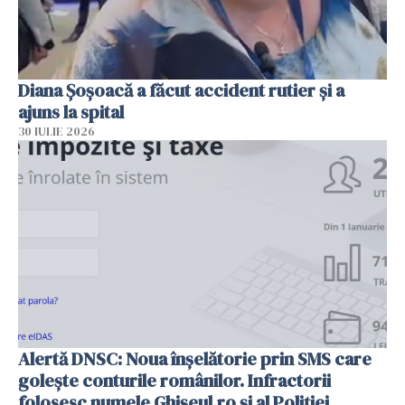
Diana Șoșoacă a făcut accident rutier și a
ajuns la spital
30 IULIE 2026
Alertă DNSC: Noua înșelătorie prin SMS care
golește conturile românilor. Infractorii
folosesc numele Ghișeul.ro și al Poliției