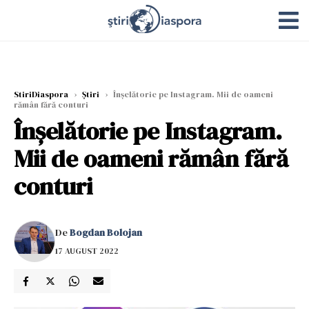
StiriDiaspora
›
Știri
›
Înșelătorie pe Instagram. Mii de oameni
rămân fără conturi
Înșelătorie pe Instagram.
Mii de oameni rămân fără
conturi
De
Bogdan Bolojan
17 AUGUST 2022