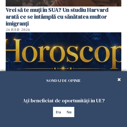
Vrei să te muți în SUA? Un studiu Harvard
arată ce se întâmplă cu sănătatea multor
imigranți
26 IULIE 2026
SONDAJ DE OPINIE
Horoscop 27 iulie. Lunea care schimbă ritmul
Ați beneficiat de oportunități în UE?
săptămânii. Universul deschide uși
Da
Nu
neașteptate pentru unele zodii
26 IULIE 2026