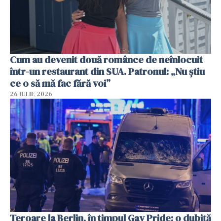
Cum au devenit două românce de neînlocuit
într-un restaurant din SUA. Patronul: „Nu știu
ce o să mă fac fără voi”
26 IULIE 2026
Teroare la Berlin, în timpul Gay Pride: o dubiță