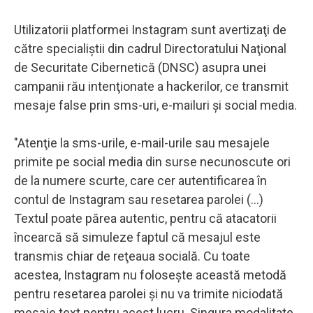
Utilizatorii platformei Instagram sunt avertizaţi de
către specialiştii din cadrul Directoratului Naţional
de Securitate Cibernetică (DNSC) asupra unei
campanii rău intenţionate a hackerilor, ce transmit
mesaje false prin sms-uri, e-mailuri şi social media.
"Atenţie la sms-urile, e-mail-urile sau mesajele
primite pe social media din surse necunoscute ori
de la numere scurte, care cer autentificarea în
contul de Instagram sau resetarea parolei (...)
Textul poate părea autentic, pentru că atacatorii
încearcă să simuleze faptul că mesajul este
transmis chiar de reţeaua socială. Cu toate
acestea, Instagram nu foloseşte această metodă
pentru resetarea parolei şi nu va trimite niciodată
mesaje text pentru acest lucru. Singura modalitate