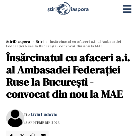
StiriDiaspora
›
Știri
›
Însărcinatul cu afaceri a.i. al Ambasadei
Federaţiei Ruse la Bucureşti - convocat din nou la MAE
Însărcinatul cu afaceri a.i.
al Ambasadei Federaţiei
Ruse la Bucureşti -
convocat din nou la MAE
De
Liviu Ludovic
13 SEPTEMBRIE 2023