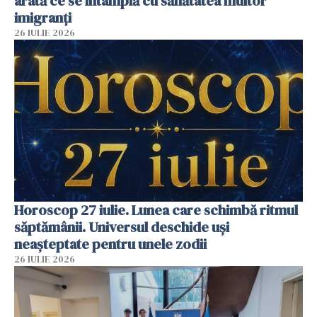
arată ce se întâmplă cu sănătatea multor
imigranți
26 IULIE 2026
Horoscop 27 iulie. Lunea care schimbă ritmul
săptămânii. Universul deschide uși
neașteptate pentru unele zodii
26 IULIE 2026