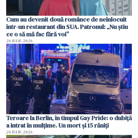
Cum au devenit două românce de neînlocuit
într-un restaurant din SUA. Patronul: „Nu știu
ce o să mă fac fără voi”
26 IULIE 2026
Teroare la Berlin, în timpul Gay Pride: o dubiță
a intrat în mulțime. Un mort și 15 răniți
26 IULIE 2026