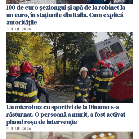
100 de euro șezlongul și apă de la robinet la
un euro, în stațiunile din Italia. Cum explică
autoritățile
31 IULIE 2026
Un microbuz cu sportivi de la Dinamo s-a
răsturnat. O persoană a murit, a fost activat
planul roșu de intervenție
31 IULIE 2026