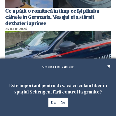
Ce a pățit o româncă în timp ce își plimba
câinele în Germania. Mesajul ei a stârnit
dezbateri aprinse
25 IULIE 2026
SONDAJ DE OPINIE
Este important pentru dvs. că circulăm liber în
spațiul Schengen, fără control la granițe?
Româncă din Italia, acuzată că și-a lăsat copiii
singuri în casă pentru a merge la mall. Vecinii
Da
Nu
au dat alarma
25 IULIE 2026