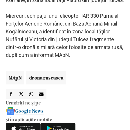
Române, în zona localităţii Plauru din judeţul Tulcea.
Miercuri, echipajul unui elicopter IAR 330 Puma al
Forţelor Aeriene Române, din Baza Aeriană Mihail
Kogălniceanu, a identificat în zona localităţilor
Nufărul şi Victoria din judeţul Tulcea fragmente
dintr-o dronă similară celor folosite de armata rusă,
după cum a informat MApN.
MApN
drona ruseasca
Urmăriți-ne și pe
Google News
și în aplicațiile mobile