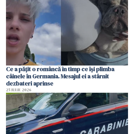
Ce a pățit o româncă în timp ce își plimba
câinele în Germania. Mesajul ei a stârnit
dezbateri aprinse
25 IULIE 2026