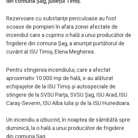
din comuna Șag, județul Timiș.
Rezervoare cu substanţe periculoase au fost
scoase de pompieri în afara zonei afectate de
incendiul care a cuprins o hală a unui producător de
frigidere din comuna Şag, a anunţat purtătorul de
cuvânt al ISU Timiş, Elena Megherea.
Pentru stingerea incendiului, care a afectat
aproximativ 10.000 mp de hală, s-au alăturat
echipajelor de la ISU Timiş şi autospeciale de
stingere de la SVSU Parţa, SVSU Şag, ISU Arad, ISU
Caraş-Severin, ISU Alba Iulia şi de la ISU Hunedoara.
Un incendiu a izbucnit, în noaptea de sâmbătă spre
duminică, la o hală a unui producător de frigidere
din comuna Şag.