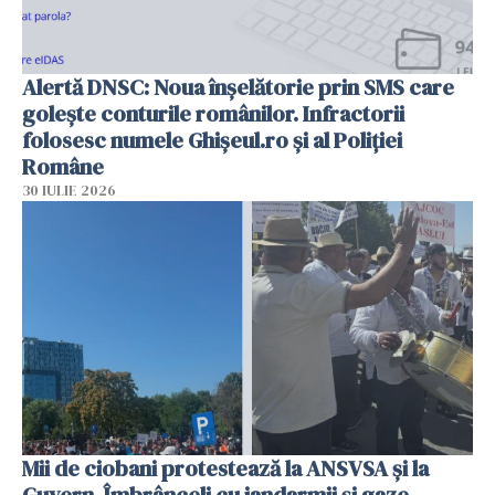
Alertă DNSC: Noua înșelătorie prin SMS care
golește conturile românilor. Infractorii
folosesc numele Ghișeul.ro și al Poliției
Române
30 IULIE 2026
Mii de ciobani protestează la ANSVSA și la
Guvern. Îmbrânceli cu jandarmii și gaze