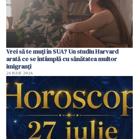
Vrei să te muți în SUA? Un studiu Harvard
arată ce se întâmplă cu sănătatea multor
imigranți
26 IULIE 2026