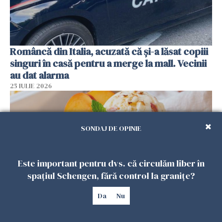
Româncă din Italia, acuzată că și-a lăsat copiii
singuri în casă pentru a merge la mall. Vecinii
au dat alarma
25 IULIE 2026
SONDAJ DE OPINIE
Este important pentru dvs. că circulăm liber în
spațiul Schengen, fără control la granițe?
Da
Nu
Înghețata de casă cu nectarine care