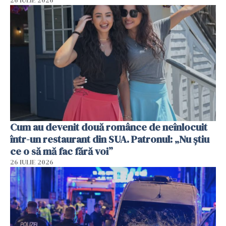
26 IULIE 2026
Cum au devenit două românce de neînlocuit
într-un restaurant din SUA. Patronul: „Nu știu
ce o să mă fac fără voi”
26 IULIE 2026