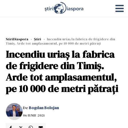
StiriDiaspora
›
Știri
›
Incendiu uriaș la fabrica de frigidere din
Timiș. Arde tot amplasamentul, pe 10 000 de metri pătrați
Incendiu uriaș la fabrica
de frigidere din Timiș.
Arde tot amplasamentul,
pe 10 000 de metri pătrați
De
Bogdan Bolojan
06 IUNIE 2021