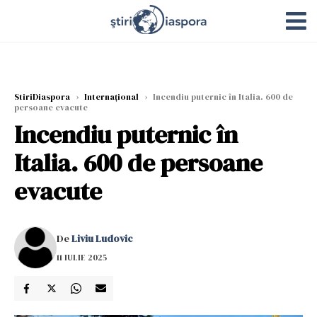
StiriDiaspora
›
Internațional
›
Incendiu puternic în Italia. 600 de
persoane evacute
Incendiu puternic în
Italia. 600 de persoane
evacute
De
Liviu Ludovic
11 IULIE 2025