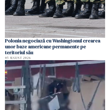
Polonia negociază cu Washingtonul crearea
unor baze americane permanente pe
teritoriul său
05 AUGUST 2026