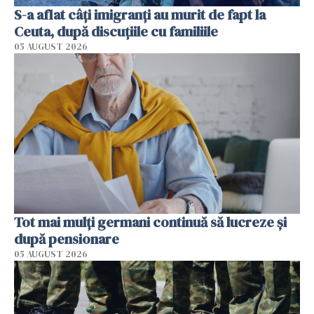
S-a aflat câți imigranți au murit de fapt la
Ceuta, după discuțiile cu familiile
05 AUGUST 2026
Tot mai mulți germani continuă să lucreze și
după pensionare
05 AUGUST 2026