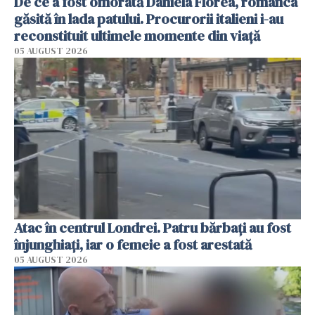
De ce a fost omorâtă Daniela Florea, românca
găsită în lada patului. Procurorii italieni i-au
reconstituit ultimele momente din viață
05 AUGUST 2026
Atac în centrul Londrei. Patru bărbați au fost
înjunghiați, iar o femeie a fost arestată
05 AUGUST 2026