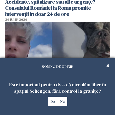
Accidente, spitalizare sau alte urgențe?
Consulatul României la Roma promite
intervenții în doar 24 de ore
26 IULIE 2026
SONDAJ DE OPINIE
Ce a pățit o româncă în timp ce își plimba
Este important pentru dvs. că circulăm liber în
câinele în Germania. Mesajul ei a stârnit
spațiul Schengen, fără control la granițe?
dezbateri aprinse
Da
Nu
25 IULIE 2026