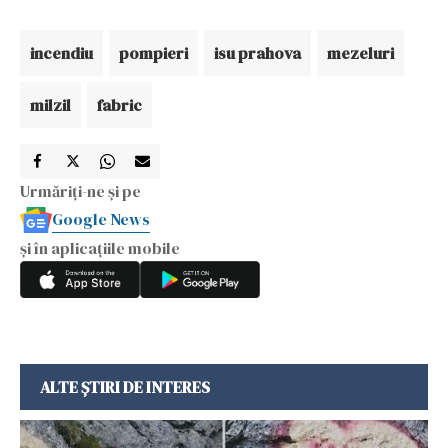
incendiu
pompieri
isu prahova
mezeluri
milzil
fabric
Urmăriți-ne și pe
Google News
și în aplicațiile mobile
ALTE ȘTIRI DE INTERES