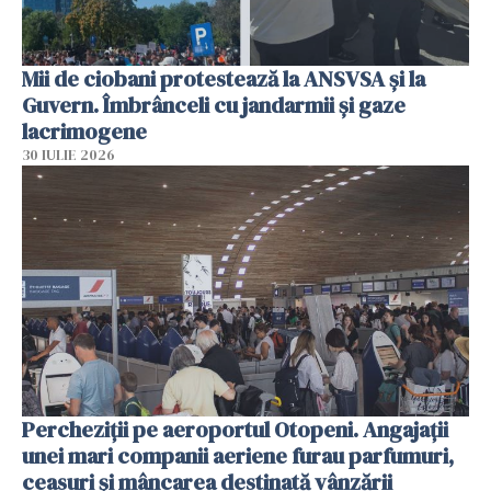
Mii de ciobani protestează la ANSVSA și la
Guvern. Îmbrânceli cu jandarmii și gaze
lacrimogene
30 IULIE 2026
Percheziții pe aeroportul Otopeni. Angajații
unei mari companii aeriene furau parfumuri,
ceasuri și mâncarea destinată vânzării