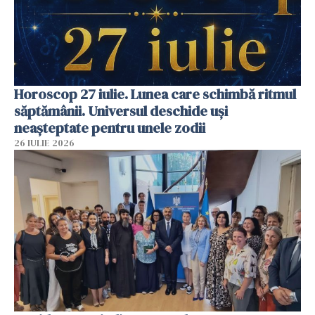
Horoscop 27 iulie. Lunea care schimbă ritmul
săptămânii. Universul deschide uși
neașteptate pentru unele zodii
26 IULIE 2026