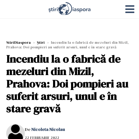
StiriDiaspora
›
Știri
›
Incendiu la o fabrică de mezeluri din Mizil,
Prahova: Doi pompieri au suferit arsuri, unul e în stare gravă
Incendiu la o fabrică de
mezeluri din Mizil,
Prahova: Doi pompieri au
suferit arsuri, unul e în
stare gravă
De
Nicoleta Nicolau
22 FEBRUARIE 2022