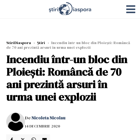
StiriDiaspora
›
Știri
›
Incendiu într-un bloc din Ploiești: Româncă
de 70 ani prezintă arsuri în urma unei explozii
Incendiu într-un bloc din
Ploiești: Româncă de 70
ani prezintă arsuri în
urma unei explozii
De
Nicoleta Nicolau
14 DECEMBRIE 2020