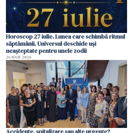
Horoscop 27 iulie. Lunea care schimbă ritmul
săptămânii. Universul deschide uși
neașteptate pentru unele zodii
26 IULIE 2026
Accidente, spitalizare sau alte urgențe?