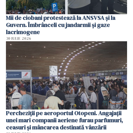
Mii de ciobani protestează la ANSVSA și la
Guvern. Îmbrânceli cu jandarmii și gaze
lacrimogene
30 IULIE 2026
Percheziții pe aeroportul Otopeni. Angajații
unei mari companii aeriene furau parfumuri,
ceasuri și mâncarea destinată vânzării