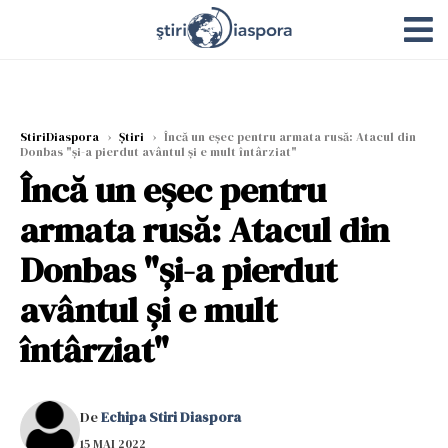
StiriDiaspora
›
Știri
›
Încă un eșec pentru armata rusă: Atacul din
Donbas "și-a pierdut avântul și e mult întârziat"
Încă un eșec pentru
armata rusă: Atacul din
Donbas "și-a pierdut
avântul și e mult
întârziat"
De
Echipa Stiri Diaspora
15 MAI 2022