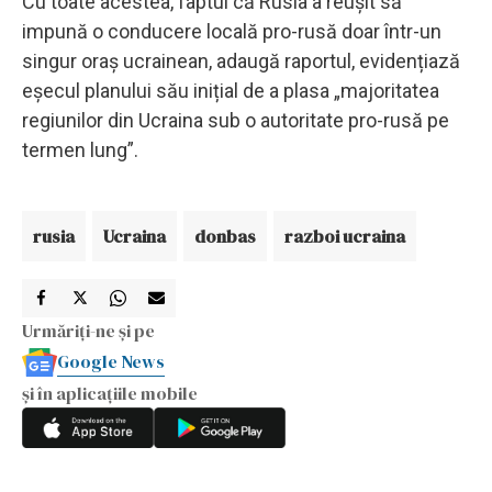
Cu toate acestea, faptul că Rusia a reușit să
impună o conducere locală pro-rusă doar într-un
singur oraș ucrainean, adaugă raportul, evidențiază
eșecul planului său inițial de a plasa „majoritatea
regiunilor din Ucraina sub o autoritate pro-rusă pe
termen lung”.
rusia
Ucraina
donbas
razboi ucraina
Urmăriți-ne și pe
Google News
și în aplicațiile mobile