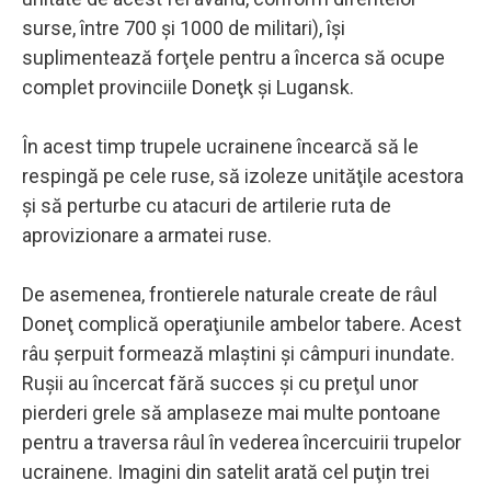
surse, între 700 şi 1000 de militari), îşi
suplimentează forţele pentru a încerca să ocupe
complet provinciile Doneţk şi Lugansk.
În acest timp trupele ucrainene încearcă să le
respingă pe cele ruse, să izoleze unităţile acestora
şi să perturbe cu atacuri de artilerie ruta de
aprovizionare a armatei ruse.
De asemenea, frontierele naturale create de râul
Doneţ complică operaţiunile ambelor tabere. Acest
râu şerpuit formează mlaştini şi câmpuri inundate.
Ruşii au încercat fără succes şi cu preţul unor
pierderi grele să amplaseze mai multe pontoane
pentru a traversa râul în vederea încercuirii trupelor
ucrainene. Imagini din satelit arată cel puţin trei