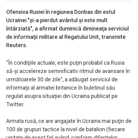
Ofensiva Rusiei în regiunea Donbas din estul
Ucrainei "şi-a pierdut avântul şi este mult
întârziată", a afirmat duminică dimineaţa serviciul
de informaţii militare al Regatului Unit, transmite
Reuters.
"În condiţiile actuale, este puţin probabil ca Rusia
să-şi accelereze semnificativ ritmul de avansare în
următoarele 30 de zile", a adăugat serviciul de
informaţii al armatei britanice în buletinul său
regulat asupra situaţiei din Ucraina publicat pe
Twitter.
Armata rusă, ce are angajate în Ucraina mai puţin de
100 de grupuri tactice la nivel de batalion (fiecare
unitate de acest fel având, conform diferitelor