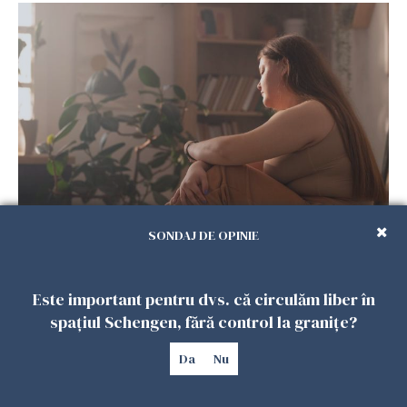
Vrei să te muți în SUA? Un studiu Harvard
SONDAJ DE OPINIE
arată ce se întâmplă cu sănătatea multor
imigranți
26 IULIE 2026
Este important pentru dvs. că circulăm liber în
spațiul Schengen, fără control la granițe?
Da
Nu