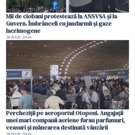
Mii de ciobani protestează la ANSVSA și la
Guvern. Îmbrânceli cu jandarmii și gaze
lacrimogene
30 IULIE 2026
Percheziții pe aeroportul Otopeni. Angajații
unei mari companii aeriene furau parfumuri,
ceasuri și mâncarea destinată vânzării
30 IULIE 2026