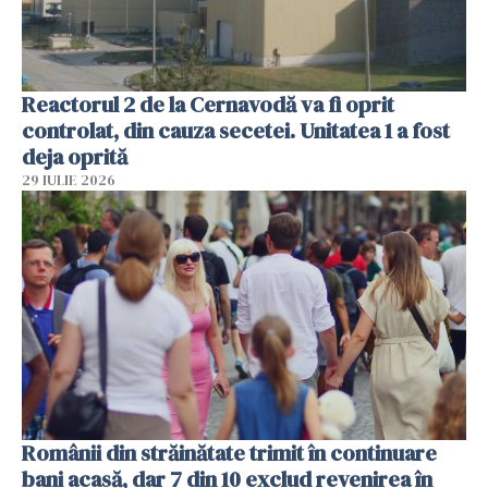
Reactorul 2 de la Cernavodă va fi oprit
controlat, din cauza secetei. Unitatea 1 a fost
deja oprită
29 IULIE 2026
Românii din străinătate trimit în continuare
bani acasă, dar 7 din 10 exclud revenirea în