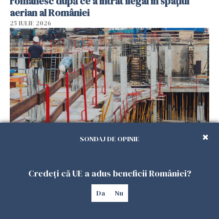
românesc după ce a intrat ilegal în spațiul
aerian al României
25 IULIE 2026
SONDAJ DE OPINIE
Se caută urgent români pentru șantiere din
Marea Britanie. Salarii de până la 29 de lire pe
oră
Credeți că UE a adus beneficii României?
25 IULIE 2026
Da
Nu