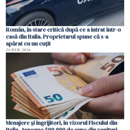
Român, în stare critică după ce a intrat într-o
casă din Italia. Proprietarul spune că s-a
apărat cu un cuțit
26 IULIE 2026
Menajere și îngrijitori, în vizorul Fiscului din
Italia. Aproape 500.000 de euro din venituri,