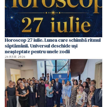
Horoscop 27 iulie. Lunea care schimbă ritmul
săptămânii. Universul deschide uși
neașteptate pentru unele zodii
26 IULIE 2026