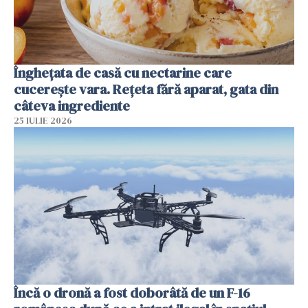
Înghețata de casă cu nectarine care
cucerește vara. Rețeta fără aparat, gata din
câteva ingrediente
25 IULIE 2026
Încă o dronă a fost doborâtă de un F-16