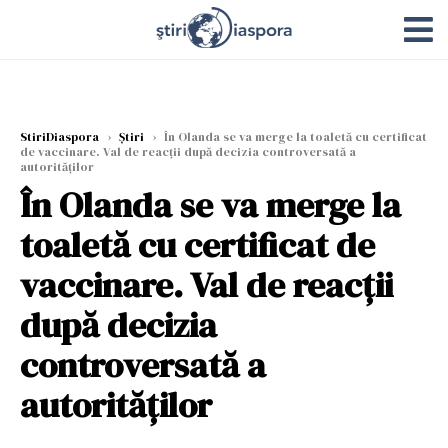
StiriDiaspora
›
Știri
›
În Olanda se va merge la toaletă cu certificat
de vaccinare. Val de reacții după decizia controversată a
autorităților
În Olanda se va merge la
toaletă cu certificat de
vaccinare. Val de reacții
după decizia
controversată a
autorităților