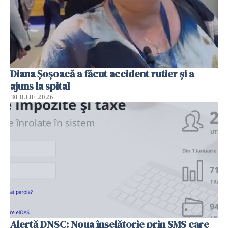
Diana Șoșoacă a făcut accident rutier și a
ajuns la spital
30 IULIE 2026
Alertă DNSC: Noua înșelătorie prin SMS care