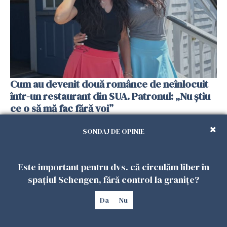
Cum au devenit două românce de neînlocuit
într-un restaurant din SUA. Patronul: „Nu știu
ce o să mă fac fără voi”
26 IULIE 2026
SONDAJ DE OPINIE
Este important pentru dvs. că circulăm liber în
spațiul Schengen, fără control la granițe?
Da
Nu