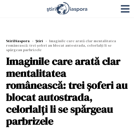
StiriDiaspora
›
Știri
›
Imaginile care arată clar mentalitatea
românească: trei șoferi au blocat autostrada, celorlalți li se
spărgeau parbrizele
Imaginile care arată clar
mentalitatea
românească: trei șoferi au
blocat autostrada,
celorlalți li se spărgeau
parbrizele