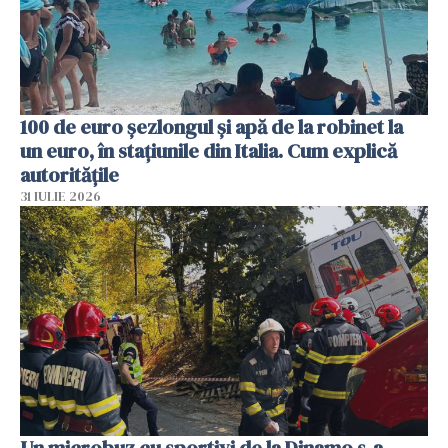
100 de euro șezlongul și apă de la robinet la
un euro, în stațiunile din Italia. Cum explică
autoritățile
31 IULIE 2026
Un microbuz cu sportivi de la Dinamo s-a