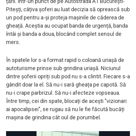
țării. Într-un punct de pe Autostrada A1 București-
Piteșți, câțiva șoferi au luat decizia să oprească sub
un pod pentru a-și proteja mașinile de căderea de
gheață. Aceștia au ocupat banda de urgență, banda
întâi și banda a doua, blocând complet sensul de
mers.
În spatele lor s-a format rapid o coloană uriașă de
autoturisme prinse sub grindina uriașă. Niciunul
dintre șoferii opriți sub pod nu s-a clintit. Fiecare s-a
gândit doar la el. Să nu-i sară gheața pe capotă. Să
nu-i crape parbrizul. Să nu-i afecteze vopseaua.
Între timp, cei din spate, blocați de acești "vizionari
ai apocalipsei", se rugau să nu le fie făcută bucăți
mașina de grindina cât oul de porumbel.