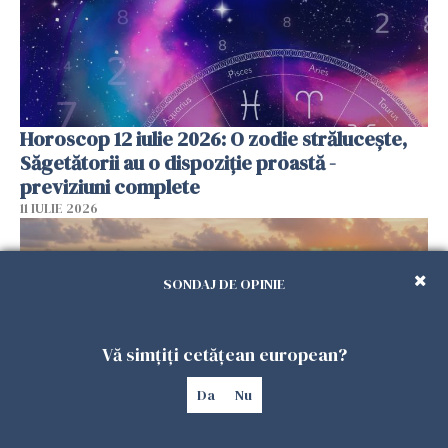
Horoscop 12 iulie 2026: O zodie strălucește,
Săgetătorii au o dispoziție proastă -
previziuni complete
11 IULIE 2026
SONDAJ DE OPINIE
Vă simțiți cetățean european?
Da
Nu