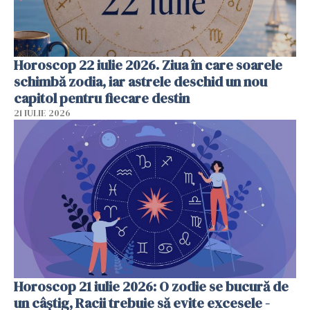
Horoscop 22 iulie 2026. Ziua în care soarele
schimbă zodia, iar astrele deschid un nou
capitol pentru fiecare destin
21 IULIE 2026
Horoscop 21 iulie 2026: O zodie se bucură de
un câștig, Racii trebuie să evite excesele -