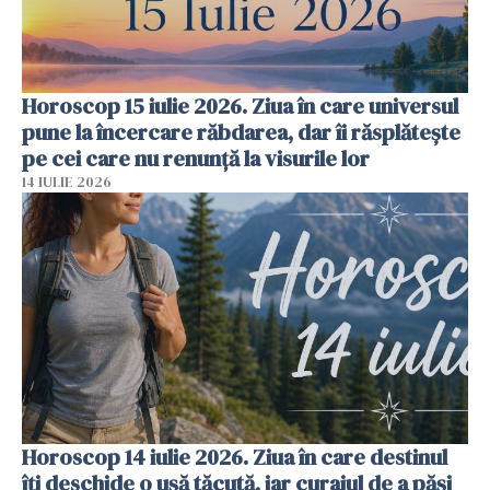
Horoscop 15 iulie 2026. Ziua în care universul
pune la încercare răbdarea, dar îi răsplătește
pe cei care nu renunță la visurile lor
14 IULIE 2026
Horoscop 14 iulie 2026. Ziua în care destinul
îți deschide o ușă tăcută, iar curajul de a păși