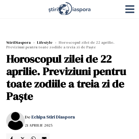
StiriDiaspora
›
Lifestyle
›
Horoscopul zilei de 22 aprilie.
Previziuni pentru toate zodiile a treia zi de Paște
Horoscopul zilei de 22
aprilie. Previziuni pentru
toate zodiile a treia zi de
Paște
De
Echipa Stiri Diaspora
21 APRILIE 2025