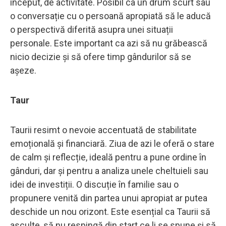
început, de activitate. Posibil ca un drum scurt sau
o conversație cu o persoană apropiată să le aducă
o perspectivă diferită asupra unei situații
personale. Este important ca azi să nu grăbească
nicio decizie și să ofere timp gândurilor să se
așeze.
Taur
Taurii resimt o nevoie accentuată de stabilitate
emoțională și financiară. Ziua de azi le oferă o stare
de calm și reflecție, ideală pentru a pune ordine în
gânduri, dar și pentru a analiza unele cheltuieli sau
idei de investiții. O discuție în familie sau o
propunere venită din partea unui apropiat ar putea
deschide un nou orizont. Este esențial ca Taurii să
asculte, să nu respingă din start ce li se spune și să