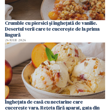
Crumble cu piersici și înghețată de vanilie.
Desertul verii care te cucerește de la prima
lingură
26 IULIE 2026
Înghețata de casă cu nectarine care
cucerește vara. Rețeta fără aparat, gata din