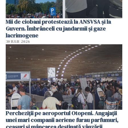
Mii de ciobani protestează la ANSVSA și la
Guvern. Îmbrânceli cu jandarmii și gaze
lacrimogene
30 IULIE 2026
Percheziții pe aeroportul Otopeni. Angajații
unei mari companii aeriene furau parfumuri,
ceasuri și mâncarea destinată vânzării