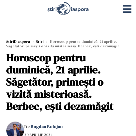
StiriDiaspora
›
Știri
›
Horoscop pentru duminică, 21 aprilie.
Săgetător, primești o vizită misterioasă. Berbec, ești dezamăgit
Horoscop pentru
duminică, 21 aprilie.
Săgetător, primești o
vizită misterioasă.
Berbec, ești dezamăgit
De
Bogdan Bolojan
20 APRILIE 2024