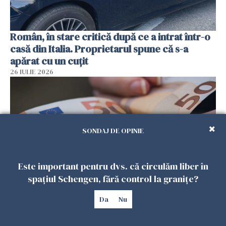
Român, în stare critică după ce a intrat într-o
casă din Italia. Proprietarul spune că s-a
apărat cu un cuțit
26 IULIE 2026
SONDAJ DE OPINIE
Este important pentru dvs. că circulăm liber în
spațiul Schengen, fără control la granițe?
Menajere și îngrijitori, în vizorul Fiscului din
Da
Nu
Italia. Aproape 500.000 de euro din venituri,
ascunși de autorități