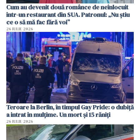
Cum au devenit două românce de neînlocuit
într-un restaurant din SUA. Patronul: „Nu știu
ce o să mă fac fără voi”
26 IULIE 2026
Teroare la Berlin, în timpul Gay Pride: o dubiță
a intrat în mulțime. Un mort și 15 răniți
26 IULIE 2026