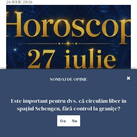
26 IULIE 2026
Horoscop 27 iulie. Lunea care schimbă ritmul
SONDAJ DE OPINIE
săptămânii. Universul deschide uși
neașteptate pentru unele zodii
Este important pentru dvs. că circulăm liber în
26 IULIE 2026
spațiul Schengen, fără control la granițe?
Da
Nu