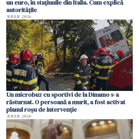
un euro, în stațiunile din Italia. Cum explică
autoritățile
31 IULIE 2026
Un microbuz cu sportivi de la Dinamo s-a
răsturnat. O persoană a murit, a fost activat
planul roșu de intervenție
31 IULIE 2026